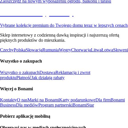
Zaoszczędź na nowym wyposażeniu ogrodu, balkonu i tarasu
Premium na wyprzedaży
Vybrane kolekcje premium do Twojego domu teraz w lepszych cenach
Sklep internetowy z codzienną dawką inspiracji i najszerszą ofertą
pięknych produktów do mieszkania.
Czechy
Polska
Słowacja
Rumunia
Węgry
Chorwacja
Litwa
Łotwa
Słoweni
Wszystko o zakupach
Wszystko o zakupach
Dostawa
Reklamacja i zwrot
produktu
Płatność
Jak działają rabaty
Więcej o Bonami
Kontakty
O nas
Marki na Bonami
Karty podarunkowe
Dla firm
Bonami
Business
Dla mediów
Program partnerski
BonamiStar
Pobierz aplikację mobilną
Obserwuj nas w mediach społecznościowych