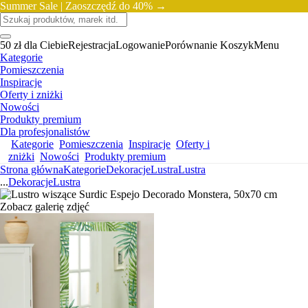
Summer Sale |
Zaoszczędź do 40% →
50 zł dla Ciebie
Rejestracja
Logowanie
Porównanie
Koszyk
Menu
Kategorie
Pomieszczenia
Inspiracje
Oferty i zniżki
Nowości
Produkty premium
Dla profesjonalistów
Kategorie
Pomieszczenia
Inspiracje
Oferty i
zniżki
Nowości
Produkty premium
Strona główna
Kategorie
Dekoracje
Lustra
Lustra
...
Dekoracje
Lustra
Zobacz galerię zdjęć