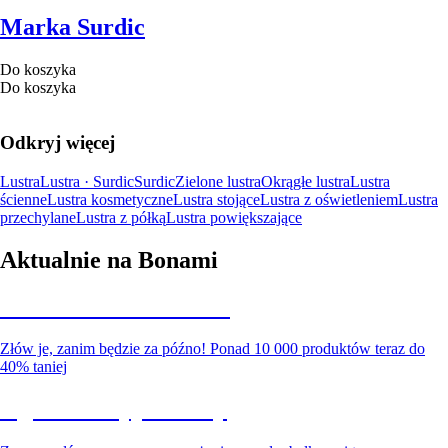
Marka Surdic
Do koszyka
Do koszyka
Odkryj więcej
Lustra
Lustra · Surdic
Surdic
Zielone lustra
Okrągłe lustra
Lustra
ścienne
Lustra kosmetyczne
Lustra stojące
Lustra z oświetleniem
Lustra
przechylane
Lustra z półką
Lustra powiększające
Aktualnie na Bonami
Summer Sale do -40%
Złów je, zanim będzie za późno! Ponad 10 000 produktów teraz do
40% taniej
Ogród na wyprzedaży