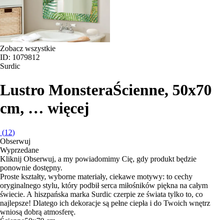
Zobacz wszystkie
ID: 1079812
Surdic
Lustro Monstera
Ścienne, 50x70
cm
, …
więcej
(
12
)
Obserwuj
Wyprzedane
Kliknij Obserwuj, a my powiadomimy Cię, gdy produkt będzie
ponownie dostępny.
Proste kształty, wyborne materiały, ciekawe motywy: to cechy
oryginalnego stylu, który podbił serca miłośników piękna na całym
świecie. A hiszpańska marka Surdic czerpie ze świata tylko to, co
najlepsze! Dlatego ich dekoracje są pełne ciepła i do Twoich wnętrz
wniosą dobrą atmosferę.