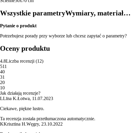
Ścienne
50x70 cm
Wszystkie parametry
Wymiary, materiał…
Pytanie o produkt
Potrzebujesz porady przy wyborze lub chcesz zapytać o parametry?
Oceny produktu
4.8
Liczba recenzji
(
12
)
5
11
4
0
3
1
2
0
1
0
Jak działają recenzje?
L
Līna K.
Łotwa
,
11.07.2023
Ciekawe, piękne lustro.
Ta recenzja została przetłumaczona automatycznie.
K
Krisztina H.
Węgry
,
23.10.2022