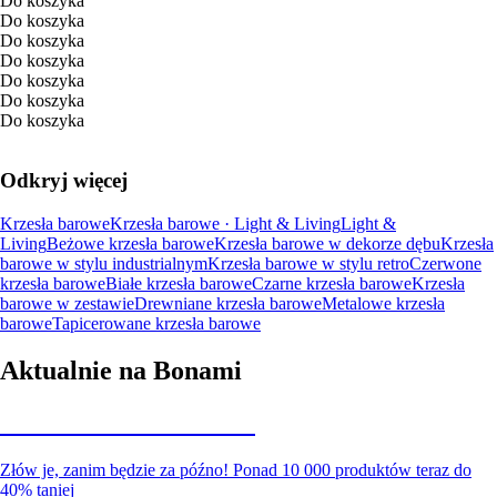
Do koszyka
Do koszyka
Do koszyka
Do koszyka
Do koszyka
Do koszyka
Do koszyka
Odkryj więcej
Krzesła barowe
Krzesła barowe · Light & Living
Light &
Living
Beżowe krzesła barowe
Krzesła barowe w dekorze dębu
Krzesła
barowe w stylu industrialnym
Krzesła barowe w stylu retro
Czerwone
krzesła barowe
Białe krzesła barowe
Czarne krzesła barowe
Krzesła
barowe w zestawie
Drewniane krzesła barowe
Metalowe krzesła
barowe
Tapicerowane krzesła barowe
Aktualnie na Bonami
Summer Sale do -40%
Złów je, zanim będzie za późno! Ponad 10 000 produktów teraz do
40% taniej