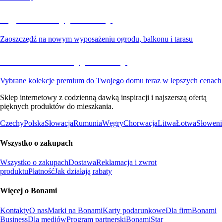
Ogród na wyprzedaży
Zaoszczędź na nowym wyposażeniu ogrodu, balkonu i tarasu
Premium na wyprzedaży
Vybrane kolekcje premium do Twojego domu teraz w lepszych cenach
Sklep internetowy z codzienną dawką inspiracji i najszerszą ofertą
pięknych produktów do mieszkania.
Czechy
Polska
Słowacja
Rumunia
Węgry
Chorwacja
Litwa
Łotwa
Słoweni
Wszystko o zakupach
Wszystko o zakupach
Dostawa
Reklamacja i zwrot
produktu
Płatność
Jak działają rabaty
Więcej o Bonami
Kontakty
O nas
Marki na Bonami
Karty podarunkowe
Dla firm
Bonami
Business
Dla mediów
Program partnerski
BonamiStar