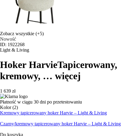
Zobacz wszystkie
(+5)
Nowość
ID: 1922268
Light & Living
Hoker Harvie
Tapicerowany,
kremowy
, …
więcej
1 639 zł
Płatność w ciągu 30 dni po przetestowaniu
Kolor (2)
Kremowy tapicerowany hoker Harvie – Light & Living
Czarny/kremowy tapicerowany hoker Harvie – Light & Living
Do koszyka