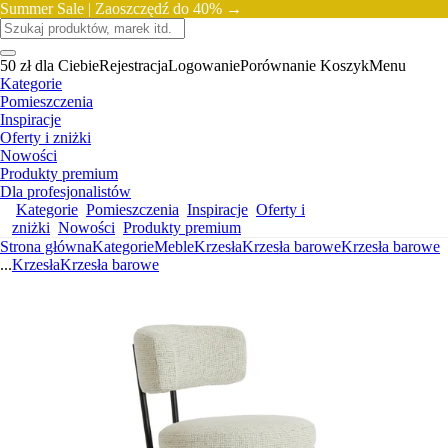
Summer Sale |
Zaoszczędź do 40% →
50 zł dla Ciebie
Rejestracja
Logowanie
Porównanie
Koszyk
Menu
Kategorie
Pomieszczenia
Inspiracje
Oferty i zniżki
Nowości
Produkty premium
Dla profesjonalistów
Kategorie
Pomieszczenia
Inspiracje
Oferty i
zniżki
Nowości
Produkty premium
Strona główna
Kategorie
Meble
Krzesła
Krzesła barowe
Krzesła barowe
...
Krzesła
Krzesła barowe