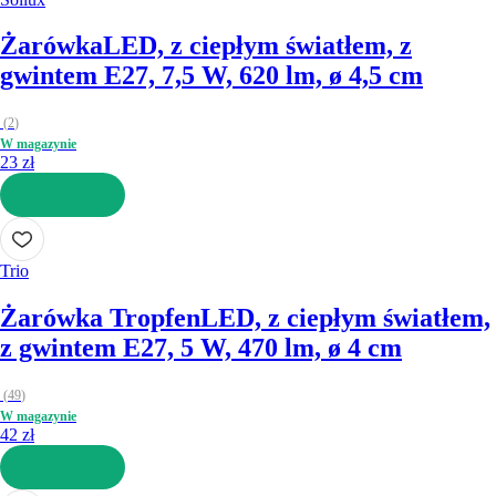
Żarówka
LED, z ciepłym światłem, z
gwintem E27, 7,5 W, 620 lm, ø 4,5 cm
(
2
)
W magazynie
23 zł
DO KOSZYKA
Trio
Żarówka Tropfen
LED, z ciepłym światłem,
z gwintem E27, 5 W, 470 lm, ø 4 cm
(
49
)
W magazynie
42 zł