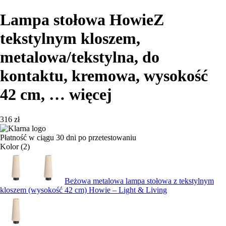
Lampa stołowa Howie
Z
tekstylnym kloszem,
metalowa/tekstylna, do
kontaktu, kremowa, wysokość
42 cm
, …
więcej
316 zł
Płatność w ciągu 30 dni po przetestowaniu
Kolor (2)
Beżowa metalowa lampa stołowa z tekstylnym
kloszem (wysokość 42 cm) Howie – Light & Living