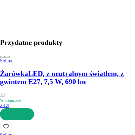
DO KOSZYKA
Przydatne produkty
Sollux
Żarówka
LED, z neutralnym światłem, z
gwintem E27, 7,5 W, 690 lm
(
1
)
W magazynie
23 zł
DO KOSZYKA
Sollux