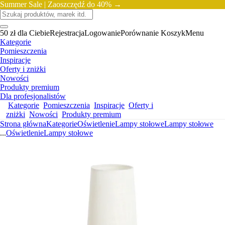
Summer Sale |
Zaoszczędź do 40% →
50 zł dla Ciebie
Rejestracja
Logowanie
Porównanie
Koszyk
Menu
Kategorie
Pomieszczenia
Inspiracje
Oferty i zniżki
Nowości
Produkty premium
Dla profesjonalistów
Kategorie
Pomieszczenia
Inspiracje
Oferty i
zniżki
Nowości
Produkty premium
Strona główna
Kategorie
Oświetlenie
Lampy stołowe
Lampy stołowe
...
Oświetlenie
Lampy stołowe