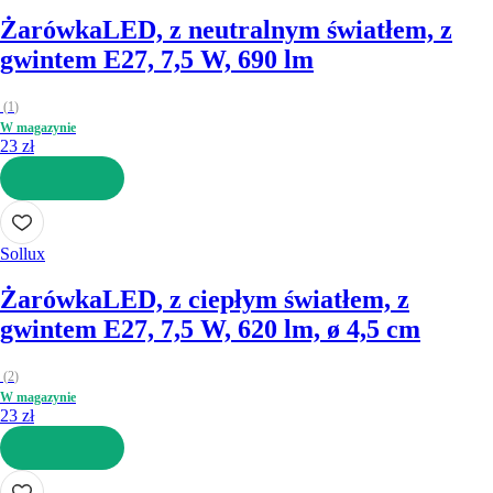
Żarówka
LED, z neutralnym światłem, z
gwintem E27, 7,5 W, 690 lm
(
1
)
W magazynie
23 zł
DO KOSZYKA
Sollux
Żarówka
LED, z ciepłym światłem, z
gwintem E27, 7,5 W, 620 lm, ø 4,5 cm
(
2
)
W magazynie
23 zł
DO KOSZYKA