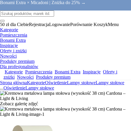
Bonami Extra × Micadoni |
Zniżka do 25% →
50 zł dla Ciebie
Rejestracja
Logowanie
Porównanie
Koszyk
Menu
Kategorie
Pomieszczenia
Bonami Extra
Inspiracje
Oferty i zniżki
Nowości
Produkty premium
Dla profesjonalistów
Kategorie
Pomieszczenia
Bonami Extra
Inspiracje
Oferty i
zniżki
Nowości
Produkty premium
Strona główna
Kategorie
Oświetlenie
Lampy stołowe
Lampy stołowe
...
Oświetlenie
Lampy stołowe
Zobacz galerię zdjęć