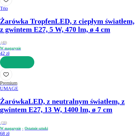
Trio
Żarówka Tropfen
LED, z ciepłym światłem,
z gwintem E27, 5 W, 470 lm, ø 4 cm
(
49
)
W magazynie
42 zł
DO KOSZYKA
Premium
UMAGE
Żarówka
LED, z neutralnym światłem, z
gwintem E27, 13 W, 1400 lm, ø 7 cm
(
16
)
W magazynie
Ostatnie sztuki
68 zł