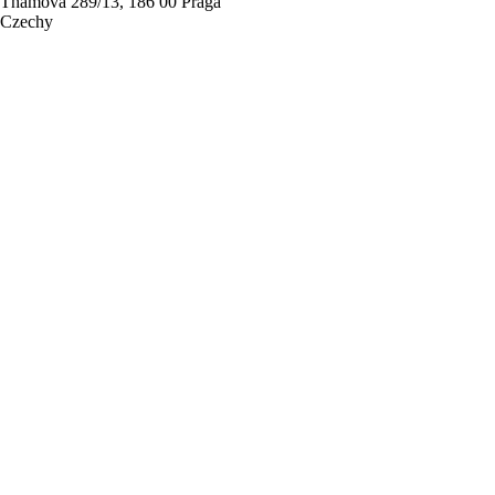
Thámova 289/13, 186 00 Praga
Czechy