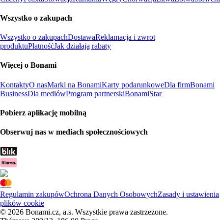
Wszystko o zakupach
Wszystko o zakupach
Dostawa
Reklamacja i zwrot
produktu
Płatność
Jak działają rabaty
Więcej o Bonami
Kontakty
O nas
Marki na Bonami
Karty podarunkowe
Dla firm
Bonami
Business
Dla mediów
Program partnerski
BonamiStar
Pobierz aplikację mobilną
Obserwuj nas w mediach społecznościowych
Regulamin zakupów
Ochrona Danych Osobowych
Zasady i ustawienia
plików cookie
© 2026 Bonami.cz, a.s. Wszystkie prawa zastrzeżone.