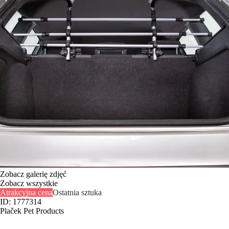
Zobacz galerię zdjęć
Zobacz wszystkie
Atrakcyjna cena
Ostatnia sztuka
ID: 1777314
Plaček Pet Products