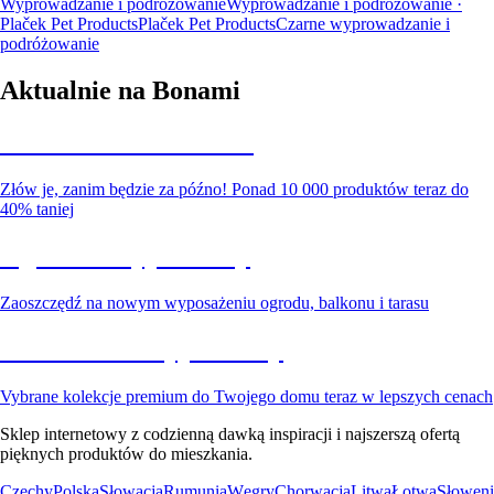
Wyprowadzanie i podróżowanie
Wyprowadzanie i podróżowanie ·
Plaček Pet Products
Plaček Pet Products
Czarne wyprowadzanie i
podróżowanie
Aktualnie na Bonami
Summer Sale do -40%
Złów je, zanim będzie za późno! Ponad 10 000 produktów teraz do
40% taniej
Ogród na wyprzedaży
Zaoszczędź na nowym wyposażeniu ogrodu, balkonu i tarasu
Premium na wyprzedaży
Vybrane kolekcje premium do Twojego domu teraz w lepszych cenach
Sklep internetowy z codzienną dawką inspiracji i najszerszą ofertą
pięknych produktów do mieszkania.
Czechy
Polska
Słowacja
Rumunia
Węgry
Chorwacja
Litwa
Łotwa
Słoweni