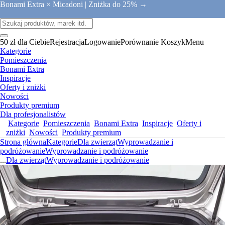
Bonami Extra × Micadoni |
Zniżka do 25% →
50 zł dla Ciebie
Rejestracja
Logowanie
Porównanie
Koszyk
Menu
Kategorie
Pomieszczenia
Bonami Extra
Inspiracje
Oferty i zniżki
Nowości
Produkty premium
Dla profesjonalistów
Kategorie
Pomieszczenia
Bonami Extra
Inspiracje
Oferty i
zniżki
Nowości
Produkty premium
Strona główna
Kategorie
Dla zwierząt
Wyprowadzanie i
podróżowanie
Wyprowadzanie i podróżowanie
...
Dla zwierząt
Wyprowadzanie i podróżowanie