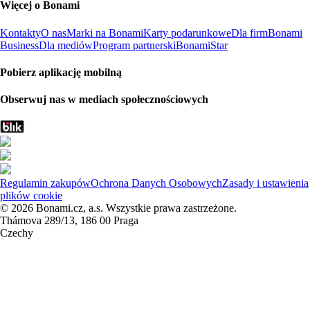
Więcej o Bonami
Kontakty
O nas
Marki na Bonami
Karty podarunkowe
Dla firm
Bonami
Business
Dla mediów
Program partnerski
BonamiStar
Pobierz aplikację mobilną
Obserwuj nas w mediach społecznościowych
Regulamin zakupów
Ochrona Danych Osobowych
Zasady i ustawienia
plików cookie
© 2026 Bonami.cz, a.s. Wszystkie prawa zastrzeżone.
Thámova 289/13, 186 00 Praga
Czechy