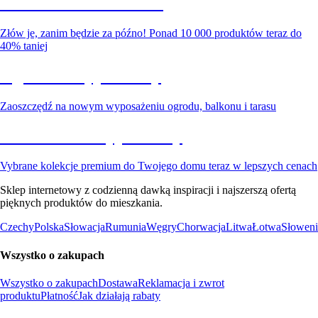
Summer Sale do -40%
Złów je, zanim będzie za późno! Ponad 10 000 produktów teraz do
40% taniej
Ogród na wyprzedaży
Zaoszczędź na nowym wyposażeniu ogrodu, balkonu i tarasu
Premium na wyprzedaży
Vybrane kolekcje premium do Twojego domu teraz w lepszych cenach
Sklep internetowy z codzienną dawką inspiracji i najszerszą ofertą
pięknych produktów do mieszkania.
Czechy
Polska
Słowacja
Rumunia
Węgry
Chorwacja
Litwa
Łotwa
Słoweni
Wszystko o zakupach
Wszystko o zakupach
Dostawa
Reklamacja i zwrot
produktu
Płatność
Jak działają rabaty