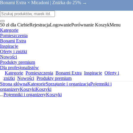
Bonami Extra × Micadoni |
Zniżka do 25% →
50 zł dla Ciebie
Rejestracja
Logowanie
Porównanie
Koszyk
Menu
Kategorie
Pomieszczenia
Bonami Extra
Inspiracje
Oferty i zniżki
Nowości
Produkty premium
Dla profesjonalistów
Kategorie
Pomieszczenia
Bonami Extra
Inspiracje
Oferty i
zniżki
Nowości
Produkty premium
Strona główna
Kategorie
Sprzątanie i organizacja
Pojemniki i
organizery
Koszyki
Koszyki
...
Pojemniki i organizery
Koszyki