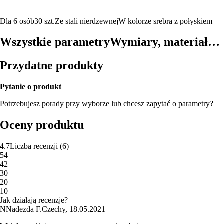
Dla 6 osób
30 szt.
Ze stali nierdzewnej
W kolorze srebra z połyskiem
Wszystkie parametry
Wymiary, materiał…
Przydatne produkty
Pytanie o produkt
Potrzebujesz porady przy wyborze lub chcesz zapytać o parametry?
Oceny produktu
4.7
Liczba recenzji
(
6
)
5
4
4
2
3
0
2
0
1
0
Jak działają recenzje?
N
Nadezda F.
Czechy
,
18.05.2021