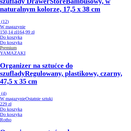
szuflady DrawerStore
Bambusowy, w
naturalnym kolorze, 17,5 x 38 cm
(
12
)
W magazynie
150,14 zł
164,99 zł
Do koszyka
Do koszyka
Premium
YAMAZAKI
Organizer na sztućce do
szuflady
Regulowany, plastikowy, czarny,
47,5 x 35 cm
(
4
)
W magazynie
Ostatnie sztuki
229 zł
Do koszyka
Do koszyka
Rotho