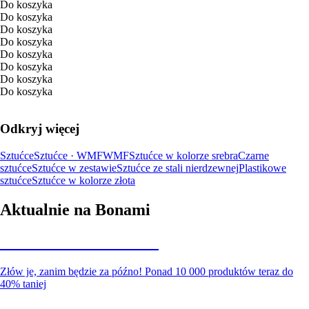
Do koszyka
Do koszyka
Do koszyka
Do koszyka
Do koszyka
Do koszyka
Do koszyka
Do koszyka
Odkryj więcej
Sztućce
Sztućce · WMF
WMF
Sztućce w kolorze srebra
Czarne
sztućce
Sztućce w zestawie
Sztućce ze stali nierdzewnej
Plastikowe
sztućce
Sztućce w kolorze złota
Aktualnie na Bonami
Summer Sale do -40%
Złów je, zanim będzie za późno! Ponad 10 000 produktów teraz do
40% taniej