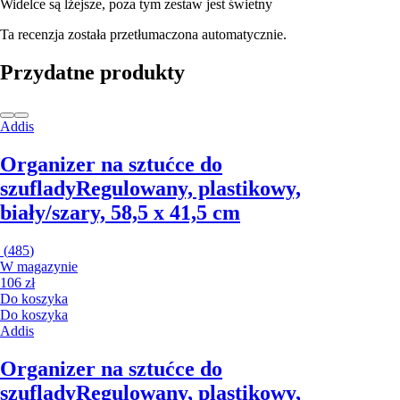
Widelce są lżejsze, poza tym zestaw jest świetny
Ta recenzja została przetłumaczona automatycznie.
Przydatne produkty
Addis
Organizer na sztućce do
szuflady
Regulowany, plastikowy,
biały/szary, 58,5 x 41,5 cm
(
485
)
W magazynie
106 zł
Do koszyka
Do koszyka
Addis
Organizer na sztućce do
szuflady
Regulowany, plastikowy,