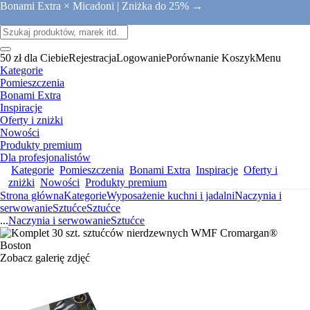
Bonami Extra × Micadoni |
Zniżka do 25% →
50 zł dla Ciebie
Rejestracja
Logowanie
Porównanie
Koszyk
Menu
Kategorie
Pomieszczenia
Bonami Extra
Inspiracje
Oferty i zniżki
Nowości
Produkty premium
Dla profesjonalistów
Kategorie
Pomieszczenia
Bonami Extra
Inspiracje
Oferty i
zniżki
Nowości
Produkty premium
Strona główna
Kategorie
Wyposażenie kuchni i jadalni
Naczynia i
serwowanie
Sztućce
Sztućce
...
Naczynia i serwowanie
Sztućce
Zobacz galerię zdjęć