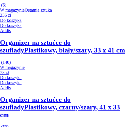
(
6
)
W magazynie
Ostatnia sztuka
236 zł
Do koszyka
Do koszyka
Addis
Organizer na sztućce do
szuflady
Plastikowy, biały/szary, 33 x 41 cm
(
140
)
W magazynie
73 zł
Do koszyka
Do koszyka
Addis
Organizer na sztućce do
szuflady
Plastikowy, czarny/szary, 41 x 33
cm
(
59
)