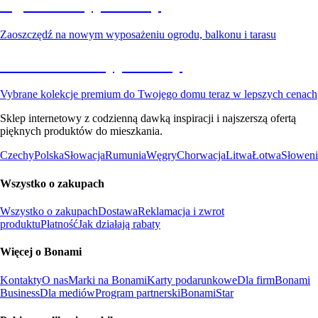
Ogród na wyprzedaży
Zaoszczędź na nowym wyposażeniu ogrodu, balkonu i tarasu
Premium na wyprzedaży
Vybrane kolekcje premium do Twojego domu teraz w lepszych cenach
Sklep internetowy z codzienną dawką inspiracji i najszerszą ofertą
pięknych produktów do mieszkania.
Czechy
Polska
Słowacja
Rumunia
Węgry
Chorwacja
Litwa
Łotwa
Słoweni
Wszystko o zakupach
Wszystko o zakupach
Dostawa
Reklamacja i zwrot
produktu
Płatność
Jak działają rabaty
Więcej o Bonami
Kontakty
O nas
Marki na Bonami
Karty podarunkowe
Dla firm
Bonami
Business
Dla mediów
Program partnerski
BonamiStar