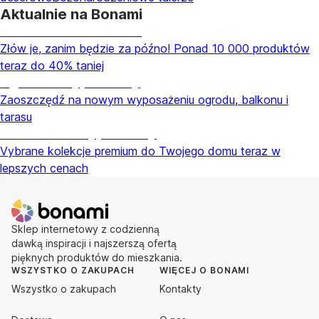
Aktualnie na Bonami
Summer Sale do -40%
Złów je, zanim będzie za późno! Ponad 10 000 produktów
teraz do 40% taniej
Ogród na wyprzedaży
Zaoszczędź na nowym wyposażeniu ogrodu, balkonu i
tarasu
Premium na wyprzedaży
Vybrane kolekcje premium do Twojego domu teraz w
lepszych cenach
Sklep internetowy z codzienną
dawką inspiracji i najszerszą ofertą
pięknych produktów do mieszkania.
WSZYSTKO O ZAKUPACH
WIĘCEJ O BONAMI
Wszystko o zakupach
Kontakty