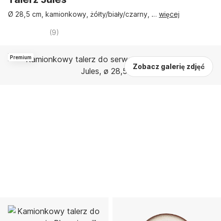
Ø 28,5 cm, kamionkowy, żółty/biały/czarny
, …
więcej
(
9
)
Premium
Zobacz galerię zdjęć