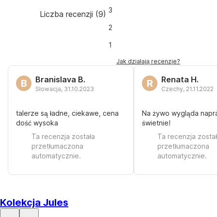
3
Liczba recenzji
(
9
)
2
1
Jak działają recenzje?
Branislava B.
Renata H.
B
R
Słowacja
,
31.10.2023
Czechy
,
21.11.2022
talerze są ładne, ciekawe, cena
Na żywo wygląda nap
dość wysoka
świetnie!
Ta recenzja została
Ta recenzja zosta
przetłumaczona
przetłumaczona
automatycznie.
automatycznie.
Kolekcja Jules