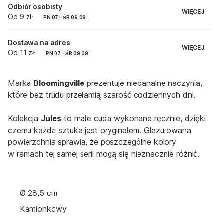
Odbiór osobisty
WIĘCEJ
Od 9 zł
·
PN 07 – ŚR 09.09.
Dostawa na adres
WIĘCEJ
Od 11 zł
·
PN 07 – ŚR 09.09.
Marka
Bloomingville
prezentuje niebanalne naczynia,
które bez trudu przełamią szarość codziennych dni.
Kolekcja
Jules
to małe cuda wykonane ręcznie, dzięki
czemu każda sztuka jest oryginałem. Glazurowana
powierzchnia sprawia, że poszczególne kolory
w ramach tej samej serii mogą się nieznacznie różnić.
Ø 28,5 cm
Kamionkowy