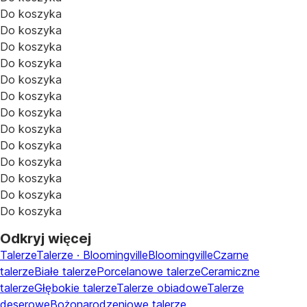
Do koszyka
Do koszyka
Do koszyka
Do koszyka
Do koszyka
Do koszyka
Do koszyka
Do koszyka
Do koszyka
Do koszyka
Do koszyka
Do koszyka
Do koszyka
Odkryj więcej
Talerze
Talerze · Bloomingville
Bloomingville
Czarne
talerze
Białe talerze
Porcelanowe talerze
Ceramiczne
talerze
Głębokie talerze
Talerze obiadowe
Talerze
deserowe
Bożonarodzeniowe talerze