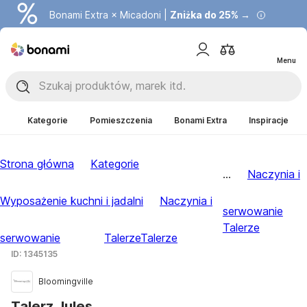
Bonami Extra × Micadoni |
Zniżka do 25% →
Menu
Kategorie
Pomieszczenia
Bonami Extra
Inspiracje
Strona główna
Kategorie
...
Naczynia i
Wyposażenie kuchni i jadalni
Naczynia i
serwowanie
Talerze
serwowanie
Talerze
Talerze
ID: 1345135
Bloomingville
Talerz Jules