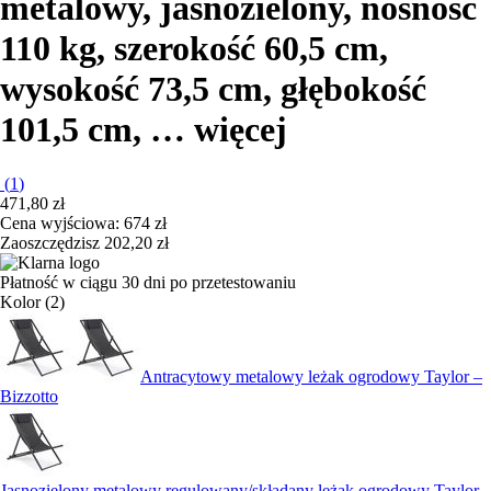
metalowy, jasnozielony, nośność
110 kg, szerokość 60,5 cm,
wysokość 73,5 cm, głębokość
101,5 cm
, …
więcej
(
1
)
471,80 zł
Cena wyjściowa:
674 zł
Zaoszczędzisz 202,20 zł
Płatność w ciągu 30 dni po przetestowaniu
Kolor (2)
Antracytowy metalowy leżak ogrodowy Taylor –
Bizzotto
Jasnozielony metalowy regulowany/składany leżak ogrodowy Taylor