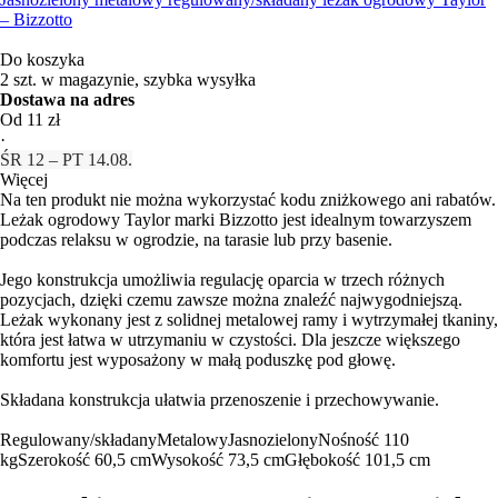
– Bizzotto
Do koszyka
2 szt. w magazynie, szybka wysyłka
Dostawa na adres
Od 11 zł
·
ŚR 12 – PT 14.08.
Więcej
Na ten produkt nie można wykorzystać kodu zniżkowego ani rabatów.
Leżak ogrodowy Taylor marki Bizzotto jest idealnym towarzyszem
podczas relaksu w ogrodzie, na tarasie lub przy basenie.
Jego konstrukcja umożliwia regulację oparcia w trzech różnych
pozycjach, dzięki czemu zawsze można znaleźć najwygodniejszą.
Leżak wykonany jest z solidnej metalowej ramy i wytrzymałej tkaniny,
która jest łatwa w utrzymaniu w czystości. Dla jeszcze większego
komfortu jest wyposażony w małą poduszkę pod głowę.
Składana konstrukcja ułatwia przenoszenie i przechowywanie.
Regulowany/składany
Metalowy
Jasnozielony
Nośność 110
kg
Szerokość 60,5 cm
Wysokość 73,5 cm
Głębokość 101,5 cm