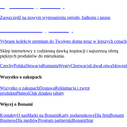
Ogród na wyprzedaży
Zaoszczędź na nowym wyposażeniu ogrodu, balkonu i tarasu
Premium na wyprzedaży
Vybrane kolekcje premium do Twojego domu teraz w lepszych cenach
Sklep internetowy z codzienną dawką inspiracji i najszerszą ofertą
pięknych produktów do mieszkania.
Czechy
Polska
Słowacja
Rumunia
Węgry
Chorwacja
Litwa
Łotwa
Słoweni
Wszystko o zakupach
Wszystko o zakupach
Dostawa
Reklamacja i zwrot
produktu
Płatność
Jak działają rabaty
Więcej o Bonami
Kontakty
O nas
Marki na Bonami
Karty podarunkowe
Dla firm
Bonami
Business
Dla mediów
Program partnerski
BonamiStar