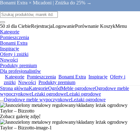
Bonami Extra × Micadoni |
Zniżka do 25% →
50 zł dla Ciebie
Rejestracja
Logowanie
Porównanie
Koszyk
Menu
Kategorie
Pomieszczenia
Bonami Extra
Inspiracje
Oferty i zniżki
Nowości
Produkty premium
Dla profesjonalistów
Kategorie
Pomieszczenia
Bonami Extra
Inspiracje
Oferty i
zniżki
Nowości
Produkty premium
Strona główna
Kategorie
Ogród
Meble ogrodowe
Ogrodowe meble
wypoczynkowe
Leżaki ogrodowe
Leżaki ogrodowe
...
Ogrodowe meble wypoczynkowe
Leżaki ogrodowe
Zobacz galerię zdjęć