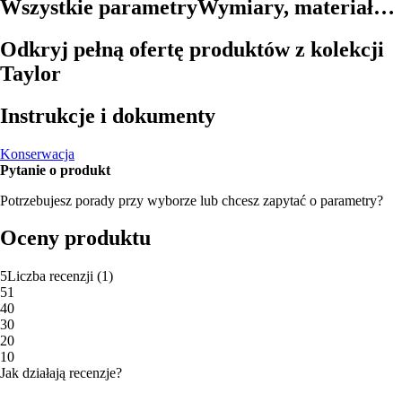
Wszystkie parametry
Wymiary, materiał…
Odkryj pełną ofertę produktów z kolekcji
Taylor
Instrukcje i dokumenty
Konserwacja
Pytanie o produkt
Potrzebujesz porady przy wyborze lub chcesz zapytać o parametry?
Oceny produktu
5
Liczba recenzji
(
1
)
5
1
4
0
3
0
2
0
1
0
Jak działają recenzje?