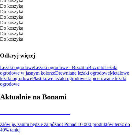
Do koszyka
Do koszyka
Do koszyka
Do koszyka
Do koszyka
Do koszyka
Do koszyka
Do koszyka
Odkryj więcej
Leżaki ogrodowe
Leżaki ogrodowe · Bizzotto
Bizzotto
Leżaki
ogrodowe w jasnym kolorze
Drewniane leżaki ogrodowe
Metalowe
leżaki ogrodowe
Plastikowe leżaki ogrodowe
Tapicerowane leżaki
ogrodowe
Aktualnie na Bonami
Summer Sale do -40%
Złów je, zanim będzie za późno! Ponad 10 000 produktów teraz do
40% taniej