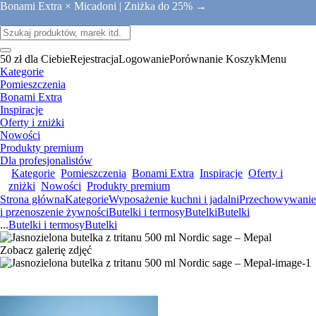
Bonami Extra × Micadoni |
Zniżka do 25% →
50 zł dla Ciebie
Rejestracja
Logowanie
Porównanie
Koszyk
Menu
Kategorie
Pomieszczenia
Bonami Extra
Inspiracje
Oferty i zniżki
Nowości
Produkty premium
Dla profesjonalistów
Kategorie
Pomieszczenia
Bonami Extra
Inspiracje
Oferty i
zniżki
Nowości
Produkty premium
Strona główna
Kategorie
Wyposażenie kuchni i jadalni
Przechowywanie
i przenoszenie żywności
Butelki i termosy
Butelki
Butelki
...
Butelki i termosy
Butelki
Zobacz galerię zdjęć