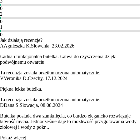
3
0
2
0
1
0
Jak działają recenzje?
A
Agnieszka K.
Słowenia
,
23.02.2026
Ładna i funkcjonalna butelka. Łatwa do czyszczenia dzięki
podwójnemu otwarciu.
Ta recenzja została przetłumaczona automatycznie.
V
Veronika D.
Czechy
,
17.12.2024
Piękna lekka butelka.
Ta recenzja została przetłumaczona automatycznie.
D
Dana S.
Słowacja
,
08.08.2024
Butelka posiada dwa zamknięcia, co bardzo elegancko rozwiązuje
łatwość mycia. Jednocześnie daje to możliwość przygotowania wody
ziołowej i wody z pokr...
Pokaż więcej