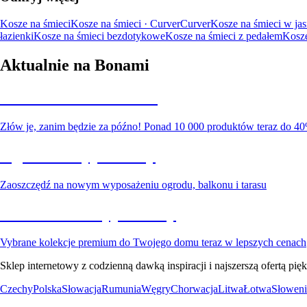
Kosze na śmieci
Kosze na śmieci · Curver
Curver
Kosze na śmieci w ja
łazienki
Kosze na śmieci bezdotykowe
Kosze na śmieci z pedałem
Kosze
Aktualnie na Bonami
Summer Sale do -40%
Złów je, zanim będzie za późno! Ponad 10 000 produktów teraz do 40
Ogród na wyprzedaży
Zaoszczędź na nowym wyposażeniu ogrodu, balkonu i tarasu
Premium na wyprzedaży
Vybrane kolekcje premium do Twojego domu teraz w lepszych cenach
Sklep internetowy z codzienną dawką inspiracji i najszerszą ofertą p
Czechy
Polska
Słowacja
Rumunia
Węgry
Chorwacja
Litwa
Łotwa
Słoweni