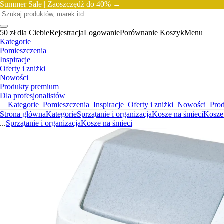
Summer Sale |
Zaoszczędź do 40% →
50 zł dla Ciebie
Rejestracja
Logowanie
Porównanie
Koszyk
Menu
Kategorie
Pomieszczenia
Inspiracje
Oferty i zniżki
Nowości
Produkty premium
Dla profesjonalistów
Kategorie
Pomieszczenia
Inspiracje
Oferty i zniżki
Nowości
Pro
Strona główna
Kategorie
Sprzątanie i organizacja
Kosze na śmieci
Kosze
...
Sprzątanie i organizacja
Kosze na śmieci