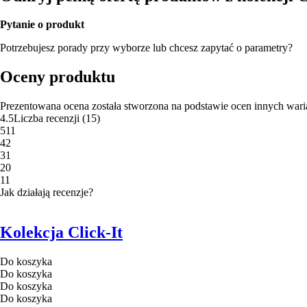
Pytanie o produkt
Potrzebujesz porady przy wyborze lub chcesz zapytać o parametry?
Oceny produktu
Prezentowana ocena została stworzona na podstawie ocen innych wari
4.5
Liczba recenzji
(
15
)
5
11
4
2
3
1
2
0
1
1
Jak działają recenzje?
Kolekcja Click-It
Do koszyka
Do koszyka
Do koszyka
Do koszyka