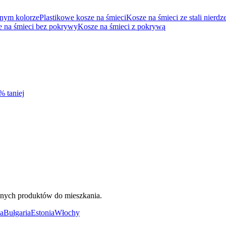
snym kolorze
Plastikowe kosze na śmieci
Kosze na śmieci ze stali nierd
 na śmieci bez pokrywy
Kosze na śmieci z pokrywą
% taniej
ięknych produktów do mieszkania.
a
Bułgaria
Estonia
Włochy