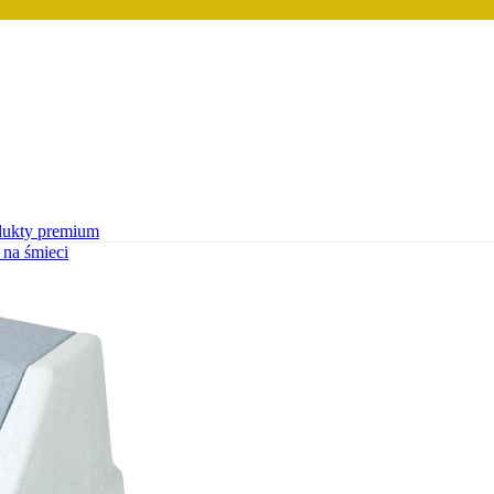
dukty premium
 na śmieci