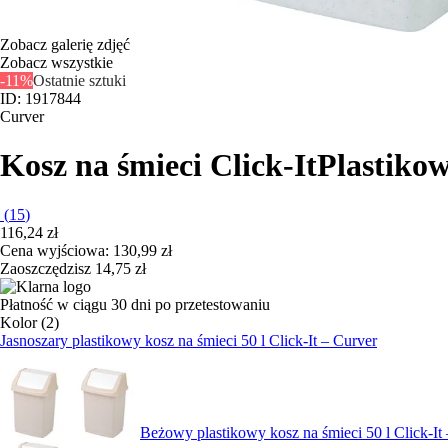
Zobacz galerię zdjęć
Zobacz wszystkie
-11%
Ostatnie sztuki
ID: 1917844
Curver
Kosz na śmieci Click-It
Plastikow
(
15
)
116,24 zł
Cena wyjściowa:
130,99 zł
Zaoszczędzisz 14,75 zł
Płatność w ciągu 30 dni po przetestowaniu
Kolor (2)
Jasnoszary plastikowy kosz na śmieci 50 l Click-It – Curver
Beżowy plastikowy kosz na śmieci 50 l Click-It