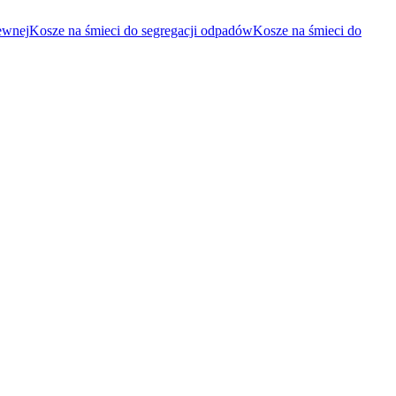
zewnej
Kosze na śmieci do segregacji odpadów
Kosze na śmieci do