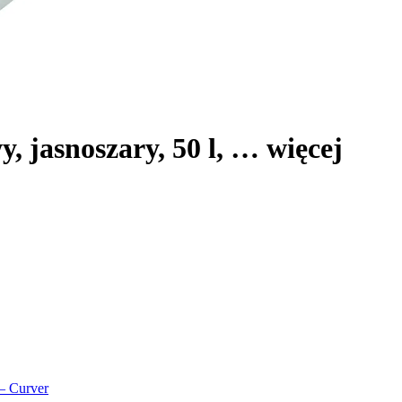
y, jasnoszary, 50 l
, …
więcej
 – Curver