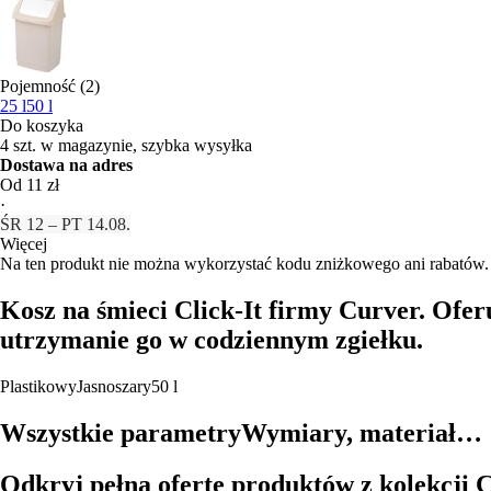
Pojemność (2)
25 l
50 l
Do koszyka
4 szt. w magazynie, szybka wysyłka
Dostawa na adres
Od 11 zł
·
ŚR 12 – PT 14.08.
Więcej
Na ten produkt nie można wykorzystać kodu zniżkowego ani rabatów.
Kosz na śmieci Click-It firmy Curver. Ofer
utrzymanie go w codziennym zgiełku.
Plastikowy
Jasnoszary
50 l
Wszystkie parametry
Wymiary, materiał…
Odkryj pełną ofertę produktów z kolekcji C