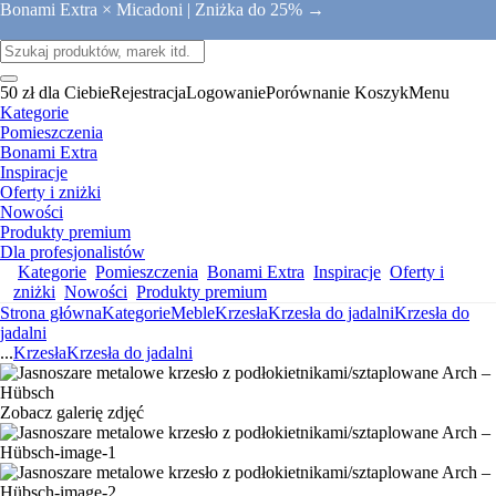
Bonami Extra × Micadoni |
Zniżka do 25% →
50 zł dla Ciebie
Rejestracja
Logowanie
Porównanie
Koszyk
Menu
Kategorie
Pomieszczenia
Bonami Extra
Inspiracje
Oferty i zniżki
Nowości
Produkty premium
Dla profesjonalistów
Kategorie
Pomieszczenia
Bonami Extra
Inspiracje
Oferty i
zniżki
Nowości
Produkty premium
Strona główna
Kategorie
Meble
Krzesła
Krzesła do jadalni
Krzesła do
jadalni
...
Krzesła
Krzesła do jadalni
Zobacz galerię zdjęć