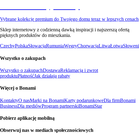
Premium na wyprzedaży
Vybrane kolekcje premium do Twojego domu teraz w lepszych cenach
Sklep internetowy z codzienną dawką inspiracji i najszerszą ofertą
pięknych produktów do mieszkania.
Czechy
Polska
Słowacja
Rumunia
Węgry
Chorwacja
Litwa
Łotwa
Słoweni
Wszystko o zakupach
Wszystko o zakupach
Dostawa
Reklamacja i zwrot
produktu
Płatność
Jak działają rabaty
Więcej o Bonami
Kontakty
O nas
Marki na Bonami
Karty podarunkowe
Dla firm
Bonami
Business
Dla mediów
Program partnerski
BonamiStar
Pobierz aplikację mobilną
Obserwuj nas w mediach społecznościowych