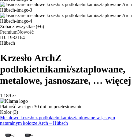
Zobacz wszystkie
(+6)
Premium
Nowość
ID: 1932164
Hübsch
Krzesło Arch
Z
podłokietnikami/sztaplowane,
metalowe, jasnoszare
, …
więcej
1 189 zł
Płatność w ciągu 30 dni po przetestowaniu
Kolor (3)
Metalowe krzesło z podłokietnikami/sztaplowane w jasnym
naturalnym kolorze Arch – Hübsch