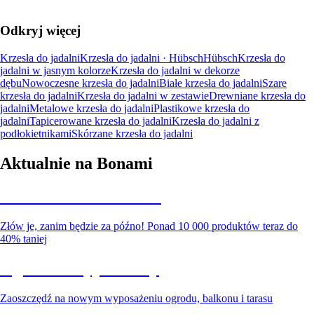
Odkryj więcej
Krzesła do jadalni
Krzesła do jadalni · Hübsch
Hübsch
Krzesła do
jadalni w jasnym kolorze
Krzesła do jadalni w dekorze
dębu
Nowoczesne krzesła do jadalni
Białe krzesła do jadalni
Szare
krzesła do jadalni
Krzesła do jadalni w zestawie
Drewniane krzesła do
jadalni
Metalowe krzesła do jadalni
Plastikowe krzesła do
jadalni
Tapicerowane krzesła do jadalni
Krzesła do jadalni z
podłokietnikami
Skórzane krzesła do jadalni
Aktualnie na Bonami
Summer Sale do -40%
Złów je, zanim będzie za późno! Ponad 10 000 produktów teraz do
40% taniej
Ogród na wyprzedaży
Zaoszczędź na nowym wyposażeniu ogrodu, balkonu i tarasu