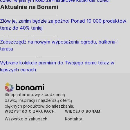
dzieci w jasnym kolorze
Plastikowe kubki dla dzieci
Aktualnie na Bonami
Summer Sale do -40%
Złów je, zanim będzie za późno! Ponad 10 000 produktów
teraz do 40% taniej
Ogród na wyprzedaży
Zaoszczędź na nowym wyposażeniu ogrodu, balkonu i
tarasu
Premium na wyprzedaży
Vybrane kolekcje premium do Twojego domu teraz w
lepszych cenach
Sklep internetowy z codzienną
dawką inspiracji i najszerszą ofertą
pięknych produktów do mieszkania.
WSZYSTKO O ZAKUPACH
WIĘCEJ O BONAMI
Wszystko o zakupach
Kontakty