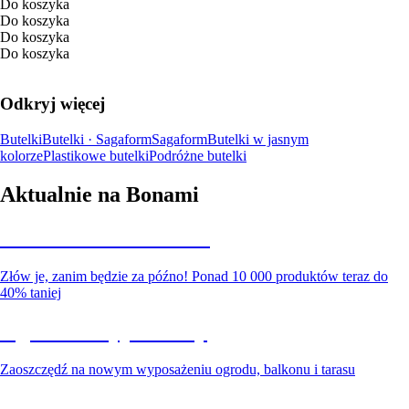
Do koszyka
Do koszyka
Do koszyka
Do koszyka
Odkryj więcej
Butelki
Butelki · Sagaform
Sagaform
Butelki w jasnym
kolorze
Plastikowe butelki
Podróżne butelki
Aktualnie na Bonami
Summer Sale do -40%
Złów je, zanim będzie za późno! Ponad 10 000 produktów teraz do
40% taniej
Ogród na wyprzedaży
Zaoszczędź na nowym wyposażeniu ogrodu, balkonu i tarasu
Premium na wyprzedaży