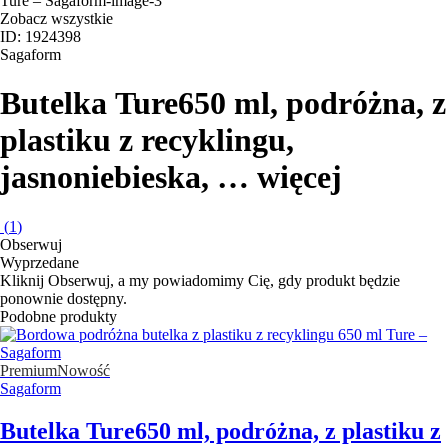
Zobacz wszystkie
ID: 1924398
Sagaform
Butelka Ture
650 ml, podróżna, z
plastiku z recyklingu,
jasnoniebieska
, …
więcej
(
1
)
Obserwuj
Wyprzedane
Kliknij Obserwuj, a my powiadomimy Cię, gdy produkt będzie
ponownie dostępny.
Podobne produkty
Premium
Nowość
Sagaform
Butelka Ture
650 ml, podróżna, z plastiku z