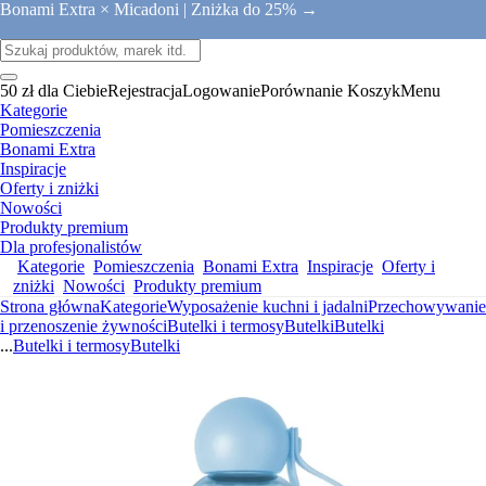
Bonami Extra × Micadoni |
Zniżka do 25% →
50 zł dla Ciebie
Rejestracja
Logowanie
Porównanie
Koszyk
Menu
Kategorie
Pomieszczenia
Bonami Extra
Inspiracje
Oferty i zniżki
Nowości
Produkty premium
Dla profesjonalistów
Kategorie
Pomieszczenia
Bonami Extra
Inspiracje
Oferty i
zniżki
Nowości
Produkty premium
Strona główna
Kategorie
Wyposażenie kuchni i jadalni
Przechowywanie
i przenoszenie żywności
Butelki i termosy
Butelki
Butelki
...
Butelki i termosy
Butelki