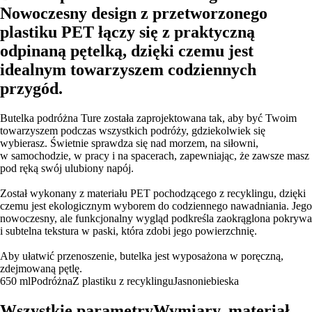
Nowoczesny design z przetworzonego
plastiku PET łączy się z praktyczną
odpinaną pętelką, dzięki czemu jest
idealnym towarzyszem codziennych
przygód.
Butelka podróżna Ture została zaprojektowana tak, aby być Twoim
towarzyszem podczas wszystkich podróży, gdziekolwiek się
wybierasz. Świetnie sprawdza się nad morzem, na siłowni,
w samochodzie, w pracy i na spacerach, zapewniając, że zawsze masz
pod ręką swój ulubiony napój.
Został wykonany z materiału PET pochodzącego z recyklingu, dzięki
czemu jest ekologicznym wyborem do codziennego nawadniania. Jego
nowoczesny, ale funkcjonalny wygląd podkreśla zaokrąglona pokrywa
i subtelna tekstura w paski, która zdobi jego powierzchnię.
Aby ułatwić przenoszenie, butelka jest wyposażona w poręczną,
zdejmowaną pętlę.
650 ml
Podróżna
Z plastiku z recyklingu
Jasnoniebieska
Wszystkie parametry
Wymiary, materiał…