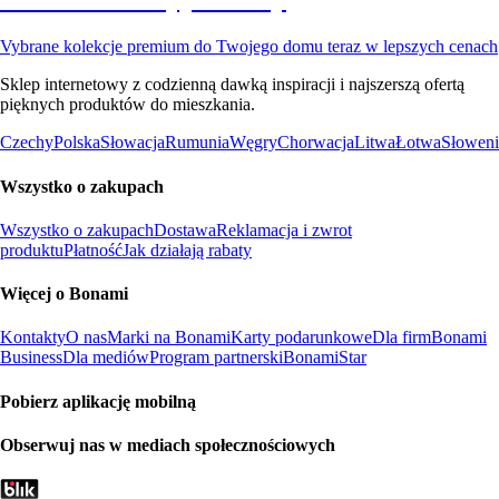
Vybrane kolekcje premium do Twojego domu teraz w lepszych cenach
Sklep internetowy z codzienną dawką inspiracji i najszerszą ofertą
pięknych produktów do mieszkania.
Czechy
Polska
Słowacja
Rumunia
Węgry
Chorwacja
Litwa
Łotwa
Słoweni
Wszystko o zakupach
Wszystko o zakupach
Dostawa
Reklamacja i zwrot
produktu
Płatność
Jak działają rabaty
Więcej o Bonami
Kontakty
O nas
Marki na Bonami
Karty podarunkowe
Dla firm
Bonami
Business
Dla mediów
Program partnerski
BonamiStar
Pobierz aplikację mobilną
Obserwuj nas w mediach społecznościowych