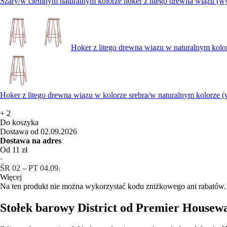
Szary/w ciemnym naturalnym kolorze hoker z litego drewna wiązu (wy
Hoker z litego drewna wiązu w naturalnym kolo
Hoker z litego drewna wiązu w kolorze srebra/w naturalnym kolorze (
+
2
Do koszyka
Dostawa od 02.09.2026
Dostawa na adres
Od 11 zł
·
ŚR 02 – PT 04.09.
Więcej
Na ten produkt nie można wykorzystać kodu zniżkowego ani rabatów.
Stołek barowy District od Premier Housewa