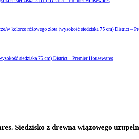
sokość siedziska 75 cm) District – Premier Housewares
rze/w kolorze różowego złota (wysokość siedziska 75 cm) District – 
wysokość siedziska 75 cm) District – Premier Housewares
res. Siedzisko z drewna wiązowego uzupełn