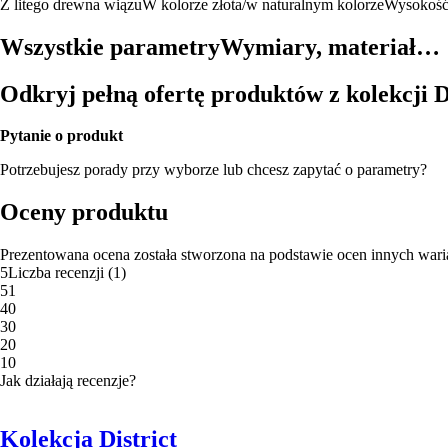
Z litego drewna wiązu
W kolorze złota/w naturalnym kolorze
Wysokość 
Wszystkie parametry
Wymiary, materiał…
Odkryj pełną ofertę produktów z kolekcji D
Pytanie o produkt
Potrzebujesz porady przy wyborze lub chcesz zapytać o parametry?
Oceny produktu
Prezentowana ocena została stworzona na podstawie ocen innych wari
5
Liczba recenzji
(
1
)
5
1
4
0
3
0
2
0
1
0
Jak działają recenzje?
Kolekcja District