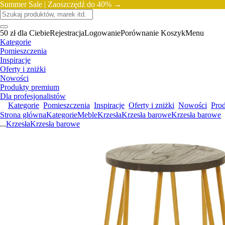
Summer Sale |
Zaoszczędź do 40% →
50 zł dla Ciebie
Rejestracja
Logowanie
Porównanie
Koszyk
Menu
Kategorie
Pomieszczenia
Inspiracje
Oferty i zniżki
Nowości
Produkty premium
Dla profesjonalistów
Kategorie
Pomieszczenia
Inspiracje
Oferty i zniżki
Nowości
Pro
Strona główna
Kategorie
Meble
Krzesła
Krzesła barowe
Krzesła barowe
...
Krzesła
Krzesła barowe