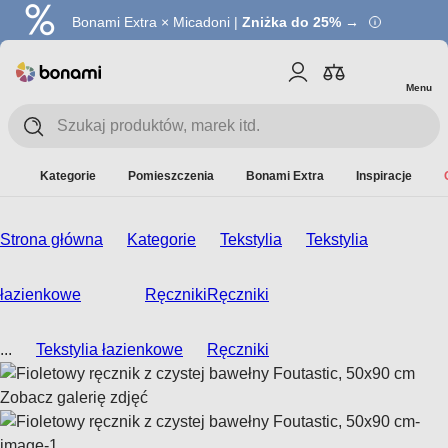
Bonami Extra × Micadoni |
Zniżka do 25% →
Menu
Kategorie
Pomieszczenia
Bonami Extra
Inspiracje
Strona główna
Kategorie
Tekstylia
Tekstylia
łazienkowe
Ręczniki
Ręczniki
...
Tekstylia łazienkowe
Ręczniki
Zobacz galerię zdjęć