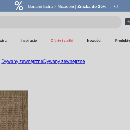
Bonami Extra × Micadoni |
Zniżka do 25% →
5
xtra
Inspiracje
Oferty i zniżki
Nowości
Produkt
Dywany zewnętrzne
Dywany zewnętrzne