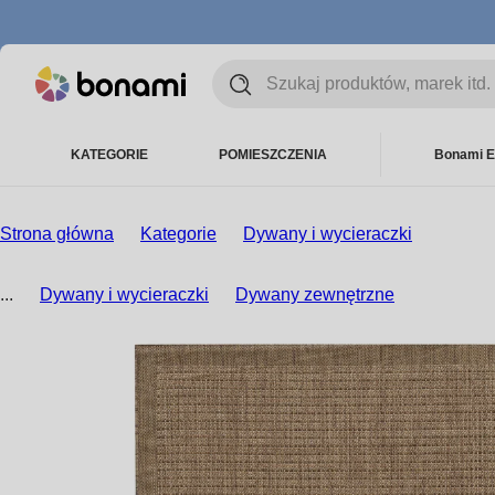
KATEGORIE
POMIESZCZENIA
Bonami E
Strona główna
Kategorie
Dywany i wycieraczki
...
Dywany i wycieraczki
Dywany zewnętrzne