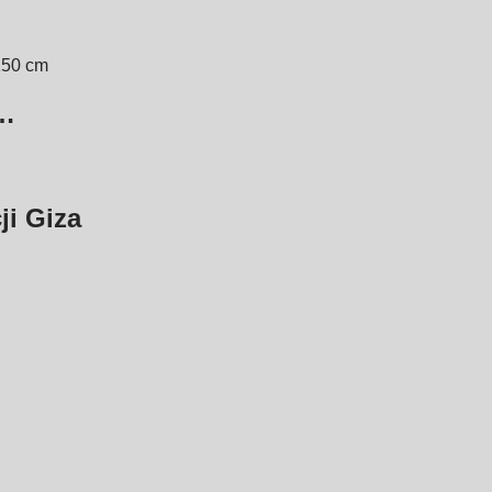
150 cm
ł…
ji Giza