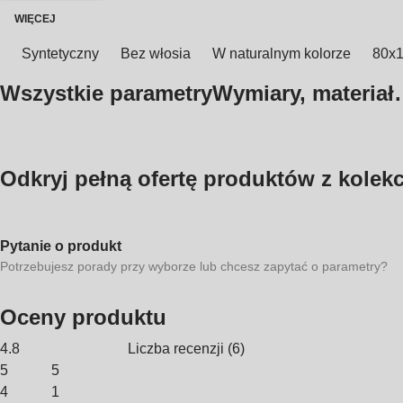
WIĘCEJ
Syntetyczny
Bez włosia
W naturalnym kolorze
80x
Wszystkie parametry
Wymiary, materia
Odkryj pełną ofertę produktów z kolekc
Pytanie o produkt
Potrzebujesz porady przy wyborze lub chcesz zapytać o parametry?
Oceny produktu
4.8
Liczba recenzji
(
6
)
5
5
4
1