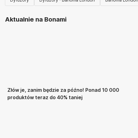
Aktualnie na Bonami
Summer Sale do
-40%
Złów je, zanim będzie za późno! Ponad 10 000
produktów teraz do 40% taniej
Ogród na
wyprzedaży