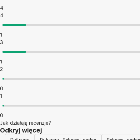
4
4
1
3
1
2
0
1
0
Jak działają recenzje?
Odkryj więcej
Dyfuzory
Dyfuzory · Bahoma London
Bahoma Londo