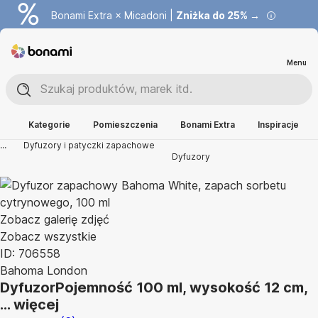
Bonami Extra × Micadoni |
Zniżka do 25% →
Menu
Kategorie
Pomieszczenia
Bonami Extra
Inspiracje
...
Dyfuzory i patyczki zapachowe
Dyfuzory
Zobacz galerię zdjęć
Zobacz wszystkie
ID: 706558
Bahoma London
Dyfuzor
Pojemność 100 ml, wysokość 12 cm
,
…
więcej