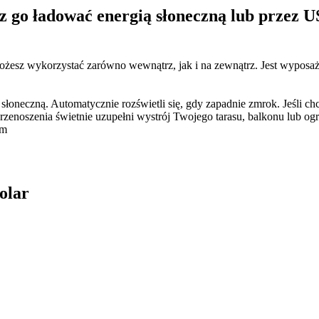
go ładować energią słoneczną lub przez US
możesz wykorzystać zarówno wewnątrz, jak i na zewnątrz. Jest wyposa
łoneczną. Automatycznie rozświetli się, gdy zapadnie zmrok. Jeśli ch
enoszenia świetnie uzupełni wystrój Twojego tarasu, balkonu lub og
cm
olar