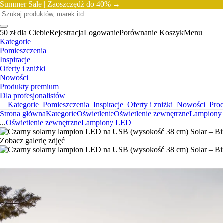
Summer Sale |
Zaoszczędź do 40% →
50 zł dla Ciebie
Rejestracja
Logowanie
Porównanie
Koszyk
Menu
Kategorie
Pomieszczenia
Inspiracje
Oferty i zniżki
Nowości
Produkty premium
Dla profesjonalistów
Kategorie
Pomieszczenia
Inspiracje
Oferty i zniżki
Nowości
Pro
Strona główna
Kategorie
Oświetlenie
Oświetlenie zewnętrzne
Lampiony
...
Oświetlenie zewnętrzne
Lampiony LED
Zobacz galerię zdjęć