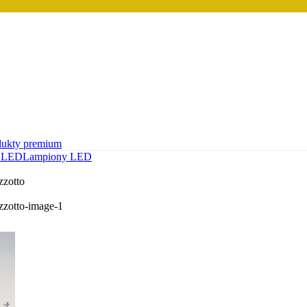
dukty premium
 LED
Lampiony LED