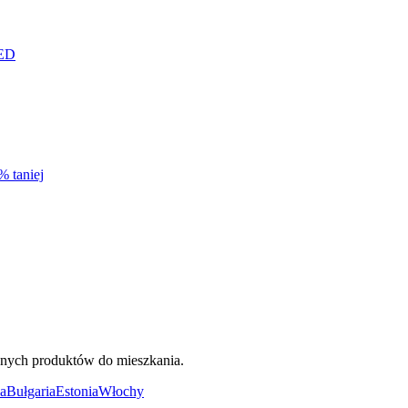
LED
% taniej
ięknych produktów do mieszkania.
a
Bułgaria
Estonia
Włochy