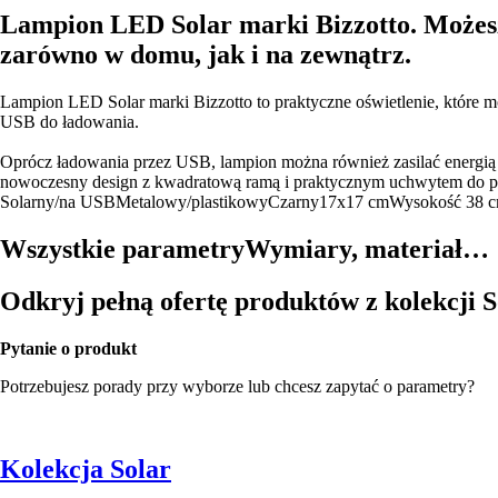
Lampion LED Solar marki Bizzotto. Możesz 
zarówno w domu, jak i na zewnątrz.
Lampion LED Solar marki Bizzotto to praktyczne oświetlenie, które 
USB do ładowania.
Oprócz ładowania przez USB, lampion można również zasilać energią s
nowoczesny design z kwadratową ramą i praktycznym uchwytem do prz
Solarny/na USB
Metalowy/plastikowy
Czarny
17x17 cm
Wysokość 38 
Wszystkie parametry
Wymiary, materiał…
Odkryj pełną ofertę produktów z kolekcji S
Pytanie o produkt
Potrzebujesz porady przy wyborze lub chcesz zapytać o parametry?
Kolekcja Solar