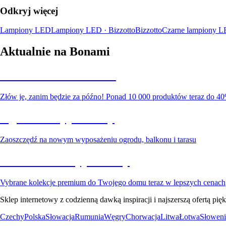
Odkryj więcej
Lampiony LED
Lampiony LED · Bizzotto
Bizzotto
Czarne lampiony 
Aktualnie na Bonami
Summer Sale do -40%
Złów je, zanim będzie za późno! Ponad 10 000 produktów teraz do 40
Ogród na wyprzedaży
Zaoszczędź na nowym wyposażeniu ogrodu, balkonu i tarasu
Premium na wyprzedaży
Vybrane kolekcje premium do Twojego domu teraz w lepszych cenach
Sklep internetowy z codzienną dawką inspiracji i najszerszą ofertą p
Czechy
Polska
Słowacja
Rumunia
Węgry
Chorwacja
Litwa
Łotwa
Słoweni