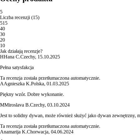
5
Liczba recenzji
(
15
)
5
15
4
0
3
0
2
0
1
0
Jak działają recenzje?
H
Hana C.
Czechy
,
15.10.2025
Pełna satysfakcja
Ta recenzja została przetłumaczona automatycznie.
A
Agnieszka K.
Polska
,
01.03.2025
Piękny wzór. Dobre wykonanie.
M
Miroslava B.
Czechy
,
03.10.2024
Jest to solidny dywan, może również służyć jako dywan zewnętrzny, 
Ta recenzja została przetłumaczona automatycznie.
Anamarija K.
Chorwacja
,
04.06.2024