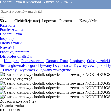
Bonami Extra × Micadoni |
Zniżka do 25% →
50 zł dla Ciebie
Rejestracja
Logowanie
Porównanie
Koszyk
Menu
Kategorie
Pomieszczenia
Bonami Extra
Inspiracje
Oferty i zniżki
Nowości
Produkty premium
Dla profesjonalistów
Kategorie
Pomieszczenia
Bonami Extra
Inspiracje
Oferty i zniżki
Strona główna
Kategorie
Dywany i wycieraczki
Dywany zewnętrzne
Dy
...
Dywany i wycieraczki
Dywany zewnętrzne
Zobacz galerię zdjęć
Zobacz wszystkie
(+2)
Ostatnia sztuka
ID: 1337739