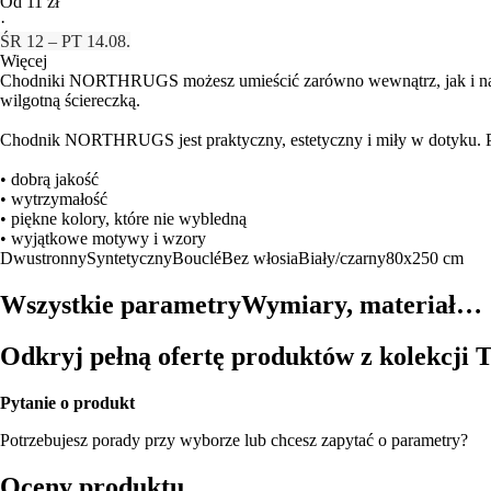
Od 11 zł
·
ŚR 12 – PT 14.08.
Więcej
Chodniki NORTHRUGS możesz umieścić zarówno wewnątrz, jak i na zewn
wilgotną ściereczką.
Chodnik NORTHRUGS jest praktyczny, estetyczny i miły w dotyku. P
• dobrą jakość
• wytrzymałość
• piękne kolory, które nie wybledną
• wyjątkowe motywy i wzory
Dwustronny
Syntetyczny
Bouclé
Bez włosia
Biały/czarny
80x250 cm
Wszystkie parametry
Wymiary, materiał…
Odkryj pełną ofertę produktów z kolekcji
Pytanie o produkt
Potrzebujesz porady przy wyborze lub chcesz zapytać o parametry?
Oceny produktu