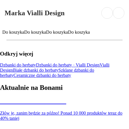
Marka Vialli Design
Do koszyka
Do koszyka
Do koszyka
Do koszyka
Odkryj więcej
Dzbanki do herbaty
Dzbanki do herbaty · Vialli Design
Vialli
Design
Białe dzbanki do herbaty
Szklane dzbanki do
herbaty
Ceramiczne dzbanki do herbaty
Aktualnie na Bonami
Summer Sale do -40%
Złów je, zanim będzie za późno! Ponad 10 000 produktów teraz do
40% taniej