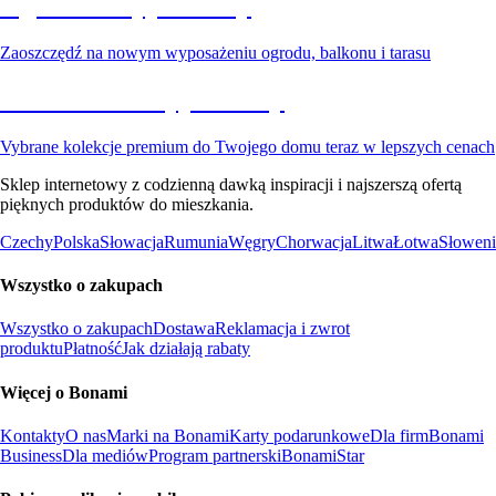
Ogród na wyprzedaży
Zaoszczędź na nowym wyposażeniu ogrodu, balkonu i tarasu
Premium na wyprzedaży
Vybrane kolekcje premium do Twojego domu teraz w lepszych cenach
Sklep internetowy z codzienną dawką inspiracji i najszerszą ofertą
pięknych produktów do mieszkania.
Czechy
Polska
Słowacja
Rumunia
Węgry
Chorwacja
Litwa
Łotwa
Słoweni
Wszystko o zakupach
Wszystko o zakupach
Dostawa
Reklamacja i zwrot
produktu
Płatność
Jak działają rabaty
Więcej o Bonami
Kontakty
O nas
Marki na Bonami
Karty podarunkowe
Dla firm
Bonami
Business
Dla mediów
Program partnerski
BonamiStar