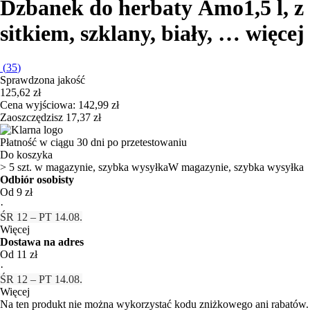
Dzbanek do herbaty Amo
1,5 l, z
sitkiem, szklany, biały
, …
więcej
(
35
)
Sprawdzona jakość
125,62 zł
Cena wyjściowa:
142,99 zł
Zaoszczędzisz 17,37 zł
Płatność w ciągu 30 dni po przetestowaniu
Do koszyka
> 5 szt. w magazynie, szybka wysyłka
W magazynie, szybka wysyłka
Odbiór osobisty
Od 9 zł
·
ŚR 12 – PT 14.08.
Więcej
Dostawa na adres
Od 11 zł
·
ŚR 12 – PT 14.08.
Więcej
Na ten produkt nie można wykorzystać kodu zniżkowego ani rabatów.