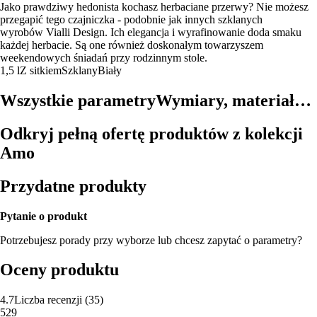
Jako prawdziwy hedonista kochasz herbaciane przerwy? Nie możesz
przegapić tego czajniczka - podobnie jak innych szklanych
wyrobów Vialli Design. Ich elegancja i wyrafinowanie doda smaku
każdej herbacie. Są one również doskonałym towarzyszem
weekendowych śniadań przy rodzinnym stole.
1,5 l
Z sitkiem
Szklany
Biały
Wszystkie parametry
Wymiary, materiał…
Odkryj pełną ofertę produktów z kolekcji
Amo
Przydatne produkty
Pytanie o produkt
Potrzebujesz porady przy wyborze lub chcesz zapytać o parametry?
Oceny produktu
4.7
Liczba recenzji
(
35
)
5
29