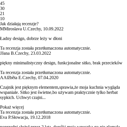
4
5
3
0
2
1
1
0
Jak działają recenzje?
M
Miroslava U.
Czechy
,
10.09.2022
Ładny design, dobrze leży w dłoni
Ta recenzja została przetłumaczona automatycznie.
J
Jana B.
Czechy
,
23.03.2022
piękny minimalistyczny design, funkcjonalne sitko, brak przecieków
Ta recenzja została przetłumaczona automatycznie.
A
Alžběta E.
Czechy
,
07.04.2020
Czajnik jest pięknym elementem,sprawia,że moja kuchnia wygląda
wspaniale. Sitko jest świetne,bo używam praktycznie tylko herbat
sypkich. Uchwyt czajni...
Pokaż więcej
Ta recenzja została przetłumaczona automatycznie.
Eva P.
Słowacja
,
19.12.2018
poprzedni służył przez 2 lata, dopóki moja wnuczka go nie złamała...