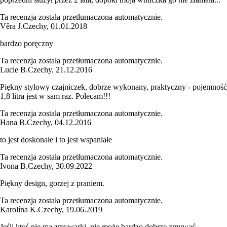
Ta recenzja została przetłumaczona automatycznie.
Věra J.
Czechy
,
01.01.2018
bardzo poręczny
Ta recenzja została przetłumaczona automatycznie.
Lucie B.
Czechy
,
21.12.2016
Piękny stylowy czajniczek, dobrze wykonany, praktyczny - pojemność
1,8 litra jest w sam raz. Polecam!!!
Ta recenzja została przetłumaczona automatycznie.
Hana B.
Czechy
,
04.12.2016
to jest doskonałe i to jest wspaniałe
Ta recenzja została przetłumaczona automatycznie.
Ivona B.
Czechy
,
30.09.2022
Piękny design, gorzej z praniem.
Ta recenzja została przetłumaczona automatycznie.
Karolína K.
Czechy
,
19.06.2019
Jeśli ktoś nie ma zmywarki, nie może bardzo dobrze zmywać.