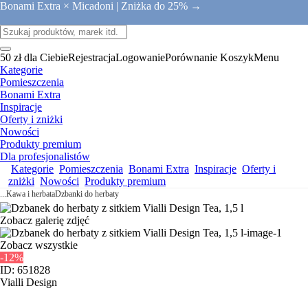
Bonami Extra × Micadoni |
Zniżka do 25% →
50 zł dla Ciebie
Rejestracja
Logowanie
Porównanie
Koszyk
Menu
Kategorie
Pomieszczenia
Bonami Extra
Inspiracje
Oferty i zniżki
Nowości
Produkty premium
Dla profesjonalistów
Kategorie
Pomieszczenia
Bonami Extra
Inspiracje
Oferty i
zniżki
Nowości
Produkty premium
...
Kawa i herbata
Dzbanki do herbaty
Zobacz galerię zdjęć
Zobacz wszystkie
-12%
ID: 651828
Vialli Design