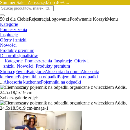
Summer Sale |
Zaoszczędź do 40% →
50 zł dla Ciebie
Rejestracja
Logowanie
Porównanie
Koszyk
Menu
Kategorie
Pomieszczenia
Inspiracje
Oferty i zniżki
Nowości
Produkty premium
Dla profesjonalistów
Kategorie
Pomieszczenia
Inspiracje
Oferty i
zniżki
Nowości
Produkty premium
Strona główna
Kategorie
Akcesoria do domu
Akcesoria
kuchenne
Pojemniki na odpadki
Pojemniki na odpadki
...
Akcesoria kuchenne
Pojemniki na odpadki
Zobacz galerię zdjęć