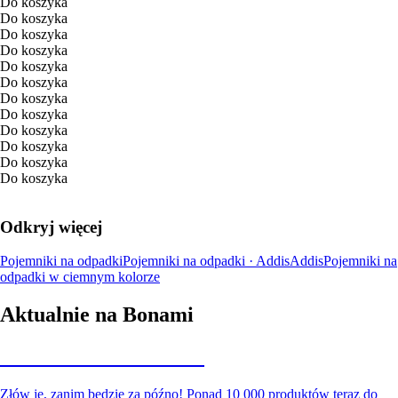
Do koszyka
Do koszyka
Do koszyka
Do koszyka
Do koszyka
Do koszyka
Do koszyka
Do koszyka
Do koszyka
Do koszyka
Do koszyka
Do koszyka
Odkryj więcej
Pojemniki na odpadki
Pojemniki na odpadki · Addis
Addis
Pojemniki na
odpadki w ciemnym kolorze
Aktualnie na Bonami
Summer Sale do -40%
Złów je, zanim będzie za późno! Ponad 10 000 produktów teraz do