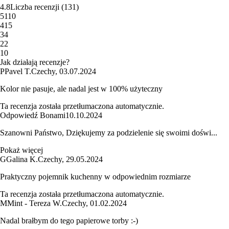
4.8
Liczba recenzji
(
131
)
5
110
4
15
3
4
2
2
1
0
Jak działają recenzje?
P
Pavel T.
Czechy
,
03.07.2024
Kolor nie pasuje, ale nadal jest w 100% użyteczny
Ta recenzja została przetłumaczona automatycznie.
Odpowiedź Bonami
10.10.2024
Szanowni Państwo, Dziękujemy za podzielenie się swoimi doświ...
Pokaż więcej
G
Galina K.
Czechy
,
29.05.2024
Praktyczny pojemnik kuchenny w odpowiednim rozmiarze
Ta recenzja została przetłumaczona automatycznie.
M
Mint - Tereza W.
Czechy
,
01.02.2024
Nadal brałbym do tego papierowe torby :-)