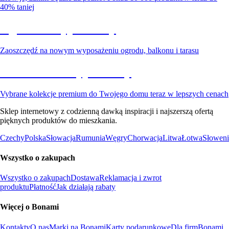
40% taniej
Ogród na wyprzedaży
Zaoszczędź na nowym wyposażeniu ogrodu, balkonu i tarasu
Premium na wyprzedaży
Vybrane kolekcje premium do Twojego domu teraz w lepszych cenach
Sklep internetowy z codzienną dawką inspiracji i najszerszą ofertą
pięknych produktów do mieszkania.
Czechy
Polska
Słowacja
Rumunia
Węgry
Chorwacja
Litwa
Łotwa
Słoweni
Wszystko o zakupach
Wszystko o zakupach
Dostawa
Reklamacja i zwrot
produktu
Płatność
Jak działają rabaty
Więcej o Bonami
Kontakty
O nas
Marki na Bonami
Karty podarunkowe
Dla firm
Bonami