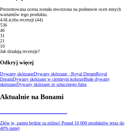
Prezentowana ocena została stworzona na podstawie ocen innych
wariantów tego produktu.
4.6
Liczba recenzji
(
44
)
5
36
4
6
3
1
2
1
1
0
Jak działają recenzje?
Odkryj więcej
Dywany skórzane
Dywany skórzane · Royal Dream
Royal
Dream
Dywany skórzane w ciemnym kolorze
Białe dywany
skórzane
Dywany skórzane ze sztucznego futra
Aktualnie na Bonami
Summer Sale do -40%
Złów je, zanim będzie za późno! Ponad 10 000 produktów teraz do
40% taniej