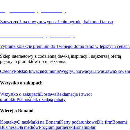
Ogród na wyprzedaży
Zaoszczędź na nowym wyposażeniu ogrodu, balkonu i tarasu
Premium na wyprzedaży
Vybrane kolekcje premium do Twojego domu teraz w lepszych cenach
Sklep internetowy z codzienną dawką inspiracji i najszerszą ofertą
pięknych produktów do mieszkania.
Czechy
Polska
Słowacja
Rumunia
Węgry
Chorwacja
Litwa
Łotwa
Słoweni
Wszystko o zakupach
Wszystko o zakupach
Dostawa
Reklamacja i zwrot
produktu
Płatność
Jak działają rabaty
Więcej o Bonami
Kontakty
O nas
Marki na Bonami
Karty podarunkowe
Dla firm
Bonami
Business
Dla mediów
Program partnerski
BonamiStar