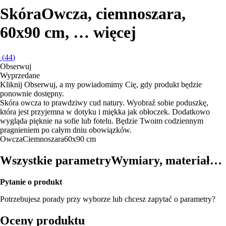
Skóra
Owcza, ciemnoszara,
60x90 cm
, …
więcej
(
44
)
Obserwuj
Wyprzedane
Kliknij Obserwuj, a my powiadomimy Cię, gdy produkt będzie
ponownie dostępny.
Skóra owcza to prawdziwy cud natury. Wyobraź sobie poduszkę,
która jest przyjemna w dotyku i miękka jak obłoczek. Dodatkowo
wygląda pięknie na sofie lub fotelu. Będzie Twoim codziennym
pragnieniem po całym dniu obowiązków.
Owcza
Ciemnoszara
60x90 cm
Wszystkie parametry
Wymiary, materiał…
Pytanie o produkt
Potrzebujesz porady przy wyborze lub chcesz zapytać o parametry?
Oceny produktu