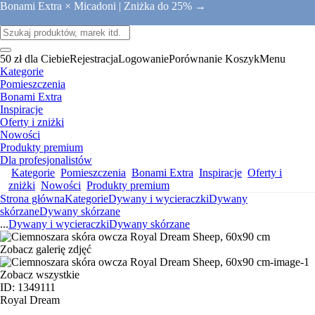
Bonami Extra × Micadoni |
Zniżka do 25% →
50 zł dla Ciebie
Rejestracja
Logowanie
Porównanie
Koszyk
Menu
Kategorie
Pomieszczenia
Bonami Extra
Inspiracje
Oferty i zniżki
Nowości
Produkty premium
Dla profesjonalistów
Kategorie
Pomieszczenia
Bonami Extra
Inspiracje
Oferty i
zniżki
Nowości
Produkty premium
Strona główna
Kategorie
Dywany i wycieraczki
Dywany
skórzane
Dywany skórzane
...
Dywany i wycieraczki
Dywany skórzane
Zobacz galerię zdjęć
Zobacz wszystkie
ID: 1349111
Royal Dream