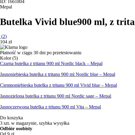
ID: 1661804
Mepal
Butelka Vivid blue
900 ml, z tri
(
2
)
104 zł
Płatność w ciągu 30 dni po przetestowaniu
Kolor (5)
Czarna butelka z tritanu 900 ml Nordic black – Mepal
Jasnoniebieska butelka z tritanu 900 ml Nordic blue – Mepal
Ciemnoniebieska butelka z tritanu 900 ml Vivid blue – Mepal
Jasnozielona butelka z tritanu 900 ml Nordic sage – Mepal
Jasnoczerwona butelka z tritanu 900 ml Vita – Mepal
Do koszyka
3 szt. w magazynie, szybka wysyłka
Odbiór osobisty
Od 9 zł