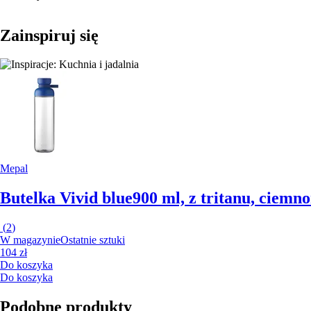
Zainspiruj się
Mepal
Butelka Vivid blue
900 ml, z tritanu, ciemn
(
2
)
W magazynie
Ostatnie sztuki
104 zł
Do koszyka
Do koszyka
Podobne produkty