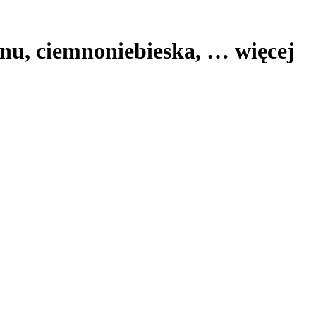
tanu, ciemnoniebieska
, …
więcej