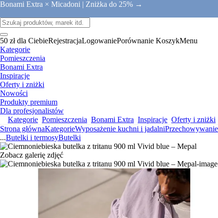
Bonami Extra × Micadoni |
Zniżka do 25% →
50 zł dla Ciebie
Rejestracja
Logowanie
Porównanie
Koszyk
Menu
Kategorie
Pomieszczenia
Bonami Extra
Inspiracje
Oferty i zniżki
Nowości
Produkty premium
Dla profesjonalistów
Kategorie
Pomieszczenia
Bonami Extra
Inspiracje
Oferty i zniżki
Strona główna
Kategorie
Wyposażenie kuchni i jadalni
Przechowywanie 
...
Butelki i termosy
Butelki
Zobacz galerię zdjęć