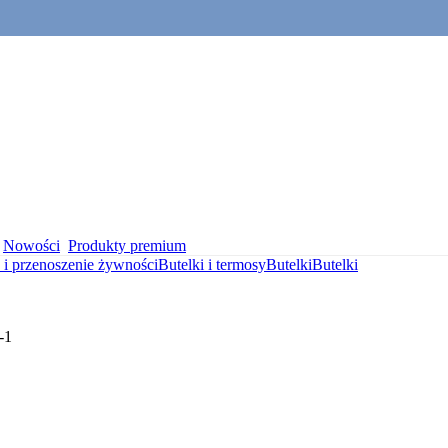
Nowości
Produkty premium
i przenoszenie żywności
Butelki i termosy
Butelki
Butelki