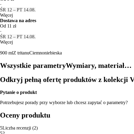
·
ŚR 12 – PT 14.08.
Więcej
Dostawa na adres
Od 11 zł
·
ŚR 12 – PT 14.08.
Więcej
900 ml
Z tritanu
Ciemnoniebieska
Wszystkie parametry
Wymiary, materiał…
Odkryj pełną ofertę produktów z kolekcji V
Pytanie o produkt
Potrzebujesz porady przy wyborze lub chcesz zapytać o parametry?
Oceny produktu
5
Liczba recenzji
(
2
)
5
2