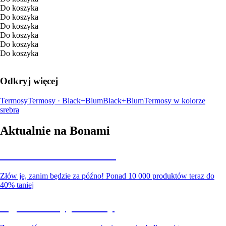
Do koszyka
Do koszyka
Do koszyka
Do koszyka
Do koszyka
Do koszyka
Odkryj więcej
Termosy
Termosy · Black+Blum
Black+Blum
Termosy w kolorze
srebra
Aktualnie na Bonami
Summer Sale do -40%
Złów je, zanim będzie za późno! Ponad 10 000 produktów teraz do
40% taniej
Ogród na wyprzedaży