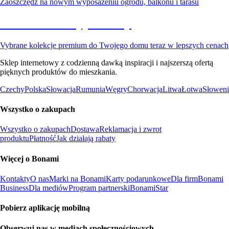
Zaoszczędź na nowym wyposażeniu ogrodu, balkonu i tarasu
Premium na wyprzedaży
Vybrane kolekcje premium do Twojego domu teraz w lepszych cenach
Sklep internetowy z codzienną dawką inspiracji i najszerszą ofertą
pięknych produktów do mieszkania.
Czechy
Polska
Słowacja
Rumunia
Węgry
Chorwacja
Litwa
Łotwa
Słoweni
Wszystko o zakupach
Wszystko o zakupach
Dostawa
Reklamacja i zwrot
produktu
Płatność
Jak działają rabaty
Więcej o Bonami
Kontakty
O nas
Marki na Bonami
Karty podarunkowe
Dla firm
Bonami
Business
Dla mediów
Program partnerski
BonamiStar
Pobierz aplikację mobilną
Obserwuj nas w mediach społecznościowych