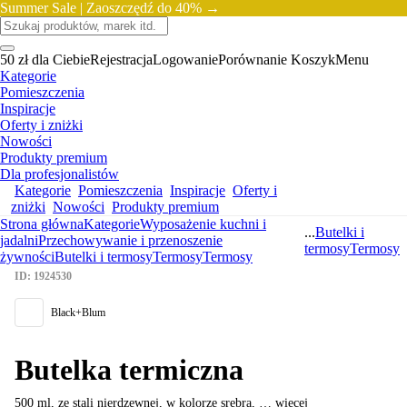
Summer Sale |
Zaoszczędź do 40% →
50 zł dla Ciebie
Rejestracja
Logowanie
Porównanie
Koszyk
Menu
Kategorie
Pomieszczenia
Inspiracje
Oferty i zniżki
Nowości
Produkty premium
Dla profesjonalistów
Kategorie
Pomieszczenia
Inspiracje
Oferty i
zniżki
Nowości
Produkty premium
Strona główna
Kategorie
Wyposażenie kuchni i
...
Butelki i
jadalni
Przechowywanie i przenoszenie
termosy
Termosy
żywności
Butelki i termosy
Termosy
Termosy
ID: 1924530
Black+Blum
Butelka termiczna
500 ml, ze stali nierdzewnej, w kolorze srebra
, …
więcej