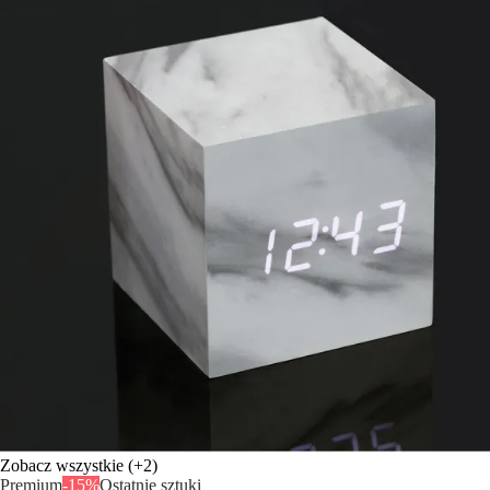
Zobacz wszystkie
(+2)
Premium
-15%
Ostatnie sztuki