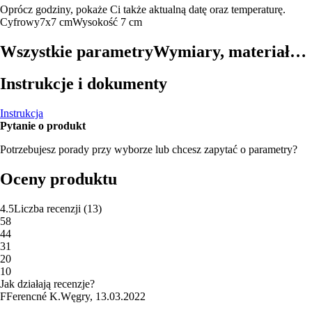
Oprócz godziny, pokaże Ci także aktualną datę oraz temperaturę.
Cyfrowy
7x7 cm
Wysokość 7 cm
Wszystkie parametry
Wymiary, materiał…
Instrukcje i dokumenty
Instrukcja
Pytanie o produkt
Potrzebujesz porady przy wyborze lub chcesz zapytać o parametry?
Oceny produktu
4.5
Liczba recenzji
(
13
)
5
8
4
4
3
1
2
0
1
0
Jak działają recenzje?
F
Ferencné K.
Węgry
,
13.03.2022