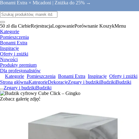
Bonami Extra × Micadoni |
Zniżka do 25% →
50 zł dla Ciebie
Rejestracja
Logowanie
Porównanie
Koszyk
Menu
Kategorie
Pomieszczenia
Bonami Extra
Inspiracje
Oferty i zniżki
Nowości
Produkty premium
Dla profesjonalistów
Kategorie
Pomieszczenia
Bonami Extra
Inspiracje
Oferty i zniżki
Strona główna
Kategorie
Dekoracje
Zegary i budziki
Budziki
Budziki
...
Zegary i budziki
Budziki
Zobacz galerię zdjęć