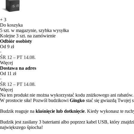
+
3
Do koszyka
5 szt. w magazynie, szybka wysyłka
Kolejne 3 szt. na zamówienie
Odbiór osobisty
Od 9 zł
·
ŚR 12 – PT 14.08.
Więcej
Dostawa na adres
Od 11 zł
·
ŚR 12 – PT 14.08.
Więcej
Na ten produkt nie można wykorzystać kodu zniżkowego ani rabatów.
W prostocie siła! Pozwól budzikowi
Gingko
stać się gwiazdą Twojej s
Budzik reaguje na
klaśnięcie lub dotknięcie
. Kiedy wykonasz te ruchy
Budzik jest zasilany 3 bateriami albo poprzez kabel USB, który znajd
największego śpiocha!