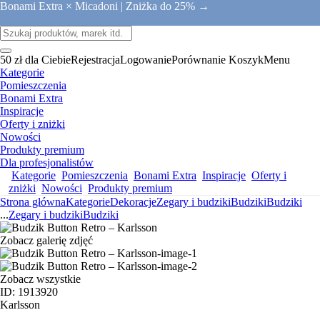
Bonami Extra × Micadoni |
Zniżka do 25% →
50 zł dla Ciebie
Rejestracja
Logowanie
Porównanie
Koszyk
Menu
Kategorie
Pomieszczenia
Bonami Extra
Inspiracje
Oferty i zniżki
Nowości
Produkty premium
Dla profesjonalistów
Kategorie
Pomieszczenia
Bonami Extra
Inspiracje
Oferty i
zniżki
Nowości
Produkty premium
Strona główna
Kategorie
Dekoracje
Zegary i budziki
Budziki
Budziki
...
Zegary i budziki
Budziki
Zobacz galerię zdjęć
Zobacz wszystkie
ID: 1913920
Karlsson