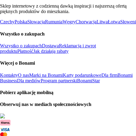
Sklep internetowy z codzienną dawką inspiracji i najszerszą ofertą
pięknych produktów do mieszkania.
Czechy
Polska
Słowacja
Rumunia
Węgry
Chorwacja
Litwa
Łotwa
Słoweni
Wszystko o zakupach
Wszystko o zakupach
Dostawa
Reklamacja i zwrot
produktu
Płatność
Jak działają rabaty
Więcej o Bonami
Kontakty
O nas
Marki na Bonami
Karty podarunkowe
Dla firm
Bonami
Business
Dla mediów
Program partnerski
BonamiStar
Pobierz aplikację mobilną
Obserwuj nas w mediach społecznościowych