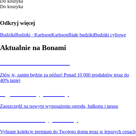
Do koszyka
Do koszyka
Odkryj więcej
Budziki
Budziki · Karlsson
Karlsson
Białe budziki
Budziki cyfrowe
Aktualnie na Bonami
Summer Sale do -40%
Złów je, zanim będzie za późno! Ponad 10 000 produktów teraz do
40% taniej
Ogród na wyprzedaży
Zaoszczędź na nowym wyposażeniu ogrodu, balkonu i tarasu
Premium na wyprzedaży
Vybrane kolekcje premium do Twojego domu teraz w lepszych cenach