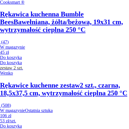
Cooksmart ®
Rękawica kuchenna Bumble
Bees
Bawełniana, żółta/beżowa, 19x31 cm,
wytrzymałość cieplna 250 °C
(
47
)
W magazynie
45 zł
Do koszyka
Do koszyka
zestaw 2 szt.
Wenko
Rękawice kuchenne zestaw
2 szt., czarna,
18,5x37,5 cm, wytrzymałość cieplna 250 °C
(
508
)
W magazynie
Ostatnia sztuka
106 zł
53 zł/szt.
Do koszyka