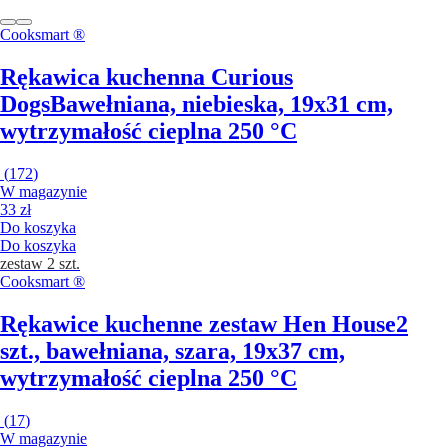
Cooksmart ®
Rękawica kuchenna Curious
Dogs
Bawełniana, niebieska, 19x31 cm,
wytrzymałość cieplna 250 °C
(
172
)
W magazynie
33 zł
Do koszyka
Do koszyka
zestaw 2 szt.
Cooksmart ®
Rękawice kuchenne zestaw Hen House
2
szt., bawełniana, szara, 19x37 cm,
wytrzymałość cieplna 250 °C
(
17
)
W magazynie