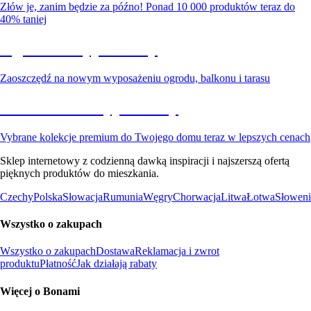
Złów je, zanim będzie za późno! Ponad 10 000 produktów teraz do
40% taniej
Ogród na wyprzedaży
Zaoszczędź na nowym wyposażeniu ogrodu, balkonu i tarasu
Premium na wyprzedaży
Vybrane kolekcje premium do Twojego domu teraz w lepszych cenach
Sklep internetowy z codzienną dawką inspiracji i najszerszą ofertą
pięknych produktów do mieszkania.
Czechy
Polska
Słowacja
Rumunia
Węgry
Chorwacja
Litwa
Łotwa
Słoweni
Wszystko o zakupach
Wszystko o zakupach
Dostawa
Reklamacja i zwrot
produktu
Płatność
Jak działają rabaty
Więcej o Bonami