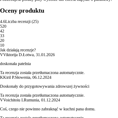
Oceny produktu
4.6
Liczba recenzji
(
25
)
5
20
4
2
3
3
2
0
1
0
Jak działają recenzje?
V
Viktorija D.
Łotwa
,
31.01.2026
doskonała patelnia
Ta recenzja została przetłumaczona automatycznie.
K
Kiril P.
Słowenia
,
06.12.2024
Doskonały do przygotowywania zdrowszej żywności
Ta recenzja została przetłumaczona automatycznie.
V
Voichitoiu I.
Rumunia
,
01.12.2024
Coś, czego nie powinno zabraknąć w kuchni pana domu.
Ta recenzja została przetłumaczona automatycznie.