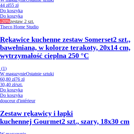
44 zł
55 zł
Do koszyka
Do koszyka
-20%
zestaw 2 szt.
Tiseco Home Studio
Rękawice kuchenne zestaw Somerset
2 szt.,
bawełniana, w kolorze terakoty, 20x14 cm,
wytrzymałość cieplna 250 °C
(
1
)
W magazynie
Ostatnie sztuki
60,80 zł
76 zł
30,40 zł/szt.
Do koszyka
Do koszyka
douceur d'intérieur
Zestaw rękawicy i łapki
kuchennej Gourmet
2 szt., szary, 18x30 cm
W magazynie