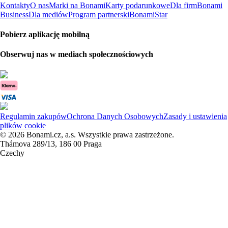
Kontakty
O nas
Marki na Bonami
Karty podarunkowe
Dla firm
Bonami
Business
Dla mediów
Program partnerski
BonamiStar
Pobierz aplikację mobilną
Obserwuj nas w mediach społecznościowych
Regulamin zakupów
Ochrona Danych Osobowych
Zasady i ustawienia
plików cookie
© 2026 Bonami.cz, a.s. Wszystkie prawa zastrzeżone.
Thámova 289/13, 186 00 Praga
Czechy