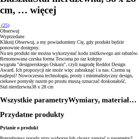
cm
, …
więcej
(
25
)
Obserwuj
Wyprzedane
Kliknij Obserwuj, a my powiadomimy Cię, gdy produkt będzie
ponownie dostępny.
Na ten produkt nie można wykorzystać kodu zniżkowego ani rabatów.
Renomowana czeska forma Tescoma po raz kolejny
wygrała "designerskiego Oskara", czyli nagrodę Reddot Design
Award. Ich propozycji nie może więc zabraknąć i u nas. Czemu są
najlepsi? Nowoczesna technologia, prosty i minimalistyczny design,
ciekawe pomysły razem po prostu muszą oznaczać doskonałość.
Stal nierdzewna
38 x 28 cm
Wszystkie parametry
Wymiary, materiał…
Przydatne produkty
Pytanie o produkt
Potrzebujesz porady przy wyborze lub chcesz zapytać o parametry?