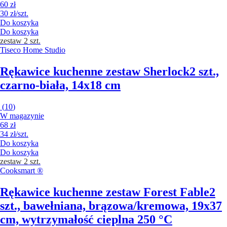
60 zł
30 zł/szt.
Do koszyka
Do koszyka
zestaw 2 szt.
Tiseco Home Studio
Rękawice kuchenne zestaw Sherlock
2 szt.,
czarno-biała, 14x18 cm
(
10
)
W magazynie
68 zł
34 zł/szt.
Do koszyka
Do koszyka
zestaw 2 szt.
Cooksmart ®
Rękawice kuchenne zestaw Forest Fable
2
szt., bawełniana, brązowa/kremowa, 19x37
cm, wytrzymałość cieplna 250 °C