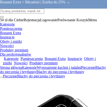
Bonami Extra × Micadoni |
Zniżka do 25% →
50 zł dla Ciebie
Rejestracja
Logowanie
Porównanie
Koszyk
Menu
Kategorie
Pomieszczenia
Bonami Extra
Inspiracje
Oferty i zniżki
Nowości
Produkty premium
Dla profesjonalistów
Kategorie
Pomieszczenia
Bonami Extra
Inspiracje
Oferty i
zniżki
Nowości
Produkty premium
Strona główna
Kategorie
Wyposażenie kuchni i jadalni
Pieczenie
Blachy
do pieczenia i brytfanny
Blachy do pieczenia i brytfanny
...
Pieczenie
Blachy do pieczenia i brytfanny