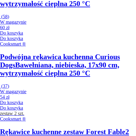
wytrzymałość cieplna 250 °C
(
58
)
W magazynie
60 zł
Do koszyka
Do koszyka
Cooksmart ®
Podwójna rękawica kuchenna Curious
Dogs
Bawełniana, niebieska, 17x90 cm,
wytrzymałość cieplna 250 °C
(
37
)
W magazynie
54 zł
Do koszyka
Do koszyka
zestaw 2 szt.
Cooksmart ®
Rękawice kuchenne zestaw Forest Fable
2