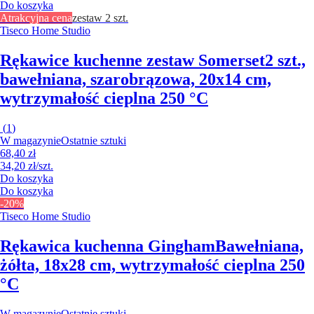
Do koszyka
Atrakcyjna cena
zestaw 2 szt.
Tiseco Home Studio
Rękawice kuchenne zestaw Somerset
2 szt.,
bawełniana, szarobrązowa, 20x14 cm,
wytrzymałość cieplna 250 °C
(
1
)
W magazynie
Ostatnie sztuki
68,40 zł
34,20 zł/szt.
Do koszyka
Do koszyka
-20%
Tiseco Home Studio
Rękawica kuchenna Gingham
Bawełniana,
żółta, 18x28 cm, wytrzymałość cieplna 250
°C
W magazynie
Ostatnie sztuki