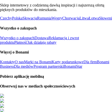
Sklep internetowy z codzienną dawką inspiracji i najszerszą ofertą
pięknych produktów do mieszkania.
Czechy
Polska
Słowacja
Rumunia
Węgry
Chorwacja
Litwa
Łotwa
Słoweni
Wszystko o zakupach
Wszystko o zakupach
Dostawa
Reklamacja i zwrot
produktu
Płatność
Jak działają rabaty
Więcej o Bonami
Kontakty
O nas
Marki na Bonami
Karty podarunkowe
Dla firm
Bonami
Business
Dla mediów
Program partnerski
BonamiStar
Pobierz aplikację mobilną
Obserwuj nas w mediach społecznościowych