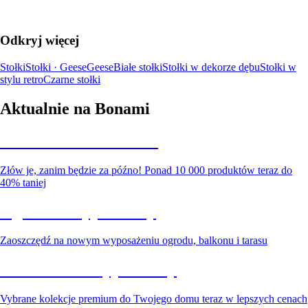
Odkryj więcej
Stołki
Stołki · Geese
Geese
Białe stołki
Stołki w dekorze dębu
Stołki w
stylu retro
Czarne stołki
Aktualnie na Bonami
Summer Sale do -40%
Złów je, zanim będzie za późno! Ponad 10 000 produktów teraz do
40% taniej
Ogród na wyprzedaży
Zaoszczędź na nowym wyposażeniu ogrodu, balkonu i tarasu
Premium na wyprzedaży
Vybrane kolekcje premium do Twojego domu teraz w lepszych cenach