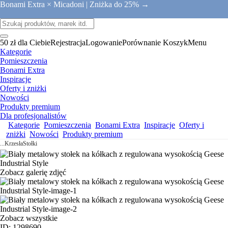
Bonami Extra × Micadoni |
Zniżka do 25% →
50 zł dla Ciebie
Rejestracja
Logowanie
Porównanie
Koszyk
Menu
Kategorie
Pomieszczenia
Bonami Extra
Inspiracje
Oferty i zniżki
Nowości
Produkty premium
Dla profesjonalistów
Kategorie
Pomieszczenia
Bonami Extra
Inspiracje
Oferty i
zniżki
Nowości
Produkty premium
...
Krzesła
Stołki
Zobacz galerię zdjęć
Zobacz wszystkie
ID: 1298690