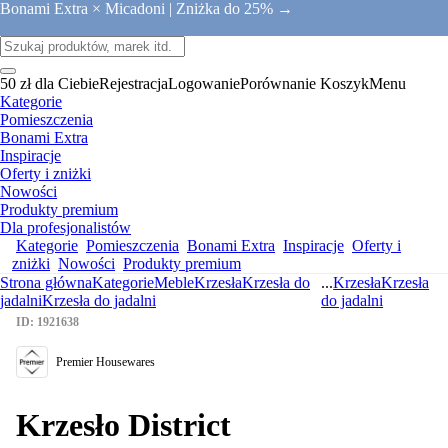
Bonami Extra × Micadoni |
Zniżka do 25% →
50 zł dla Ciebie
Rejestracja
Logowanie
Porównanie
Koszyk
Menu
Kategorie
Pomieszczenia
Bonami Extra
Inspiracje
Oferty i zniżki
Nowości
Produkty premium
Dla profesjonalistów
Kategorie
Pomieszczenia
Bonami Extra
Inspiracje
Oferty i
zniżki
Nowości
Produkty premium
Strona główna
Kategorie
Meble
Krzesła
Krzesła do
...
Krzesła
Krzesła
jadalni
Krzesła do jadalni
do jadalni
ID: 1921638
Premier Housewares
Krzesło District