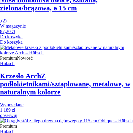
Misa Bonbon
Na owoce, szklana,
zielona/brązowa, ø 15 cm
(
2
)
W magazynie
87,20 zł
Do koszyka
Do koszyka
Premium
Nowość
Hübsch
Krzesło Arch
Z
podłokietnikami/sztaplowane, metalowe, w
naturalnym kolorze
Wyprzedane
1 189 zł
obserwuj
Premium
Hübsch