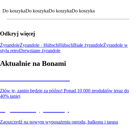
Do koszyka
Do koszyka
Do koszyka
Do koszyka
Odkryj więcej
Żyrandole
Żyrandole · Hübsch
Hübsch
Białe żyrandole
Żyrandole w
stylu retro
Drewniane żyrandole
Aktualnie na Bonami
Summer Sale do -40%
Złów je, zanim będzie za późno! Ponad 10 000 produktów teraz do
40% taniej
Ogród na wyprzedaży
Zaoszczędź na nowym wyposażeniu ogrodu, balkonu i tarasu
Premium na wyprzedaży