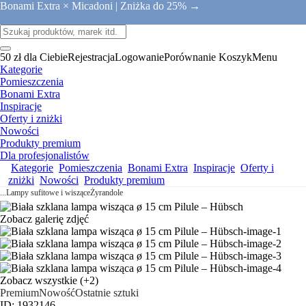
Bonami Extra × Micadoni |
Zniżka do 25% →
50 zł dla Ciebie
Rejestracja
Logowanie
Porównanie
Koszyk
Menu
Kategorie
Pomieszczenia
Bonami Extra
Inspiracje
Oferty i zniżki
Nowości
Produkty premium
Dla profesjonalistów
Kategorie
Pomieszczenia
Bonami Extra
Inspiracje
Oferty i
zniżki
Nowości
Produkty premium
...
Lampy sufitowe i wiszące
Żyrandole
Zobacz galerię zdjęć
Zobacz wszystkie
(+2)
Premium
Nowość
Ostatnie sztuki
ID: 1932146