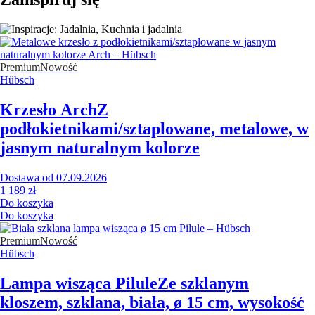
Premium
Nowość
Hübsch
Krzesło Arch
Z
podłokietnikami/sztaplowane, metalowe, w
jasnym naturalnym kolorze
Dostawa od 07.09.2026
1 189 zł
Do koszyka
Do koszyka
Premium
Nowość
Hübsch
Lampa wisząca Pilule
Ze szklanym
kloszem, szklana, biała, ø 15 cm, wysokość