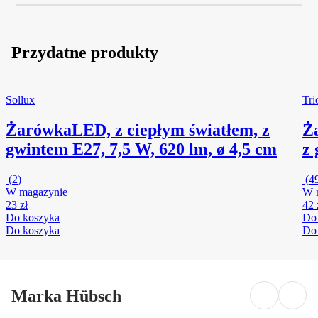
Przydatne produkty
Sollux
Tri
Żarówka
LED, z ciepłym światłem, z
Ż
gwintem E27, 7,5 W, 620 lm, ø 4,5 cm
z 
(
2
)
(
4
W magazynie
W 
23 zł
42 
Do koszyka
Do
Do koszyka
Do
Marka Hübsch