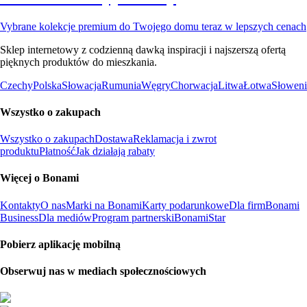
Vybrane kolekcje premium do Twojego domu teraz w lepszych cenach
Sklep internetowy z codzienną dawką inspiracji i najszerszą ofertą
pięknych produktów do mieszkania.
Czechy
Polska
Słowacja
Rumunia
Węgry
Chorwacja
Litwa
Łotwa
Słoweni
Wszystko o zakupach
Wszystko o zakupach
Dostawa
Reklamacja i zwrot
produktu
Płatność
Jak działają rabaty
Więcej o Bonami
Kontakty
O nas
Marki na Bonami
Karty podarunkowe
Dla firm
Bonami
Business
Dla mediów
Program partnerski
BonamiStar
Pobierz aplikację mobilną
Obserwuj nas w mediach społecznościowych