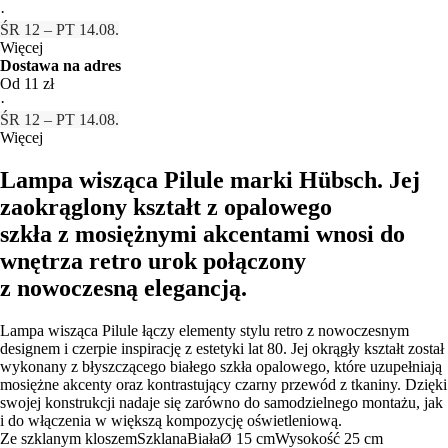
·
ŚR 12 – PT 14.08.
Więcej
Dostawa na adres
Od 11 zł
·
ŚR 12 – PT 14.08.
Więcej
Lampa wisząca Pilule marki Hübsch. Jej
zaokrąglony kształt z opalowego
szkła z mosiężnymi akcentami wnosi do
wnętrza retro urok połączony
z nowoczesną elegancją.
Lampa wisząca Pilule łączy elementy stylu retro z nowoczesnym
designem i czerpie inspirację z estetyki lat 80. Jej okrągły kształt został
wykonany z błyszczącego białego szkła opalowego, które uzupełniają
mosiężne akcenty oraz kontrastujący czarny przewód z tkaniny. Dzięki
swojej konstrukcji nadaje się zarówno do samodzielnego montażu, jak
i do włączenia w większą kompozycję oświetleniową.
Ze szklanym kloszem
Szklana
Biała
Ø 15 cm
Wysokość 25 cm