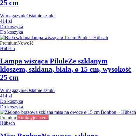
25 cm
W magazynie
Ostatnie sztuki
414 zł
Do koszyka
Do koszyka
Premium
Nowość
Hübsch
Lampa wisząca Pilule
Ze szklanym
kloszem, szklana, biała, ø 15 cm, wysokość
25 cm
W magazynie
Ostatnie sztuki
414 zł
Do koszyka
Do koszyka
Premium
Atrakcyjna cena
Hübsch