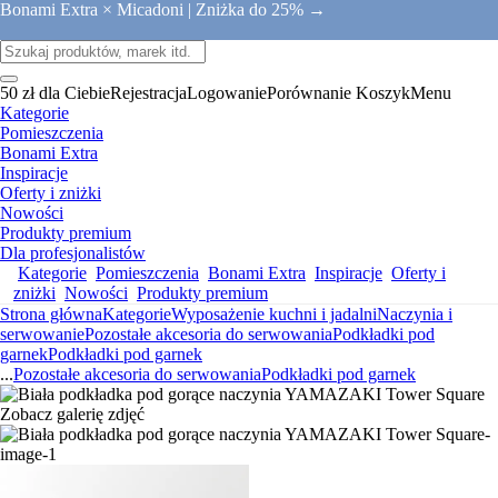
Bonami Extra × Micadoni |
Zniżka do 25% →
50 zł dla Ciebie
Rejestracja
Logowanie
Porównanie
Koszyk
Menu
Kategorie
Pomieszczenia
Bonami Extra
Inspiracje
Oferty i zniżki
Nowości
Produkty premium
Dla profesjonalistów
Kategorie
Pomieszczenia
Bonami Extra
Inspiracje
Oferty i
zniżki
Nowości
Produkty premium
Strona główna
Kategorie
Wyposażenie kuchni i jadalni
Naczynia i
serwowanie
Pozostałe akcesoria do serwowania
Podkładki pod
garnek
Podkładki pod garnek
...
Pozostałe akcesoria do serwowania
Podkładki pod garnek
Zobacz galerię zdjęć