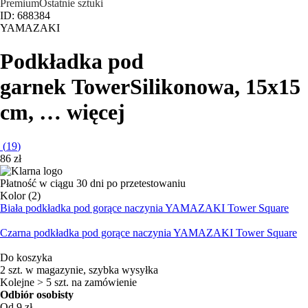
Premium
Ostatnie sztuki
ID: 688384
YAMAZAKI
Podkładka pod
garnek Tower
Silikonowa, 15x15
cm
, …
więcej
(
19
)
86 zł
Płatność w ciągu 30 dni po przetestowaniu
Kolor (2)
Biała podkładka pod gorące naczynia YAMAZAKI Tower Square
Czarna podkładka pod gorące naczynia YAMAZAKI Tower Square
Do koszyka
2 szt. w magazynie, szybka wysyłka
Kolejne > 5 szt. na zamówienie
Odbiór osobisty
Od 9 zł