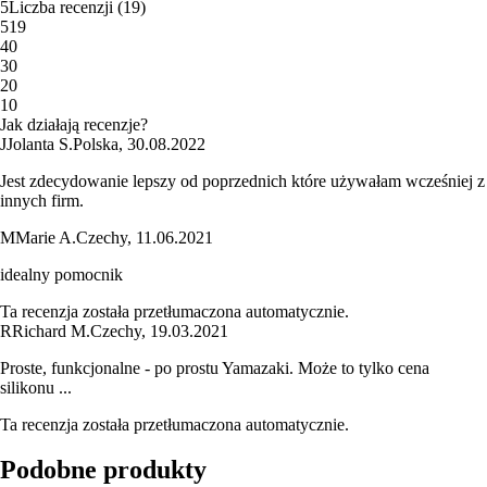
5
Liczba recenzji
(
19
)
5
19
4
0
3
0
2
0
1
0
Jak działają recenzje?
J
Jolanta S.
Polska
,
30.08.2022
Jest zdecydowanie lepszy od poprzednich które używałam wcześniej z
innych firm.
M
Marie A.
Czechy
,
11.06.2021
idealny pomocnik
Ta recenzja została przetłumaczona automatycznie.
R
Richard M.
Czechy
,
19.03.2021
Proste, funkcjonalne - po prostu Yamazaki. Może to tylko cena
silikonu ...
Ta recenzja została przetłumaczona automatycznie.
Podobne produkty