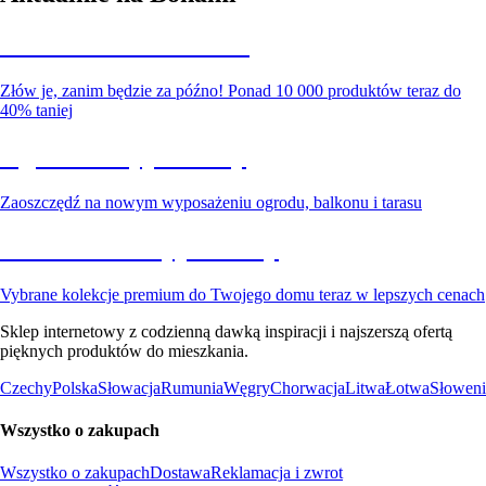
Summer Sale do -40%
Złów je, zanim będzie za późno! Ponad 10 000 produktów teraz do
40% taniej
Ogród na wyprzedaży
Zaoszczędź na nowym wyposażeniu ogrodu, balkonu i tarasu
Premium na wyprzedaży
Vybrane kolekcje premium do Twojego domu teraz w lepszych cenach
Sklep internetowy z codzienną dawką inspiracji i najszerszą ofertą
pięknych produktów do mieszkania.
Czechy
Polska
Słowacja
Rumunia
Węgry
Chorwacja
Litwa
Łotwa
Słoweni
Wszystko o zakupach
Wszystko o zakupach
Dostawa
Reklamacja i zwrot