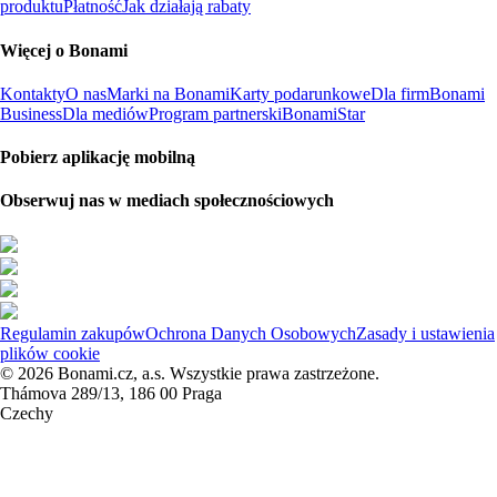
produktu
Płatność
Jak działają rabaty
Więcej o Bonami
Kontakty
O nas
Marki na Bonami
Karty podarunkowe
Dla firm
Bonami
Business
Dla mediów
Program partnerski
BonamiStar
Pobierz aplikację mobilną
Obserwuj nas w mediach społecznościowych
Regulamin zakupów
Ochrona Danych Osobowych
Zasady i ustawienia
plików cookie
© 2026 Bonami.cz, a.s. Wszystkie prawa zastrzeżone.
Thámova 289/13, 186 00 Praga
Czechy