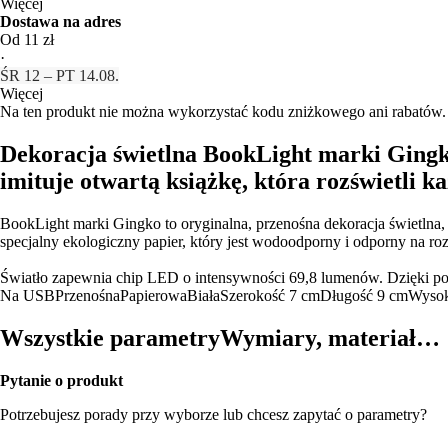
Więcej
Dostawa na adres
Od 11 zł
·
ŚR 12 – PT 14.08.
Więcej
Na ten produkt nie można wykorzystać kodu zniżkowego ani rabatów.
Dekoracja świetlna BookLight marki Gingk
imituje otwartą książkę, która rozświetli k
BookLight marki Gingko to oryginalna, przenośna dekoracja świetln
specjalny ekologiczny papier, który jest wodoodporny i odporny na ro
Światło zapewnia chip LED o intensywności 69,8 lumenów. Dzięki por
Na USB
Przenośna
Papierowa
Biała
Szerokość 7 cm
Długość 9 cm
Wysok
Wszystkie parametry
Wymiary, materiał…
Pytanie o produkt
Potrzebujesz porady przy wyborze lub chcesz zapytać o parametry?