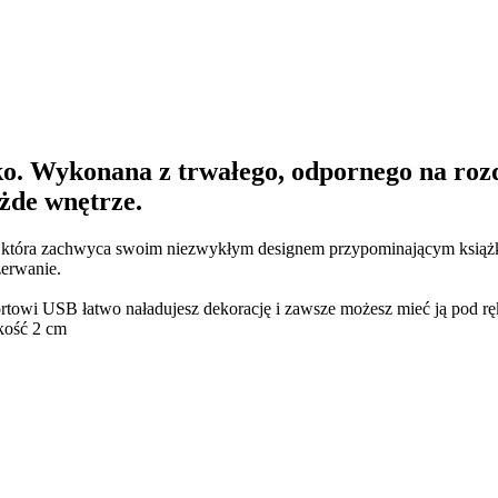
o. Wykonana z trwałego, odpornego na rozd
ażde wnętrze.
a, która zachwyca swoim niezwykłym designem przypominającym książ
zerwanie.
towi USB łatwo naładujesz dekorację i zawsze możesz mieć ją pod rę
ość 2 cm