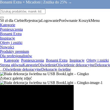
Bonami Extra × Micadoni |
Zniżka do 25% →
50 zł dla Ciebie
Rejestracja
Logowanie
Porównanie
Koszyk
Menu
Kategorie
Pomieszczenia
Bonami Extra
Inspiracje
Oferty i zniżki
Nowości
Produkty premium
Dla profesjonalistów
Kategorie
Pomieszczenia
Bonami Extra
Inspiracje
Oferty i zniżki
Strona główna
Kategorie
Oświetlenie
Oświetlenie dekoracyjne
Dekoracje
...
Oświetlenie dekoracyjne
Dekoracje świetlne
Zobacz galerię zdjęć