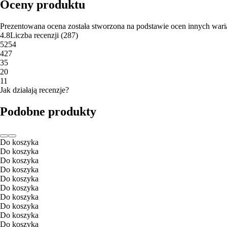
Oceny produktu
Prezentowana ocena została stworzona na podstawie ocen innych wari
4.8
Liczba recenzji
(
287
)
5
254
4
27
3
5
2
0
1
1
Jak działają recenzje?
Podobne produkty
Do koszyka
Do koszyka
Do koszyka
Do koszyka
Do koszyka
Do koszyka
Do koszyka
Do koszyka
Do koszyka
Do koszyka