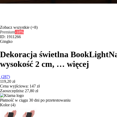
Zobacz wszystkie
(+8)
Premium
-18%
ID: 1911266
Gingko
Dekoracja świetlna BookLight
Na
wysokość 2 cm
, …
więcej
(
287
)
119,20 zł
Cena wyjściowa:
147 zł
Zaoszczędzisz 27,80 zł
Płatność w ciągu 30 dni po przetestowaniu
Kolor (4)