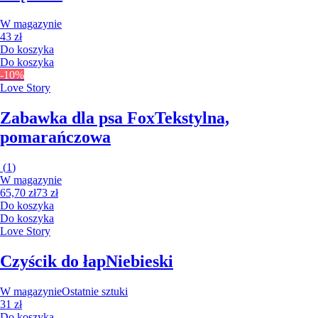
W magazynie
43 zł
Do koszyka
Do koszyka
-10%
Love Story
Zabawka dla psa Fox
Tekstylna,
pomarańczowa
(
1
)
W magazynie
65,70 zł
73 zł
Do koszyka
Do koszyka
Love Story
Czyścik do łap
Niebieski
W magazynie
Ostatnie sztuki
31 zł
Do koszyka