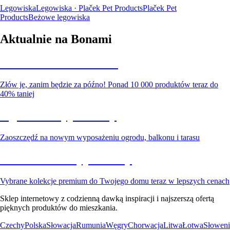
Legowiska
Legowiska · Plaček Pet Products
Plaček Pet
Products
Beżowe legowiska
Aktualnie na Bonami
Summer Sale do -40%
Złów je, zanim będzie za późno! Ponad 10 000 produktów teraz do
40% taniej
Ogród na wyprzedaży
Zaoszczędź na nowym wyposażeniu ogrodu, balkonu i tarasu
Premium na wyprzedaży
Vybrane kolekcje premium do Twojego domu teraz w lepszych cenach
Sklep internetowy z codzienną dawką inspiracji i najszerszą ofertą
pięknych produktów do mieszkania.
Czechy
Polska
Słowacja
Rumunia
Węgry
Chorwacja
Litwa
Łotwa
Słoweni