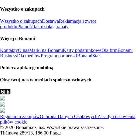
Wszystko o zakupach
Wszystko o zakupach
Dostawa
Reklamacja i zwrot
produktu
Płatność
Jak działają rabaty
Więcej o Bonami
Kontakty
O nas
Marki na Bonami
Karty podarunkowe
Dla firm
Bonami
Business
Dla mediów
Program partnerski
BonamiStar
Pobierz aplikację mobilną
Obserwuj nas w mediach społecznościowych
Regulamin zakupów
Ochrona Danych Osobowych
Zasady i ustawienia
plików cookie
© 2026 Bonami.cz, a.s. Wszystkie prawa zastrzeżone.
Thámova 289/13, 186 00 Praga