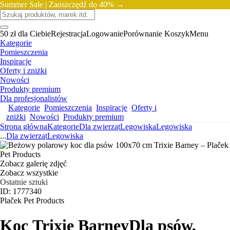
Summer Sale |
Zaoszczędź do 40% →
50 zł dla Ciebie
Rejestracja
Logowanie
Porównanie
Koszyk
Menu
Kategorie
Pomieszczenia
Inspiracje
Oferty i zniżki
Nowości
Produkty premium
Dla profesjonalistów
Kategorie
Pomieszczenia
Inspiracje
Oferty i
zniżki
Nowości
Produkty premium
Strona główna
Kategorie
Dla zwierząt
Legowiska
Legowiska
...
Dla zwierząt
Legowiska
Zobacz galerię zdjęć
Zobacz wszystkie
Ostatnie sztuki
ID: 1777340
Plaček Pet Products
Koc Trixie Barney
Dla psów,