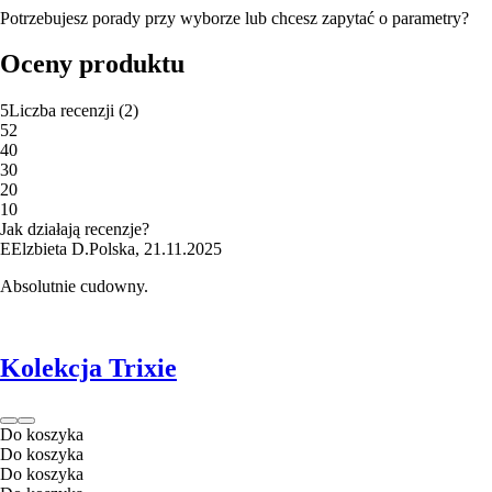
Potrzebujesz porady przy wyborze lub chcesz zapytać o parametry?
Oceny produktu
5
Liczba recenzji
(
2
)
5
2
4
0
3
0
2
0
1
0
Jak działają recenzje?
E
Elzbieta D.
Polska
,
21.11.2025
Absolutnie cudowny.
Kolekcja Trixie
Do koszyka
Do koszyka
Do koszyka