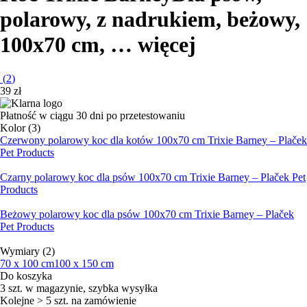
polarowy, z nadrukiem, beżowy,
100x70 cm
, …
więcej
(
2
)
39 zł
Płatność w ciągu 30 dni po przetestowaniu
Kolor (3)
Czerwony polarowy koc dla kotów 100x70 cm Trixie Barney – Plaček
Pet Products
Czarny polarowy koc dla psów 100x70 cm Trixie Barney – Plaček Pet
Products
Beżowy polarowy koc dla psów 100x70 cm Trixie Barney – Plaček
Pet Products
Wymiary (2)
70 x 100 cm
100 x 150 cm
Do koszyka
3 szt. w magazynie, szybka wysyłka
Kolejne > 5 szt. na zamówienie