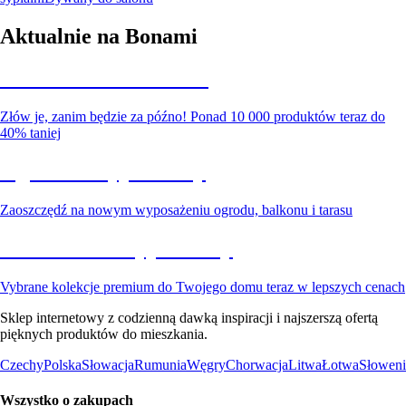
Aktualnie na Bonami
Summer Sale do -40%
Złów je, zanim będzie za późno! Ponad 10 000 produktów teraz do
40% taniej
Ogród na wyprzedaży
Zaoszczędź na nowym wyposażeniu ogrodu, balkonu i tarasu
Premium na wyprzedaży
Vybrane kolekcje premium do Twojego domu teraz w lepszych cenach
Sklep internetowy z codzienną dawką inspiracji i najszerszą ofertą
pięknych produktów do mieszkania.
Czechy
Polska
Słowacja
Rumunia
Węgry
Chorwacja
Litwa
Łotwa
Słoweni
Wszystko o zakupach