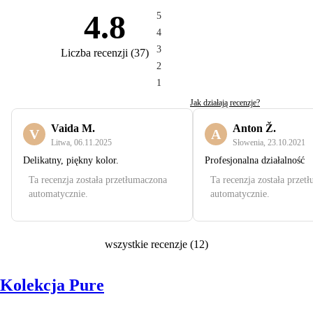
4.8
5
4
3
Liczba recenzji
(
37
)
2
1
Jak działają recenzje?
Vaida M.
Anton Ž.
V
A
Litwa
,
06.11.2025
Słowenia
,
23.10.2021
Delikatny, piękny kolor.
Profesjonalna działalność
Ta recenzja została przetłumaczona
Ta recenzja została przet
automatycznie.
automatycznie.
wszystkie recenzje
(
12
)
Kolekcja Pure