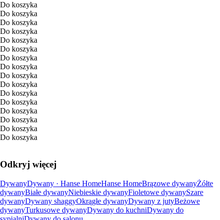
Do koszyka
Do koszyka
Do koszyka
Do koszyka
Do koszyka
Do koszyka
Do koszyka
Do koszyka
Do koszyka
Do koszyka
Do koszyka
Do koszyka
Do koszyka
Do koszyka
Do koszyka
Do koszyka
Odkryj więcej
Dywany
Dywany · Hanse Home
Hanse Home
Brązowe dywany
Żółte
dywany
Białe dywany
Niebieskie dywany
Fioletowe dywany
Szare
dywany
Dywany shaggy
Okrągłe dywany
Dywany z juty
Beżowe
dywany
Turkusowe dywany
Dywany do kuchni
Dywany do
sypialni
Dywany do salonu