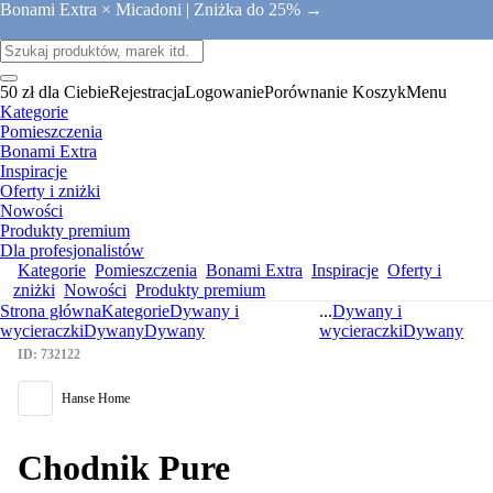
Bonami Extra × Micadoni |
Zniżka do 25% →
50 zł dla Ciebie
Rejestracja
Logowanie
Porównanie
Koszyk
Menu
Kategorie
Pomieszczenia
Bonami Extra
Inspiracje
Oferty i zniżki
Nowości
Produkty premium
Dla profesjonalistów
Kategorie
Pomieszczenia
Bonami Extra
Inspiracje
Oferty i
zniżki
Nowości
Produkty premium
Strona główna
Kategorie
Dywany i
...
Dywany i
wycieraczki
Dywany
Dywany
wycieraczki
Dywany
ID: 732122
Hanse Home
Chodnik Pure