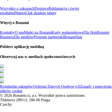
Wszystko o zakupach
Dostawa
Reklamacja i zwrot
produktu
Płatność
Jak działają rabaty
Więcej o Bonami
Kontakty
O nas
Marki na Bonami
Karty podarunkowe
Dla firm
Bonami
Business
Dla mediów
Program partnerski
BonamiStar
Pobierz aplikację mobilną
Obserwuj nas w mediach społecznościowych
Regulamin zakupów
Ochrona Danych Osobowych
Zasady i ustawienia
plików cookie
© 2026 Bonami.cz, a.s. Wszystkie prawa zastrzeżone.
Thámova 289/13, 186 00 Praga
Czechy