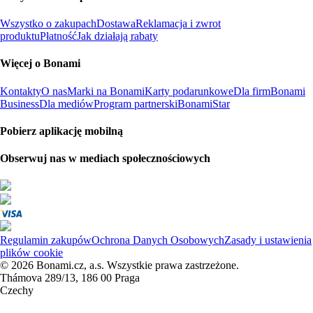
Wszystko o zakupach
Dostawa
Reklamacja i zwrot
produktu
Płatność
Jak działają rabaty
Więcej o Bonami
Kontakty
O nas
Marki na Bonami
Karty podarunkowe
Dla firm
Bonami
Business
Dla mediów
Program partnerski
BonamiStar
Pobierz aplikację mobilną
Obserwuj nas w mediach społecznościowych
Regulamin zakupów
Ochrona Danych Osobowych
Zasady i ustawienia
plików cookie
© 2026 Bonami.cz, a.s. Wszystkie prawa zastrzeżone.
Thámova 289/13, 186 00 Praga
Czechy