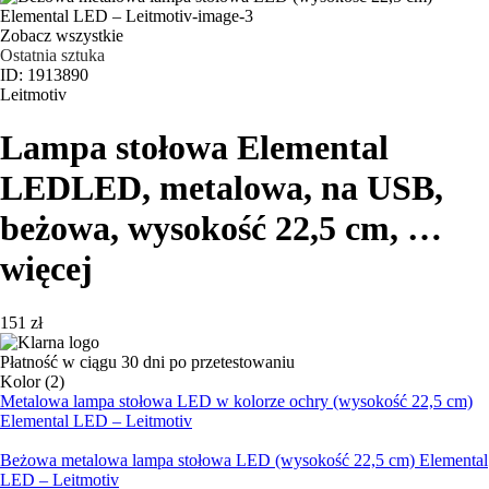
Zobacz wszystkie
Ostatnia sztuka
ID: 1913890
Leitmotiv
Lampa stołowa Elemental
LED
LED, metalowa, na USB,
beżowa, wysokość 22,5 cm
, …
więcej
151 zł
Płatność w ciągu 30 dni po przetestowaniu
Kolor (2)
Metalowa lampa stołowa LED w kolorze ochry (wysokość 22,5 cm)
Elemental LED – Leitmotiv
Beżowa metalowa lampa stołowa LED (wysokość 22,5 cm) Elemental
LED – Leitmotiv