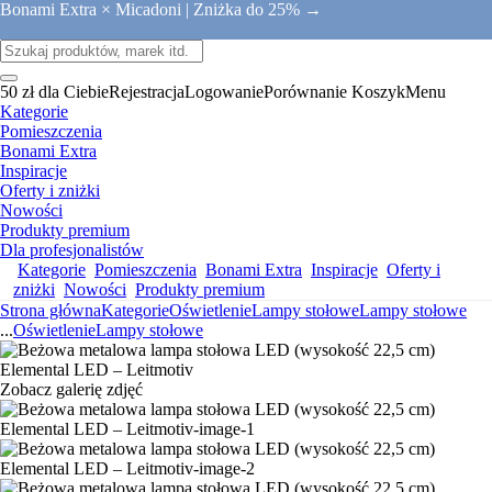
Bonami Extra × Micadoni |
Zniżka do 25% →
50 zł dla Ciebie
Rejestracja
Logowanie
Porównanie
Koszyk
Menu
Kategorie
Pomieszczenia
Bonami Extra
Inspiracje
Oferty i zniżki
Nowości
Produkty premium
Dla profesjonalistów
Kategorie
Pomieszczenia
Bonami Extra
Inspiracje
Oferty i
zniżki
Nowości
Produkty premium
Strona główna
Kategorie
Oświetlenie
Lampy stołowe
Lampy stołowe
...
Oświetlenie
Lampy stołowe
Zobacz galerię zdjęć