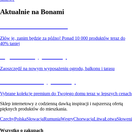
Aktualnie na Bonami
Summer Sale do -40%
Złów je, zanim będzie za późno! Ponad 10 000 produktów teraz do
40% taniej
Ogród na wyprzedaży
Zaoszczędź na nowym wyposażeniu ogrodu, balkonu i tarasu
Premium na wyprzedaży
Vybrane kolekcje premium do Twojego domu teraz w lepszych cenach
Sklep internetowy z codzienną dawką inspiracji i najszerszą ofertą
pięknych produktów do mieszkania.
Czechy
Polska
Słowacja
Rumunia
Węgry
Chorwacja
Litwa
Łotwa
Słoweni
Wszystko o zakupach