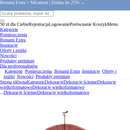
Bonami Extra × Micadoni |
Zniżka do 25% →
50 zł dla Ciebie
Rejestracja
Logowanie
Porównanie
Koszyk
Menu
Kategorie
Pomieszczenia
Bonami Extra
Inspiracje
Oferty i zniżki
Nowości
Produkty premium
Dla profesjonalistów
Kategorie
Pomieszczenia
Bonami Extra
Inspiracje
Oferty i
zniżki
Nowości
Produkty premium
Strona główna
Kategorie
Dekoracje
Dekoracje ścienne
Dekoracje
wielkoformatowe
Dekoracje wielkoformatowe
...
Dekoracje ścienne
Dekoracje wielkoformatowe