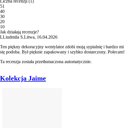
Liczba recenzji
(
1
)
5
1
4
0
3
0
2
0
1
0
Jak działają recenzje?
L
Liudmila S.
Litwa
,
16.04.2026
Ten piękny dekoracyjny wentylator zdobi moją sypialnię i bardzo mi
się podoba. Był pięknie zapakowany i szybko dostarczony. Polecam!
Ta recenzja została przetłumaczona automatycznie.
Kolekcja Jaime