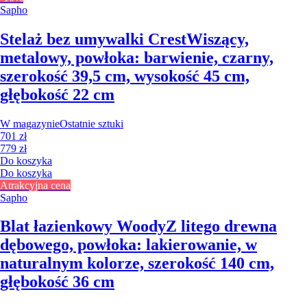
Sapho
Stelaż bez umywalki Crest
Wiszący,
metalowy, powłoka: barwienie, czarny,
szerokość 39,5 cm, wysokość 45 cm,
głębokość 22 cm
W magazynie
Ostatnie sztuki
701 zł
779 zł
Do koszyka
Do koszyka
Atrakcyjna cena
Sapho
Blat łazienkowy Woody
Z litego drewna
dębowego, powłoka: lakierowanie, w
naturalnym kolorze, szerokość 140 cm,
głębokość 36 cm