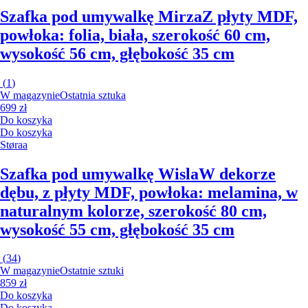
Szafka pod umywalkę Mirza
Z płyty MDF,
powłoka: folia, biała, szerokość 60 cm,
wysokość 56 cm, głębokość 35 cm
(
1
)
W magazynie
Ostatnia sztuka
699 zł
Do koszyka
Do koszyka
Støraa
Szafka pod umywalkę Wisla
W dekorze
dębu, z płyty MDF, powłoka: melamina, w
naturalnym kolorze, szerokość 80 cm,
wysokość 55 cm, głębokość 35 cm
(
34
)
W magazynie
Ostatnie sztuki
859 zł
Do koszyka
Do koszyka