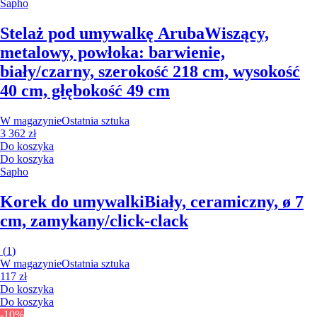
Sapho
Stelaż pod umywalkę Aruba
Wiszący,
metalowy, powłoka: barwienie,
biały/czarny, szerokość 218 cm, wysokość
40 cm, głębokość 49 cm
W magazynie
Ostatnia sztuka
3 362 zł
Do koszyka
Do koszyka
Sapho
Korek do umywalki
Biały, ceramiczny, ø 7
cm, zamykany/click-clack
(
1
)
W magazynie
Ostatnia sztuka
117 zł
Do koszyka
Do koszyka
-10%