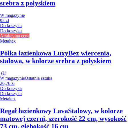
srebra z połyskiem
W magazynie
92 zł
Do koszyka
Do koszyka
Atrakcyjna cena
Metaltex
Półka łazienkowa Luxy
Bez wiercenia,
stalowa, w kolorze srebra z połyskiem
(
1
)
W magazynie
Ostatnia sztuka
26,76 zł
Do koszyka
Do koszyka
Metaltex
Regał łazienkowy Lava
Stalowy, w kolorze
matowej czerni, szerokość 22 cm, wysokość
73 cm, głębokość 16 cm