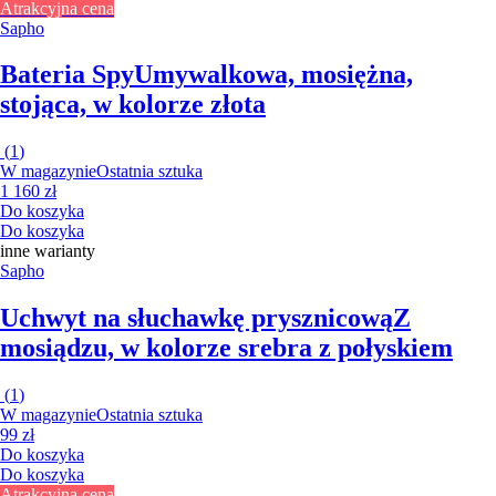
Atrakcyjna cena
Sapho
Bateria Spy
Umywalkowa, mosiężna,
stojąca, w kolorze złota
(
1
)
W magazynie
Ostatnia sztuka
1 160 zł
Do koszyka
Do koszyka
inne warianty
Sapho
Uchwyt na słuchawkę prysznicową
Z
mosiądzu, w kolorze srebra z połyskiem
(
1
)
W magazynie
Ostatnia sztuka
99 zł
Do koszyka
Do koszyka
Atrakcyjna cena