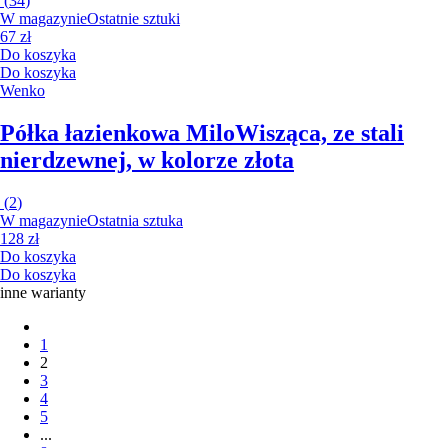
(
34
)
W magazynie
Ostatnie sztuki
67 zł
Do koszyka
Do koszyka
Wenko
Półka łazienkowa Milo
Wisząca, ze stali
nierdzewnej, w kolorze złota
(
2
)
W magazynie
Ostatnia sztuka
128 zł
Do koszyka
Do koszyka
inne warianty
1
2
3
4
5
...