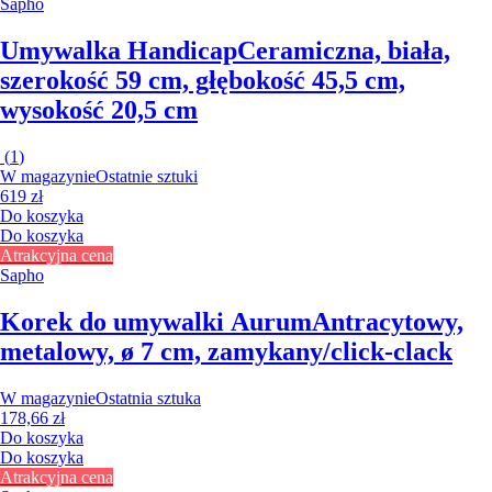
Sapho
Umywalka Handicap
Ceramiczna, biała,
szerokość 59 cm, głębokość 45,5 cm,
wysokość 20,5 cm
(
1
)
W magazynie
Ostatnie sztuki
619 zł
Do koszyka
Do koszyka
Atrakcyjna cena
Sapho
Korek do umywalki Aurum
Antracytowy,
metalowy, ø 7 cm, zamykany/click-clack
W magazynie
Ostatnia sztuka
178,66 zł
Do koszyka
Do koszyka
Atrakcyjna cena