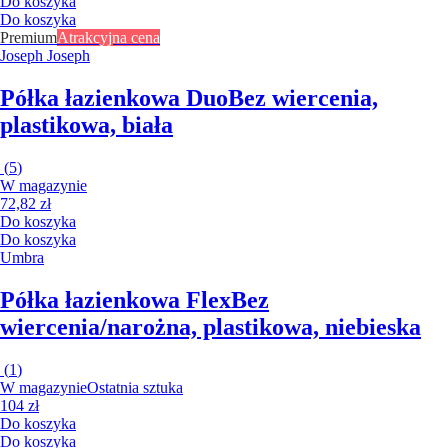
Do koszyka
Do koszyka
Premium
Atrakcyjna cena
Joseph Joseph
Półka łazienkowa Duo
Bez wiercenia,
plastikowa, biała
(
5
)
W magazynie
72,82 zł
Do koszyka
Do koszyka
Umbra
Półka łazienkowa Flex
Bez
wiercenia/narożna, plastikowa, niebieska
(
1
)
W magazynie
Ostatnia sztuka
104 zł
Do koszyka
Do koszyka