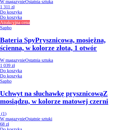
W magazynie
Ostatnia sztuka
1 311 zł
Do koszyka
Do koszyka
Atrakcyjna cena
Sapho
Bateria Spy
Prysznicowa, mosiężna,
ścienna, w kolorze złota, 1 otwór
W magazynie
Ostatnia sztuka
1 039 zł
Do koszyka
Do koszyka
Sapho
Uchwyt na słuchawkę prysznicową
Z
mosiądzu, w kolorze matowej czerni
(
1
)
W magazynie
Ostatnie sztuki
68 zł
Do koszyka