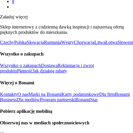
8
Załaduj więcej
Sklep internetowy z codzienną dawką inspiracji i najszerszą ofertą
pięknych produktów do mieszkania.
Czechy
Polska
Słowacja
Rumunia
Węgry
Chorwacja
Litwa
Łotwa
Słoweni
Wszystko o zakupach
Wszystko o zakupach
Dostawa
Reklamacja i zwrot
produktu
Płatność
Jak działają rabaty
Więcej o Bonami
Kontakty
O nas
Marki na Bonami
Karty podarunkowe
Dla firm
Bonami
Business
Dla mediów
Program partnerski
BonamiStar
Pobierz aplikację mobilną
Obserwuj nas w mediach społecznościowych