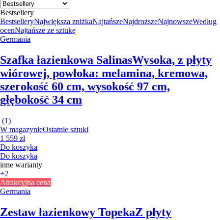
Bestsellery
Bestsellery
Największa zniżka
Najtańsze
Najdroższe
Najnowsze
Według
ocen
Najtańsze ze sztukę
Germania
Szafka łazienkowa Salinas
Wysoka, z płyty
wiórowej, powłoka: melamina, kremowa,
szerokość 60 cm, wysokość 97 cm,
głębokość 34 cm
(
1
)
W magazynie
Ostatnie sztuki
1 559 zł
Do koszyka
Do koszyka
inne warianty
+2
Atrakcyjna cena
Germania
Zestaw łazienkowy Topeka
Z płyty