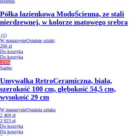
Blomus
Półka łazienkowa Modo
Ścienna, ze stali
nierdzewnej, w kolorze matowego srebra
(
1
)
W magazynie
Ostatnie sztuki
260 zł
Do koszyka
Do koszyka
-15%
Sapho
Umywalka Retro
Ceramiczna, biała,
szerokość 100 cm, głębokość 54,5 cm,
wysokość 29 cm
W magazynie
Ostatnia sztuka
2 469 zł
2 923 zł
Do koszyka
Do koszyka