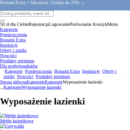
Bonami Extra × Micadoni |
Zniżka do 25% →
50 zł dla Ciebie
Rejestracja
Logowanie
Porównanie
Koszyk
Menu
Kategorie
Pomieszczenia
Bonami Extra
Inspiracje
Oferty i zniżki
Nowości
Produkty premium
Dla profesjonalistów
Kategorie
Pomieszczenia
Bonami Extra
Inspiracje
Oferty i
zniżki
Nowości
Produkty premium
Strona główna
Kategorie
Kategorie
Wyposażenie łazienki
...
Kategorie
Wyposażenie łazienki
Wyposażenie łazienki
Meble łazienkowe