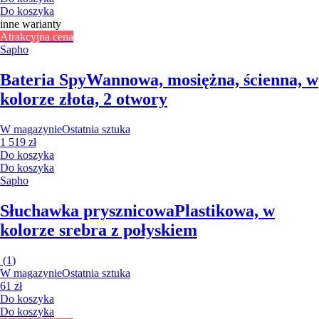
Do koszyka
inne warianty
Atrakcyjna cena
Sapho
Bateria Spy
Wannowa, mosiężna, ścienna, w
kolorze złota, 2 otwory
W magazynie
Ostatnia sztuka
1 519 zł
Do koszyka
Do koszyka
Sapho
Słuchawka prysznicowa
Plastikowa, w
kolorze srebra z połyskiem
(
1
)
W magazynie
Ostatnia sztuka
61 zł
Do koszyka
Do koszyka