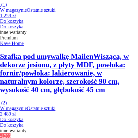
(
1
)
W magazynie
Ostatnie sztuki
1 259 zł
Do koszyka
Do koszyka
inne warianty
Premium
Kave Home
Szafka pod umywalkę Mailen
Wisząca, w
dekorze jesionu, z płyty MDF, powłoka:
fornir/powłoka: lakierowanie, w
naturalnym kolorze, szerokość 90 cm,
wysokość 40 cm, głębokość 45 cm
(
2
)
W magazynie
Ostatnie sztuki
2 489 zł
Do koszyka
Do koszyka
inne warianty
-13%