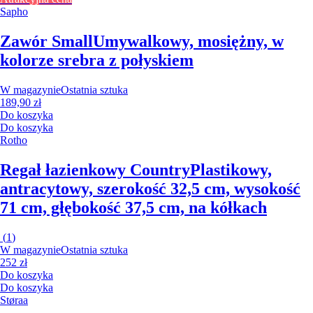
Sapho
Zawór Small
Umywalkowy, mosiężny, w
kolorze srebra z połyskiem
W magazynie
Ostatnia sztuka
189,90 zł
Do koszyka
Do koszyka
Rotho
Regał łazienkowy Country
Plastikowy,
antracytowy, szerokość 32,5 cm, wysokość
71 cm, głębokość 37,5 cm, na kółkach
(
1
)
W magazynie
Ostatnia sztuka
252 zł
Do koszyka
Do koszyka
Støraa