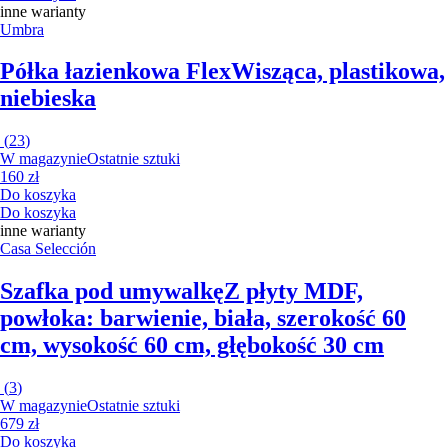
inne warianty
Umbra
Półka łazienkowa Flex
Wisząca, plastikowa,
niebieska
(
23
)
W magazynie
Ostatnie sztuki
160 zł
Do koszyka
Do koszyka
inne warianty
Casa Selección
Szafka pod umywalkę
Z płyty MDF,
powłoka: barwienie, biała, szerokość 60
cm, wysokość 60 cm, głębokość 30 cm
(
3
)
W magazynie
Ostatnie sztuki
679 zł
Do koszyka