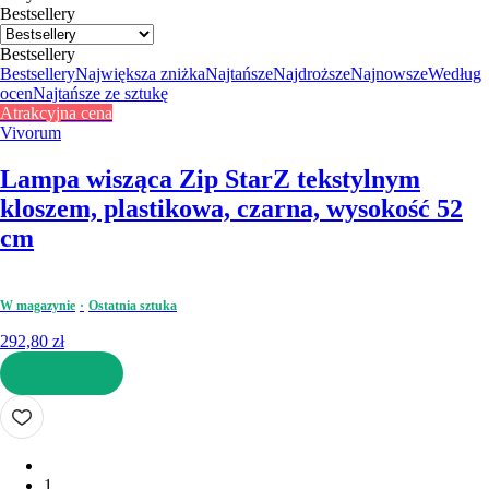
Bestsellery
Bestsellery
Bestsellery
Największa zniżka
Najtańsze
Najdroższe
Najnowsze
Według
ocen
Najtańsze ze sztukę
Atrakcyjna cena
Vivorum
Lampa wisząca Zip Star
Z tekstylnym
kloszem, plastikowa, czarna, wysokość 52
cm
W magazynie
Ostatnia sztuka
292,80 zł
DO KOSZYKA
1