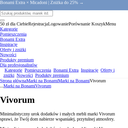
Bonami Extra × Micadoni |
Zniżka do 25% →
50 zł dla Ciebie
Rejestracja
Logowanie
Porównanie
Koszyk
Menu
Kategorie
Pomieszczenia
Bonami Extra
Inspiracje
Oferty i zniżki
Nowości
Produkty premium
Dla profesjonalistów
Kategorie
Pomieszczenia
Bonami Extra
Inspiracje
Oferty i
zniżki
Nowości
Produkty premium
Strona główna
Marki na Bonami
Marki na Bonami
Vivorum
...
Marki na Bonami
Vivorum
Vivorum
Minimalistyczny urok dodatków i małych mebli marki Vivorum
sprawi, że Twój dom nabierze wspaniałej, przytulnej atmosfery.