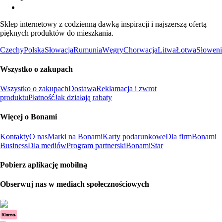
Sklep internetowy z codzienną dawką inspiracji i najszerszą ofertą
pięknych produktów do mieszkania.
Czechy
Polska
Słowacja
Rumunia
Węgry
Chorwacja
Litwa
Łotwa
Słoweni
Wszystko o zakupach
Wszystko o zakupach
Dostawa
Reklamacja i zwrot
produktu
Płatność
Jak działają rabaty
Więcej o Bonami
Kontakty
O nas
Marki na Bonami
Karty podarunkowe
Dla firm
Bonami
Business
Dla mediów
Program partnerski
BonamiStar
Pobierz aplikację mobilną
Obserwuj nas w mediach społecznościowych