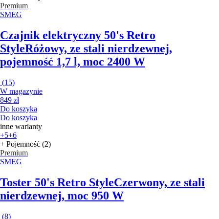
Premium
SMEG
Czajnik elektryczny 50's Retro
Style
Różowy, ze stali nierdzewnej,
pojemność 1,7 l, moc 2400 W
(
15
)
W magazynie
849 zł
Do koszyka
Do koszyka
inne warianty
+5
+6
+ Pojemność (2)
Premium
SMEG
Toster 50's Retro Style
Czerwony, ze stali
nierdzewnej, moc 950 W
(
8
)