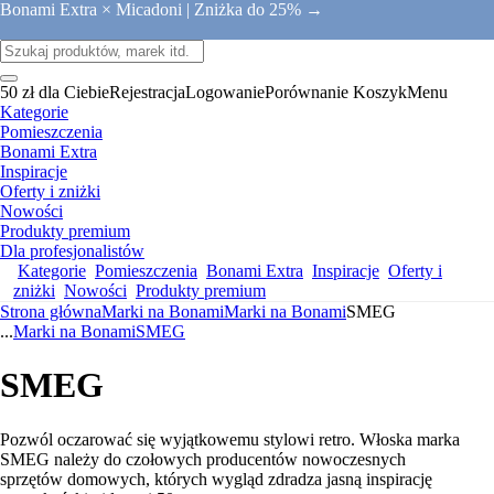
Bonami Extra × Micadoni |
Zniżka do 25% →
50 zł dla Ciebie
Rejestracja
Logowanie
Porównanie
Koszyk
Menu
Kategorie
Pomieszczenia
Bonami Extra
Inspiracje
Oferty i zniżki
Nowości
Produkty premium
Dla profesjonalistów
Kategorie
Pomieszczenia
Bonami Extra
Inspiracje
Oferty i
zniżki
Nowości
Produkty premium
Strona główna
Marki na Bonami
Marki na Bonami
SMEG
...
Marki na Bonami
SMEG
SMEG
Pozwól oczarować się wyjątkowemu stylowi retro. Włoska marka
SMEG należy do czołowych producentów nowoczesnych
sprzętów domowych, których wygląd zdradza jasną inspirację