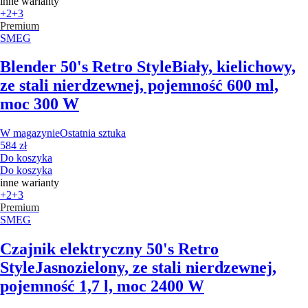
inne warianty
+2
+3
Premium
SMEG
Blender 50's Retro Style
Biały, kielichowy,
ze stali nierdzewnej, pojemność 600 ml,
moc 300 W
W magazynie
Ostatnia sztuka
584 zł
Do koszyka
Do koszyka
inne warianty
+2
+3
Premium
SMEG
Czajnik elektryczny 50's Retro
Style
Jasnozielony, ze stali nierdzewnej,
pojemność 1,7 l, moc 2400 W