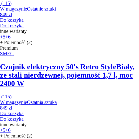
(
115
)
W magazynie
Ostatnie sztuki
849 zł
Do koszyka
Do koszyka
inne warianty
+5
+6
+ Pojemność (2)
Premium
SMEG
Czajnik elektryczny 50's Retro Style
Biały,
ze stali nierdzewnej, pojemność 1,7 l, moc
2400 W
(
115
)
W magazynie
Ostatnia sztuka
849 zł
Do koszyka
Do koszyka
inne warianty
+5
+6
+ Pojemność (2)