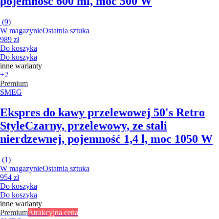
pojemność 600 ml, moc 500 W
(
9
)
W magazynie
Ostatnia sztuka
989 zł
Do koszyka
Do koszyka
inne warianty
+2
Premium
SMEG
Ekspres do kawy przelewowej 50's Retro
Style
Czarny, przelewowy, ze stali
nierdzewnej, pojemność 1,4 l, moc 1050 W
(
1
)
W magazynie
Ostatnia sztuka
954 zł
Do koszyka
Do koszyka
inne warianty
Premium
Atrakcyjna cena