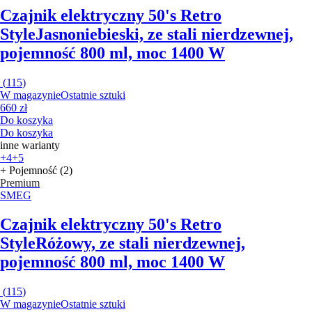
Czajnik elektryczny 50's Retro
Style
Jasnoniebieski, ze stali nierdzewnej,
pojemność 800 ml, moc 1400 W
(
115
)
W magazynie
Ostatnie sztuki
660 zł
Do koszyka
Do koszyka
inne warianty
+4
+5
+ Pojemność (2)
Premium
SMEG
Czajnik elektryczny 50's Retro
Style
Różowy, ze stali nierdzewnej,
pojemność 800 ml, moc 1400 W
(
115
)
W magazynie
Ostatnie sztuki