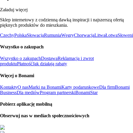
Załaduj więcej
Sklep internetowy z codzienną dawką inspiracji i najszerszą ofertą
pięknych produktów do mieszkania.
Czechy
Polska
Słowacja
Rumunia
Węgry
Chorwacja
Litwa
Łotwa
Słoweni
Wszystko o zakupach
Wszystko o zakupach
Dostawa
Reklamacja i zwrot
produktu
Płatność
Jak działają rabaty
Więcej o Bonami
Kontakty
O nas
Marki na Bonami
Karty podarunkowe
Dla firm
Bonami
Business
Dla mediów
Program partnerski
BonamiStar
Pobierz aplikację mobilną
Obserwuj nas w mediach społecznościowych