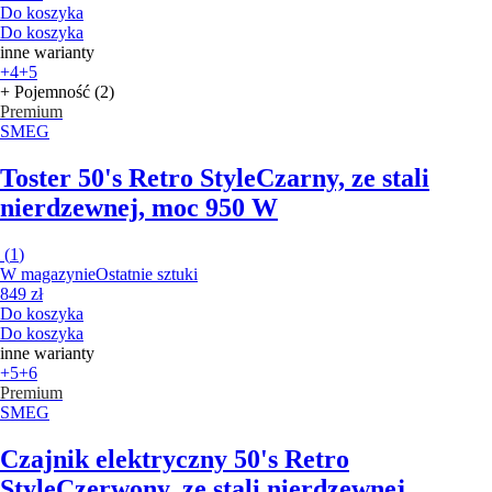
Do koszyka
Do koszyka
inne warianty
+4
+5
+ Pojemność (2)
Premium
SMEG
Toster 50's Retro Style
Czarny, ze stali
nierdzewnej, moc 950 W
(
1
)
W magazynie
Ostatnie sztuki
849 zł
Do koszyka
Do koszyka
inne warianty
+5
+6
Premium
SMEG
Czajnik elektryczny 50's Retro
Style
Czerwony, ze stali nierdzewnej,