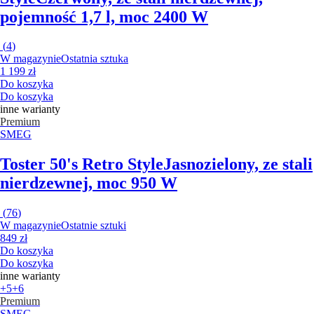
pojemność 1,7 l, moc 2400 W
(
4
)
W magazynie
Ostatnia sztuka
1 199 zł
Do koszyka
Do koszyka
inne warianty
Premium
SMEG
Toster 50's Retro Style
Jasnozielony, ze stali
nierdzewnej, moc 950 W
(
76
)
W magazynie
Ostatnie sztuki
849 zł
Do koszyka
Do koszyka
inne warianty
+5
+6
Premium
SMEG