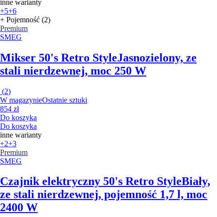
inne warianty
+5
+6
+ Pojemność (2)
Premium
SMEG
Mikser 50's Retro Style
Jasnozielony, ze
stali nierdzewnej, moc 250 W
(
2
)
W magazynie
Ostatnie sztuki
854 zł
Do koszyka
Do koszyka
inne warianty
+2
+3
Premium
SMEG
Czajnik elektryczny 50's Retro Style
Biały,
ze stali nierdzewnej, pojemność 1,7 l, moc
2400 W