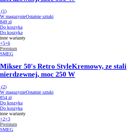
(
1
)
W magazynie
Ostatnie sztuki
849 zł
Do koszyka
Do koszyka
inne warianty
+5
+6
Premium
SMEG
Mikser 50's Retro Style
Kremowy, ze stali
nierdzewnej, moc 250 W
(
2
)
W magazynie
Ostatnie sztuki
854 zł
Do koszyka
Do koszyka
inne warianty
+2
+3
Premium
SMEG