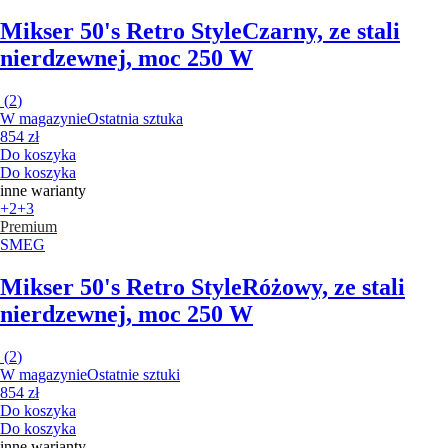
Mikser 50's Retro Style
Czarny, ze stali
nierdzewnej, moc 250 W
(
2
)
W magazynie
Ostatnia sztuka
854 zł
Do koszyka
Do koszyka
inne warianty
+2
+3
Premium
SMEG
Mikser 50's Retro Style
Różowy, ze stali
nierdzewnej, moc 250 W
(
2
)
W magazynie
Ostatnie sztuki
854 zł
Do koszyka
Do koszyka
inne warianty