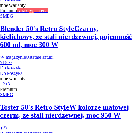
inne warianty
Premium
Atrakcyjna cena
SMEG
Blender 50's Retro Style
Czarny,
kielichowy, ze stali nierdzewnej, pojemność
600 ml, moc 300 W
W magazynie
Ostatnie sztuki
516 zł
Do koszyka
Do koszyka
inne warianty
+2
+3
Premium
SMEG
Toster 50's Retro Style
W kolorze matowej
czerni, ze stali nierdzewnej, moc 950 W
(
2
)