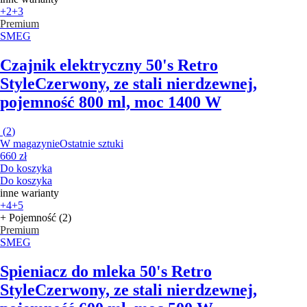
+2
+3
Premium
SMEG
Czajnik elektryczny 50's Retro
Style
Czerwony, ze stali nierdzewnej,
pojemność 800 ml, moc 1400 W
(
2
)
W magazynie
Ostatnie sztuki
660 zł
Do koszyka
Do koszyka
inne warianty
+4
+5
+ Pojemność (2)
Premium
SMEG
Spieniacz do mleka 50's Retro
Style
Czerwony, ze stali nierdzewnej,