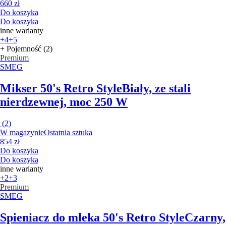
660 zł
Do koszyka
Do koszyka
inne warianty
+4
+5
+ Pojemność (2)
Premium
SMEG
Mikser 50's Retro Style
Biały, ze stali
nierdzewnej, moc 250 W
(
2
)
W magazynie
Ostatnia sztuka
854 zł
Do koszyka
Do koszyka
inne warianty
+2
+3
Premium
SMEG
Spieniacz do mleka 50's Retro Style
Czarny,