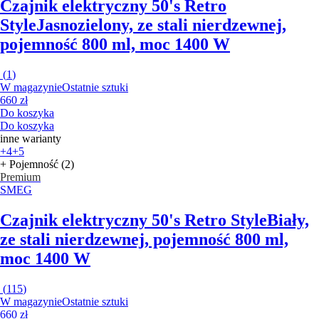
Czajnik elektryczny 50's Retro
Style
Jasnozielony, ze stali nierdzewnej,
pojemność 800 ml, moc 1400 W
(
1
)
W magazynie
Ostatnie sztuki
660 zł
Do koszyka
Do koszyka
inne warianty
+4
+5
+ Pojemność (2)
Premium
SMEG
Czajnik elektryczny 50's Retro Style
Biały,
ze stali nierdzewnej, pojemność 800 ml,
moc 1400 W
(
115
)
W magazynie
Ostatnie sztuki
660 zł