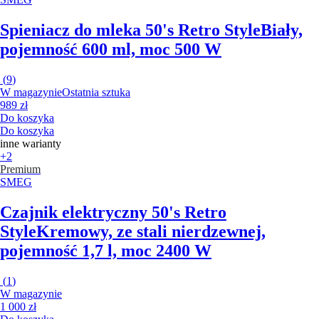
Spieniacz do mleka 50's Retro Style
Biały,
pojemność 600 ml, moc 500 W
(
9
)
W magazynie
Ostatnia sztuka
989 zł
Do koszyka
Do koszyka
inne warianty
+2
Premium
SMEG
Czajnik elektryczny 50's Retro
Style
Kremowy, ze stali nierdzewnej,
pojemność 1,7 l, moc 2400 W
(
1
)
W magazynie
1 000 zł