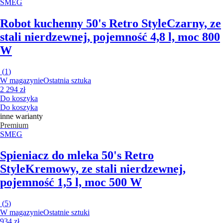
SMEG
Robot kuchenny 50's Retro Style
Czarny, ze
stali nierdzewnej, pojemność 4,8 l, moc 800
W
(
1
)
W magazynie
Ostatnia sztuka
2 294 zł
Do koszyka
Do koszyka
inne warianty
Premium
SMEG
Spieniacz do mleka 50's Retro
Style
Kremowy, ze stali nierdzewnej,
pojemność 1,5 l, moc 500 W
(
5
)
W magazynie
Ostatnie sztuki
934 zł