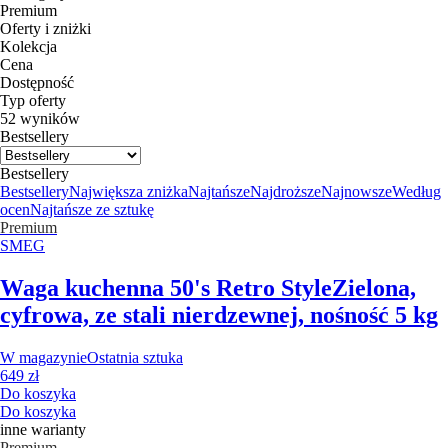
Premium
Oferty i zniżki
Kolekcja
Cena
Dostępność
Typ oferty
52 wyników
Bestsellery
Bestsellery
Bestsellery
Największa zniżka
Najtańsze
Najdroższe
Najnowsze
Według
ocen
Najtańsze ze sztukę
Premium
SMEG
Waga kuchenna 50's Retro Style
Zielona,
cyfrowa, ze stali nierdzewnej, nośność 5 kg
W magazynie
Ostatnia sztuka
649 zł
Do koszyka
Do koszyka
inne warianty
Premium