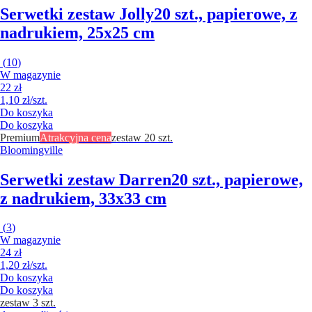
Serwetki zestaw Jolly
20 szt., papierowe, z
nadrukiem, 25x25 cm
(
10
)
W magazynie
22 zł
1,10 zł/szt.
Do koszyka
Do koszyka
Premium
Atrakcyjna cena
zestaw 20 szt.
Bloomingville
Serwetki zestaw Darren
20 szt., papierowe,
z nadrukiem, 33x33 cm
(
3
)
W magazynie
24 zł
1,20 zł/szt.
Do koszyka
Do koszyka
zestaw 3 szt.