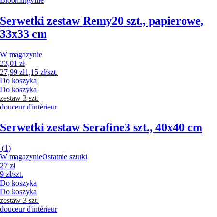
Bloomingville
Serwetki zestaw Remy
20 szt., papierowe,
33x33 cm
W magazynie
23,01 zł
27,99 zł
1,15 zł/szt.
Do koszyka
Do koszyka
zestaw 3 szt.
douceur d'intérieur
Serwetki zestaw Serafine
3 szt., 40x40 cm
(
1
)
W magazynie
Ostatnie sztuki
27 zł
9 zł/szt.
Do koszyka
Do koszyka
zestaw 3 szt.
douceur d'intérieur