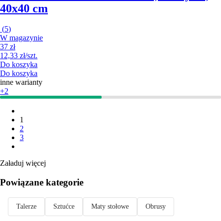
40x40 cm
(
5
)
W magazynie
37 zł
12,33 zł/szt.
Do koszyka
Do koszyka
inne warianty
+2
1
2
3
Załaduj więcej
Powiązane kategorie
Talerze
Sztućce
Maty stołowe
Obrusy