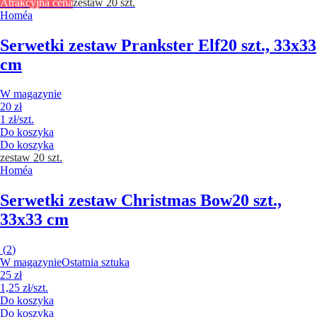
Atrakcyjna cena
zestaw 20 szt.
Homéa
Serwetki zestaw Prankster Elf
20 szt., 33x33
cm
W magazynie
20 zł
1 zł/szt.
Do koszyka
Do koszyka
zestaw 20 szt.
Homéa
Serwetki zestaw Christmas Bow
20 szt.,
33x33 cm
(
2
)
W magazynie
Ostatnia sztuka
25 zł
1,25 zł/szt.
Do koszyka
Do koszyka