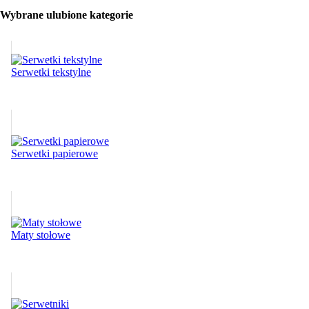
Wybrane ulubione kategorie
Serwetki tekstylne
Serwetki papierowe
Maty stołowe