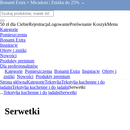
Bonami Extra × Micadoni |
Zniżka do 25% →
50 zł dla Ciebie
Rejestracja
Logowanie
Porównanie
Koszyk
Menu
Kategorie
Pomieszczenia
Bonami Extra
Inspiracje
Oferty i zniżki
Nowości
Produkty premium
Dla profesjonalistów
Kategorie
Pomieszczenia
Bonami Extra
Inspiracje
Oferty i
zniżki
Nowości
Produkty premium
Strona główna
Kategorie
Tekstylia
Tekstylia kuchenne i do
jadalni
Tekstylia kuchenne i do jadalni
Serwetki
...
Tekstylia kuchenne i do jadalni
Serwetki
Serwetki