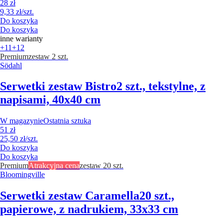
28 zł
9,33 zł/szt.
Do koszyka
Do koszyka
inne warianty
+11
+12
Premium
zestaw 2 szt.
Södahl
Serwetki zestaw Bistro
2 szt., tekstylne, z
napisami, 40x40 cm
W magazynie
Ostatnia sztuka
51 zł
25,50 zł/szt.
Do koszyka
Do koszyka
Premium
Atrakcyjna cena
zestaw 20 szt.
Bloomingville
Serwetki zestaw Caramella
20 szt.,
papierowe, z nadrukiem, 33x33 cm