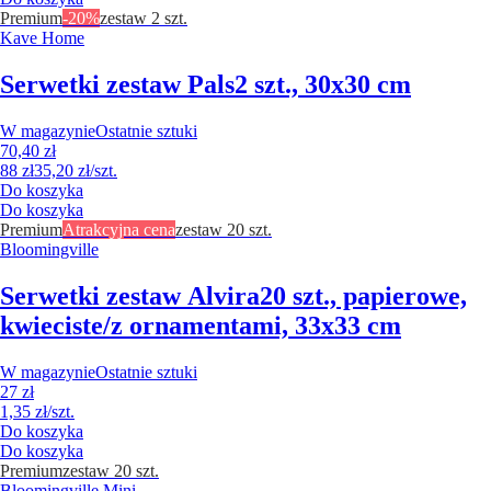
Premium
-20%
zestaw 2 szt.
Kave Home
Serwetki zestaw Pals
2 szt., 30x30 cm
W magazynie
Ostatnie sztuki
70,40 zł
88 zł
35,20 zł/szt.
Do koszyka
Do koszyka
Premium
Atrakcyjna cena
zestaw 20 szt.
Bloomingville
Serwetki zestaw Alvira
20 szt., papierowe,
kwieciste/z ornamentami, 33x33 cm
W magazynie
Ostatnie sztuki
27 zł
1,35 zł/szt.
Do koszyka
Do koszyka
Premium
zestaw 20 szt.
Bloomingville Mini