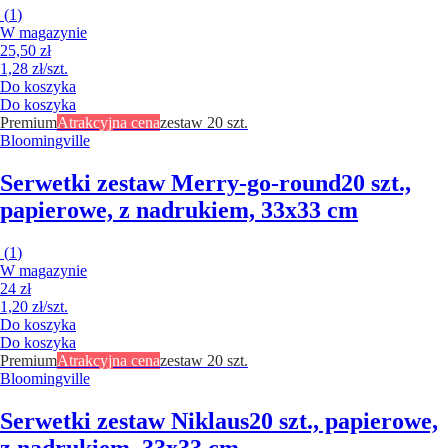
(
1
)
W magazynie
25,50 zł
1,28 zł/szt.
Do koszyka
Do koszyka
Premium
Atrakcyjna cena
zestaw 20 szt.
Bloomingville
Serwetki zestaw Merry-go-round
20 szt.,
papierowe, z nadrukiem, 33x33 cm
(
1
)
W magazynie
24 zł
1,20 zł/szt.
Do koszyka
Do koszyka
Premium
Atrakcyjna cena
zestaw 20 szt.
Bloomingville
Serwetki zestaw Niklaus
20 szt., papierowe,
z nadrukiem, 33x33 cm