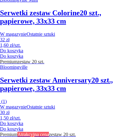
Serwetki zestaw Colorine
20 szt.,
papierowe, 33x33 cm
W magazynie
Ostatnie sztuki
32 zł
1,60 zł/szt.
Do koszyka
Do koszyka
Premium
zestaw 20 szt.
Bloomingville
Serwetki zestaw Anniversary
20 szt.,
papierowe, 33x33 cm
(
1
)
W magazynie
Ostatnie sztuki
30 zł
1,50 zł/szt.
Do koszyka
Do koszyka
Premium
Atrakcyjna cena
zestaw 20 szt.