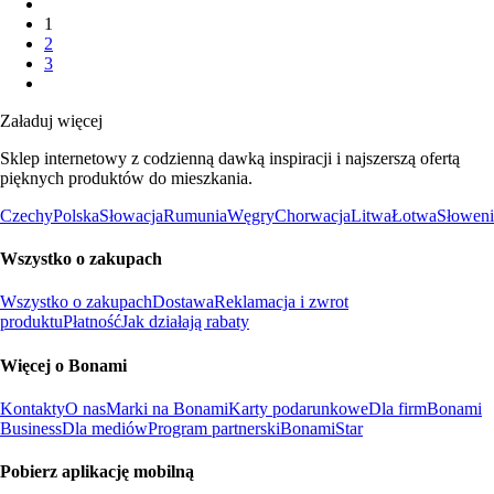
1
2
3
Załaduj więcej
Sklep internetowy z codzienną dawką inspiracji i najszerszą ofertą
pięknych produktów do mieszkania.
Czechy
Polska
Słowacja
Rumunia
Węgry
Chorwacja
Litwa
Łotwa
Słoweni
Wszystko o zakupach
Wszystko o zakupach
Dostawa
Reklamacja i zwrot
produktu
Płatność
Jak działają rabaty
Więcej o Bonami
Kontakty
O nas
Marki na Bonami
Karty podarunkowe
Dla firm
Bonami
Business
Dla mediów
Program partnerski
BonamiStar
Pobierz aplikację mobilną