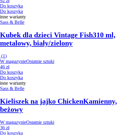
92 zł
Do koszyka
Do koszyka
inne warianty
Sass & Belle
Kubek dla dzieci Vintage Fish
310 ml,
metalowy, biały/zielony
(
1
)
W magazynie
Ostatnie sztuki
46 zł
Do koszyka
Do koszyka
inne warianty
Sass & Belle
Kieliszek na jajko Chicken
Kamienny,
beżowy
W magazynie
Ostatnie sztuki
36 zł
Do koszyka