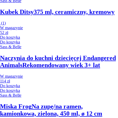
Sass & Belle
Kubek Ditsy
375 ml, ceramiczny, kremowy
(
1
)
W magazynie
52 zł
Do koszyka
Do koszyka
Sass & Belle
Naczynia do kuchni dziecięcej Endangered
Animals
Rekomendowany wiek 3+ lat
W magazynie
114 zł
Do koszyka
Do koszyka
Sass & Belle
Miska Frog
Na zupę/na ramen,
kamionkowa, zielona, 450 ml, ø 12 cm