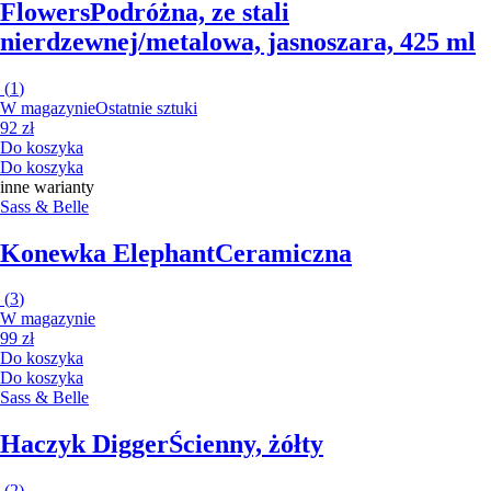
Flowers
Podróżna, ze stali
nierdzewnej/metalowa, jasnoszara, 425 ml
(
1
)
W magazynie
Ostatnie sztuki
92 zł
Do koszyka
Do koszyka
inne warianty
Sass & Belle
Konewka Elephant
Ceramiczna
(
3
)
W magazynie
99 zł
Do koszyka
Do koszyka
Sass & Belle
Haczyk Digger
Ścienny, żółty
(
2
)