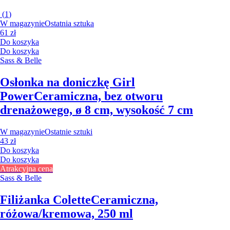
(
1
)
W magazynie
Ostatnia sztuka
61 zł
Do koszyka
Do koszyka
Sass & Belle
Osłonka na doniczkę Girl
Power
Ceramiczna, bez otworu
drenażowego, ø 8 cm, wysokość 7 cm
W magazynie
Ostatnie sztuki
43 zł
Do koszyka
Do koszyka
Atrakcyjna cena
Sass & Belle
Filiżanka Colette
Ceramiczna,
różowa/kremowa, 250 ml