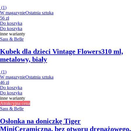
(
1
)
W magazynie
Ostatnia sztuka
56 zł
Do koszyka
Do koszyka
inne warianty
Sass & Belle
Kubek dla dzieci Vintage Flowers
310 ml,
metalowy, biały
(
1
)
W magazynie
Ostatnia sztuka
46 zł
Do koszyka
Do koszyka
inne warianty
Atrakcyjna cena
Sass & Belle
Osłonka na doniczkę Tiger
Mini
Ceramiczna, bez otworu drenażowego,