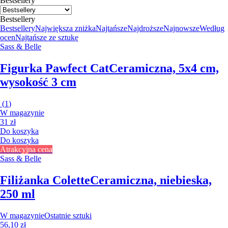
Bestsellery
Bestsellery
Bestsellery
Największa zniżka
Najtańsze
Najdroższe
Najnowsze
Według
ocen
Najtańsze ze sztukę
Sass & Belle
Figurka Pawfect Cat
Ceramiczna, 5x4 cm,
wysokość 3 cm
(
1
)
W magazynie
31 zł
Do koszyka
Do koszyka
Atrakcyjna cena
Sass & Belle
Filiżanka Colette
Ceramiczna, niebieska,
250 ml
W magazynie
Ostatnie sztuki
56,10 zł