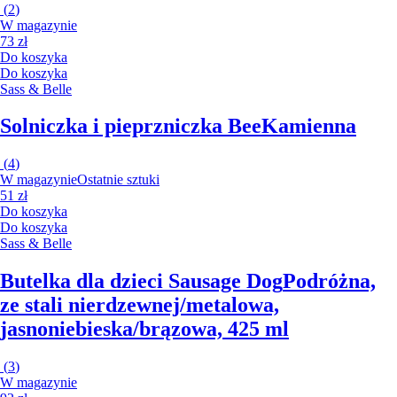
(
2
)
W magazynie
73 zł
Do koszyka
Do koszyka
Sass & Belle
Solniczka i pieprzniczka Bee
Kamienna
(
4
)
W magazynie
Ostatnie sztuki
51 zł
Do koszyka
Do koszyka
Sass & Belle
Butelka dla dzieci Sausage Dog
Podróżna,
ze stali nierdzewnej/metalowa,
jasnoniebieska/brązowa, 425 ml
(
3
)
W magazynie