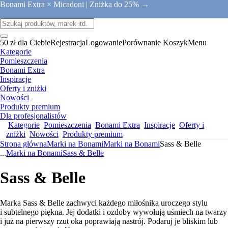
Bonami Extra × Micadoni |
Zniżka do 25% →
50 zł dla Ciebie
Rejestracja
Logowanie
Porównanie
Koszyk
Menu
Kategorie
Pomieszczenia
Bonami Extra
Inspiracje
Oferty i zniżki
Nowości
Produkty premium
Dla profesjonalistów
Kategorie
Pomieszczenia
Bonami Extra
Inspiracje
Oferty i
zniżki
Nowości
Produkty premium
Strona główna
Marki na Bonami
Marki na Bonami
Sass & Belle
...
Marki na Bonami
Sass & Belle
Sass & Belle
Marka Sass & Belle zachwyci każdego miłośnika uroczego stylu
i subtelnego piękna. Jej dodatki i ozdoby wywołują uśmiech na twarzy
i już na pierwszy rzut oka poprawiają nastrój. Podaruj je bliskim lub