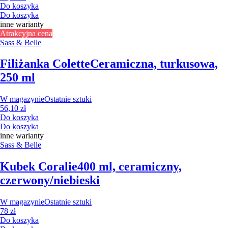
Do koszyka
Do koszyka
inne warianty
Atrakcyjna cena
Sass & Belle
Filiżanka Colette
Ceramiczna, turkusowa,
250 ml
W magazynie
Ostatnie sztuki
56,10 zł
Do koszyka
Do koszyka
inne warianty
Sass & Belle
Kubek Coralie
400 ml, ceramiczny,
czerwony/niebieski
W magazynie
Ostatnie sztuki
78 zł
Do koszyka