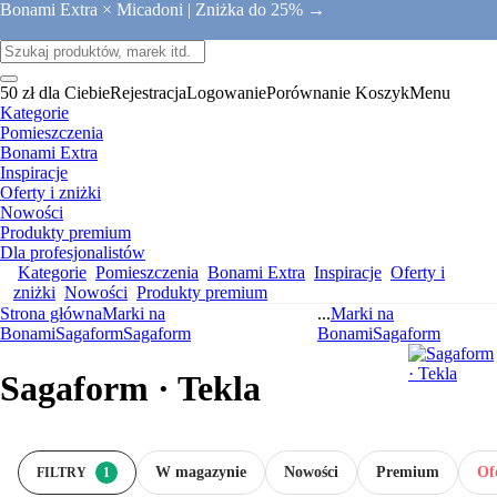
Bonami Extra × Micadoni |
Zniżka do 25% →
50 zł dla Ciebie
Rejestracja
Logowanie
Porównanie
Koszyk
Menu
Kategorie
Pomieszczenia
Bonami Extra
Inspiracje
Oferty i zniżki
Nowości
Produkty premium
Dla profesjonalistów
Kategorie
Pomieszczenia
Bonami Extra
Inspiracje
Oferty i
zniżki
Nowości
Produkty premium
Strona główna
Marki na
...
Marki na
Bonami
Sagaform
Sagaform
Bonami
Sagaform
Sagaform · Tekla
W magazynie
Nowości
Premium
Ofe
FILTRY
1