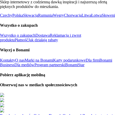
Sklep internetowy z codzienną dawką inspiracji i najszerszą ofertą
pięknych produktów do mieszkania.
Czechy
Polska
Słowacja
Rumunia
Węgry
Chorwacja
Litwa
Łotwa
Słoweni
Wszystko o zakupach
Wszystko o zakupach
Dostawa
Reklamacja i zwrot
produktu
Płatność
Jak działają rabaty
Więcej o Bonami
Kontakty
O nas
Marki na Bonami
Karty podarunkowe
Dla firm
Bonami
Business
Dla mediów
Program partnerski
BonamiStar
Pobierz aplikację mobilną
Obserwuj nas w mediach społecznościowych