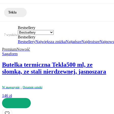
Tekla
Bestsellery
7 wyników
Bestsellery
Bestsellery
Największa zniżka
Najtańsze
Najdroższe
Najnows
Premium
Nowość
Sagaform
Butelka termiczna Tekla
500 ml, ze
słomką, ze stali nierdzewnej, jasnoszara
W magazynie
Ostatnie sztuki
146 zł
DO KOSZYKA