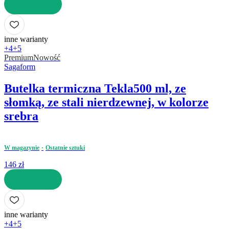
DO KOSZYKA
inne warianty
+4
+5
Premium
Nowość
Sagaform
Butelka termiczna Tekla
500 ml, ze
słomką, ze stali nierdzewnej, w kolorze
srebra
W magazynie
Ostatnie sztuki
146 zł
DO KOSZYKA
inne warianty
+4
+5