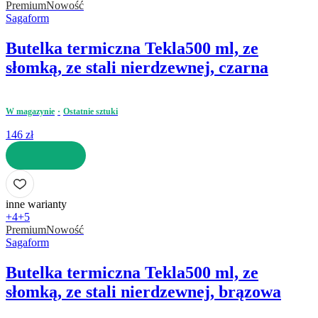
Premium
Nowość
Sagaform
Butelka termiczna Tekla
500 ml, ze
słomką, ze stali nierdzewnej, czarna
W magazynie
Ostatnie sztuki
146 zł
DO KOSZYKA
inne warianty
+4
+5
Premium
Nowość
Sagaform
Butelka termiczna Tekla
500 ml, ze
słomką, ze stali nierdzewnej, brązowa