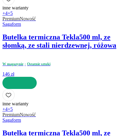
inne warianty
+4
+5
Premium
Nowość
Sagaform
Butelka termiczna Tekla
500 ml, ze
słomką, ze stali nierdzewnej, różowa
W magazynie
Ostatnie sztuki
146 zł
DO KOSZYKA
inne warianty
+4
+5
Premium
Nowość
Sagaform
Butelka termiczna Tekla
500 ml, ze