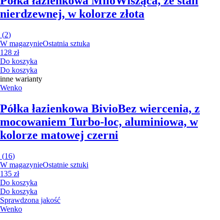
Półka łazienkowa Milo
Wisząca, ze stali
nierdzewnej, w kolorze złota
(
2
)
W magazynie
Ostatnia sztuka
128 zł
Do koszyka
Do koszyka
inne warianty
Wenko
Półka łazienkowa Bivio
Bez wiercenia, z
mocowaniem Turbo-loc, aluminiowa, w
kolorze matowej czerni
(
16
)
W magazynie
Ostatnie sztuki
135 zł
Do koszyka
Do koszyka
Sprawdzona jakość
Wenko