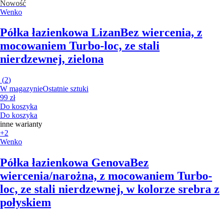
Nowość
Wenko
Półka łazienkowa Lizan
Bez wiercenia, z
mocowaniem Turbo-loc, ze stali
nierdzewnej, zielona
(
2
)
W magazynie
Ostatnie sztuki
99 zł
Do koszyka
Do koszyka
inne warianty
+2
Wenko
Półka łazienkowa Genova
Bez
wiercenia/narożna, z mocowaniem Turbo-
loc, ze stali nierdzewnej, w kolorze srebra z
połyskiem