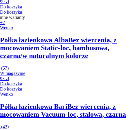
99 zł
Do koszyka
Do koszyka
inne warianty
+2
Wenko
Półka łazienkowa Alba
Bez wiercenia, z
mocowaniem Static-loc, bambusowa,
czarna/w naturalnym kolorze
(
57
)
W magazynie
93 zł
Do koszyka
Do koszyka
Wenko
Półka łazienkowa Bari
Bez wiercenia, z
mocowaniem Vacuum-loc, stalowa, czarna
(
43
)