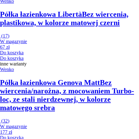
Wenko
Półka łazienkowa Libertà
Bez wiercenia,
plastikowa, w kolorze matowej czerni
(
17
)
W magazynie
67 zł
Do koszyka
Do koszyka
inne warianty
Wenko
Półka łazienkowa Genova Matt
Bez
wiercenia/narożna, z mocowaniem Turbo-
loc, ze stali nierdzewnej, w kolorze
matowego srebra
(
32
)
W magazynie
177 zł
Do koszyka