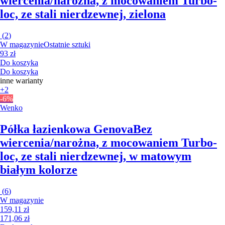
wiercenia/narożna, z mocowaniem Turbo-
loc, ze stali nierdzewnej, zielona
(
2
)
W magazynie
Ostatnie sztuki
93 zł
Do koszyka
Do koszyka
inne warianty
+2
-6%
Wenko
Półka łazienkowa Genova
Bez
wiercenia/narożna, z mocowaniem Turbo-
loc, ze stali nierdzewnej, w matowym
białym kolorze
(
6
)
W magazynie
159,11 zł
171,06 zł