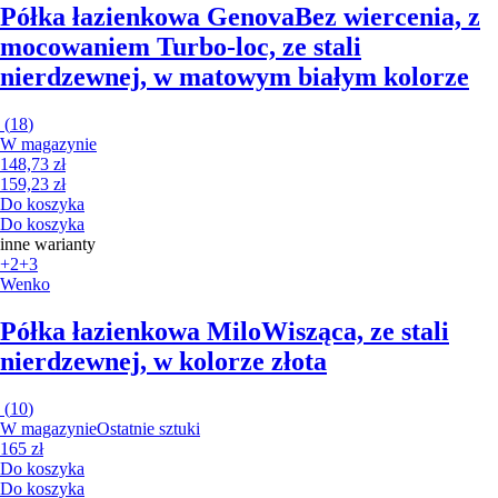
Półka łazienkowa Genova
Bez wiercenia, z
mocowaniem Turbo-loc, ze stali
nierdzewnej, w matowym białym kolorze
(
18
)
W magazynie
148,73 zł
159,23 zł
Do koszyka
Do koszyka
inne warianty
+2
+3
Wenko
Półka łazienkowa Milo
Wisząca, ze stali
nierdzewnej, w kolorze złota
(
10
)
W magazynie
Ostatnie sztuki
165 zł
Do koszyka
Do koszyka