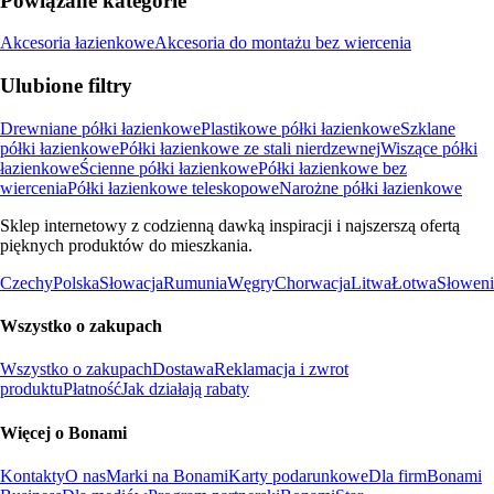
Powiązane kategorie
Akcesoria łazienkowe
Akcesoria do montażu bez wiercenia
Ulubione filtry
Drewniane półki łazienkowe
Plastikowe półki łazienkowe
Szklane
półki łazienkowe
Półki łazienkowe ze stali nierdzewnej
Wiszące półki
łazienkowe
Ścienne półki łazienkowe
Półki łazienkowe bez
wiercenia
Półki łazienkowe teleskopowe
Narożne półki łazienkowe
Sklep internetowy z codzienną dawką inspiracji i najszerszą ofertą
pięknych produktów do mieszkania.
Czechy
Polska
Słowacja
Rumunia
Węgry
Chorwacja
Litwa
Łotwa
Słoweni
Wszystko o zakupach
Wszystko o zakupach
Dostawa
Reklamacja i zwrot
produktu
Płatność
Jak działają rabaty
Więcej o Bonami
Kontakty
O nas
Marki na Bonami
Karty podarunkowe
Dla firm
Bonami