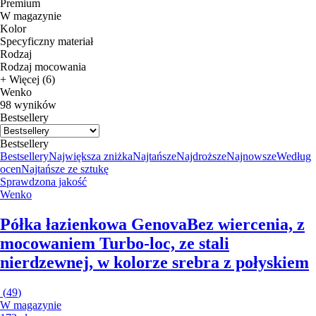
Premium
W magazynie
Kolor
Specyficzny materiał
Rodzaj
Rodzaj mocowania
+ Więcej (6)
Wenko
98 wyników
Bestsellery
Bestsellery
Bestsellery
Największa zniżka
Najtańsze
Najdroższe
Najnowsze
Według
ocen
Najtańsze ze sztukę
Sprawdzona jakość
Wenko
Półka łazienkowa Genova
Bez wiercenia, z
mocowaniem Turbo-loc, ze stali
nierdzewnej, w kolorze srebra z połyskiem
(
49
)
W magazynie