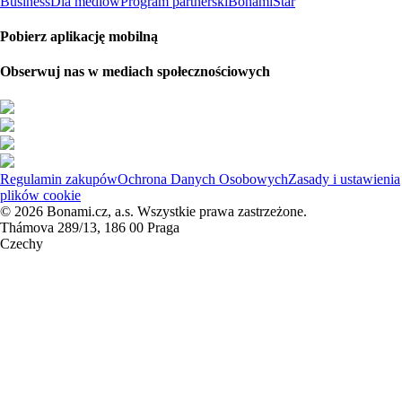
Business
Dla mediów
Program partnerski
BonamiStar
Pobierz aplikację mobilną
Obserwuj nas w mediach społecznościowych
Regulamin zakupów
Ochrona Danych Osobowych
Zasady i ustawienia
plików cookie
© 2026 Bonami.cz, a.s. Wszystkie prawa zastrzeżone.
Thámova 289/13, 186 00 Praga
Czechy