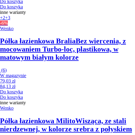
Do koszyka
Do koszyka
inne warianty
+2
+3
-6%
Wenko
Półka łazienkowa Bralia
Bez wiercenia, z
mocowaniem Turbo-loc, plastikowa, w
matowym białym kolorze
(
6
)
W magazynie
79,03 zł
84,13 zł
Do koszyka
Do koszyka
inne warianty
Wenko
Półka łazienkowa Milito
Wisząca, ze stali
nierdzewnej, w kolorze srebra z połyskiem