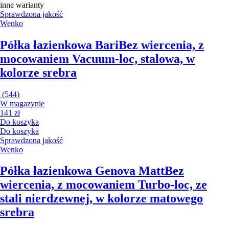
inne warianty
Sprawdzona jakość
Wenko
Półka łazienkowa Bari
Bez wiercenia, z
mocowaniem Vacuum-loc, stalowa, w
kolorze srebra
(
544
)
W magazynie
141 zł
Do koszyka
Do koszyka
Sprawdzona jakość
Wenko
Półka łazienkowa Genova Matt
Bez
wiercenia, z mocowaniem Turbo-loc, ze
stali nierdzewnej, w kolorze matowego
srebra