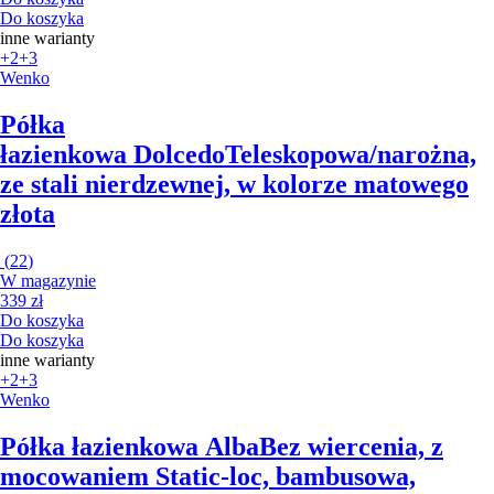
Do koszyka
inne warianty
+2
+3
Wenko
Półka
łazienkowa Dolcedo
Teleskopowa/narożna,
ze stali nierdzewnej, w kolorze matowego
złota
(
22
)
W magazynie
339 zł
Do koszyka
Do koszyka
inne warianty
+2
+3
Wenko
Półka łazienkowa Alba
Bez wiercenia, z
mocowaniem Static-loc, bambusowa,