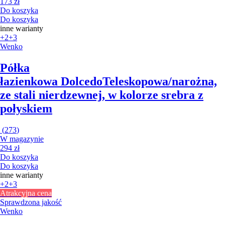
173 zł
Do koszyka
Do koszyka
inne warianty
+2
+3
Wenko
Półka
łazienkowa Dolcedo
Teleskopowa/narożna,
ze stali nierdzewnej, w kolorze srebra z
połyskiem
(
273
)
W magazynie
294 zł
Do koszyka
Do koszyka
inne warianty
+2
+3
Atrakcyjna cena
Sprawdzona jakość
Wenko