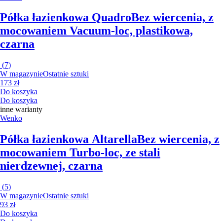
Półka łazienkowa Quadro
Bez wiercenia, z
mocowaniem Vacuum-loc, plastikowa,
czarna
(
7
)
W magazynie
Ostatnie sztuki
173 zł
Do koszyka
Do koszyka
inne warianty
Wenko
Półka łazienkowa Altarella
Bez wiercenia, z
mocowaniem Turbo-loc, ze stali
nierdzewnej, czarna
(
5
)
W magazynie
Ostatnie sztuki
93 zł
Do koszyka