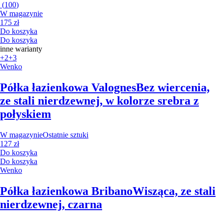
(
100
)
W magazynie
175 zł
Do koszyka
Do koszyka
inne warianty
+2
+3
Wenko
Półka łazienkowa Valognes
Bez wiercenia,
ze stali nierdzewnej, w kolorze srebra z
połyskiem
W magazynie
Ostatnie sztuki
127 zł
Do koszyka
Do koszyka
Wenko
Półka łazienkowa Bribano
Wisząca, ze stali
nierdzewnej, czarna