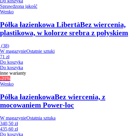
Do koszyka
Sprawdzona jakość
Wenko
Półka łazienkowa Libertà
Bez wiercenia,
plastikowa, w kolorze srebra z połyskiem
(
38
)
W magazynie
Ostatnie sztuki
71 zł
Do koszyka
Do koszyka
inne warianty
-21%
Wenko
Półka łazienkowa
Bez wiercenia, z
mocowaniem Power-loc
W magazynie
Ostatnia sztuka
340,50 zł
435,60 zł
Do koszyka