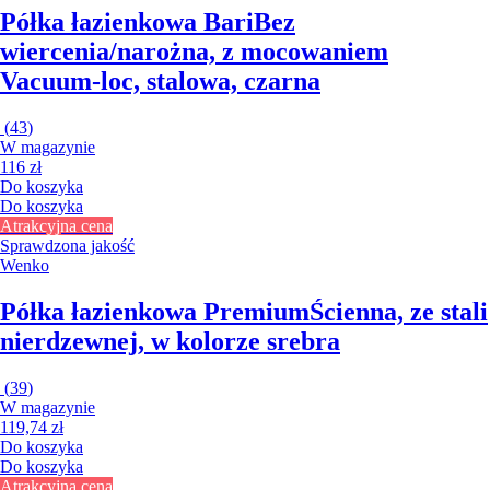
Półka łazienkowa Bari
Bez
wiercenia/narożna, z mocowaniem
Vacuum-loc, stalowa, czarna
(
43
)
W magazynie
116 zł
Do koszyka
Do koszyka
Atrakcyjna cena
Sprawdzona jakość
Wenko
Półka łazienkowa Premium
Ścienna, ze stali
nierdzewnej, w kolorze srebra
(
39
)
W magazynie
119,74 zł
Do koszyka
Do koszyka
Atrakcyjna cena