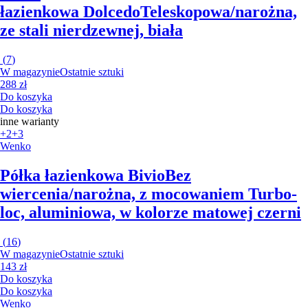
łazienkowa Dolcedo
Teleskopowa/narożna,
ze stali nierdzewnej, biała
(
7
)
W magazynie
Ostatnie sztuki
288 zł
Do koszyka
Do koszyka
inne warianty
+2
+3
Wenko
Półka łazienkowa Bivio
Bez
wiercenia/narożna, z mocowaniem Turbo-
loc, aluminiowa, w kolorze matowej czerni
(
16
)
W magazynie
Ostatnie sztuki
143 zł
Do koszyka
Do koszyka
Wenko