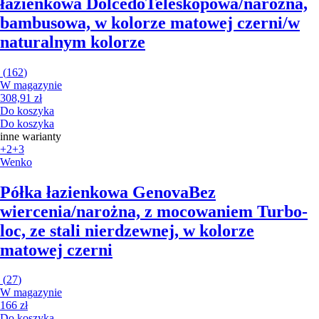
łazienkowa Dolcedo
Teleskopowa/narożna,
bambusowa, w kolorze matowej czerni/w
naturalnym kolorze
(
162
)
W magazynie
308,91 zł
Do koszyka
Do koszyka
inne warianty
+2
+3
Wenko
Półka łazienkowa Genova
Bez
wiercenia/narożna, z mocowaniem Turbo-
loc, ze stali nierdzewnej, w kolorze
matowej czerni
(
27
)
W magazynie
166 zł
Do koszyka