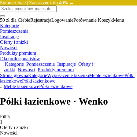
Summer Sale |
Zaoszczędź do 40% →
50 zł dla Ciebie
Rejestracja
Logowanie
Porównanie
Koszyk
Menu
Kategorie
Pomieszczenia
Inspiracje
Oferty i zniżki
Nowości
Produkty premium
Dla profesjonalistów
Kategorie
Pomieszczenia
Inspiracje
Oferty i
zniżki
Nowości
Produkty premium
Strona główna
Kategorie
Wyposażenie łazienki
Meble łazienkowe
Półki
łazienkowe
Półki łazienkowe
...
Meble łazienkowe
Półki łazienkowe
Półki łazienkowe · Wenko
Filtry
1
Oferty i zniżki
Nowości