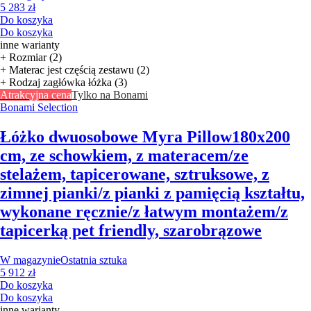
5 283 zł
Do koszyka
Do koszyka
inne warianty
+ Rozmiar (2)
+ Materac jest częścią zestawu (2)
+ Rodzaj zagłówka łóżka (3)
Atrakcyjna cena
Tylko na Bonami
Bonami Selection
Łóżko dwuosobowe Myra Pillow
180x200
cm, ze schowkiem, z materacem/ze
stelażem, tapicerowane, sztruksowe, z
zimnej pianki/z pianki z pamięcią kształtu,
wykonane ręcznie/z łatwym montażem/z
tapicerką pet friendly, szarobrązowe
W magazynie
Ostatnia sztuka
5 912 zł
Do koszyka
Do koszyka
inne warianty