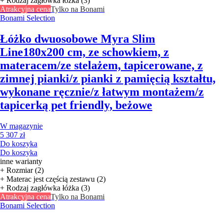
+ Rodzaj zagłówka łóżka (3)
Atrakcyjna cena
Tylko na Bonami
Bonami Selection
Łóżko dwuosobowe Myra Slim
Line
180x200 cm, ze schowkiem, z
materacem/ze stelażem, tapicerowane, z
zimnej pianki/z pianki z pamięcią kształtu,
wykonane ręcznie/z łatwym montażem/z
tapicerką pet friendly, beżowe
W magazynie
5 307 zł
Do koszyka
Do koszyka
inne warianty
+ Rozmiar (2)
+ Materac jest częścią zestawu (2)
+ Rodzaj zagłówka łóżka (3)
Atrakcyjna cena
Tylko na Bonami
Bonami Selection