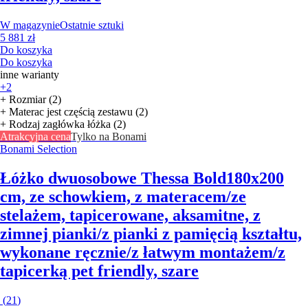
W magazynie
Ostatnie sztuki
5 881 zł
Do koszyka
Do koszyka
inne warianty
+2
+ Rozmiar (2)
+ Materac jest częścią zestawu (2)
+ Rodzaj zagłówka łóżka (2)
Atrakcyjna cena
Tylko na Bonami
Bonami Selection
Łóżko dwuosobowe Thessa Bold
180x200
cm, ze schowkiem, z materacem/ze
stelażem, tapicerowane, aksamitne, z
zimnej pianki/z pianki z pamięcią kształtu,
wykonane ręcznie/z łatwym montażem/z
tapicerką pet friendly, szare
(
21
)