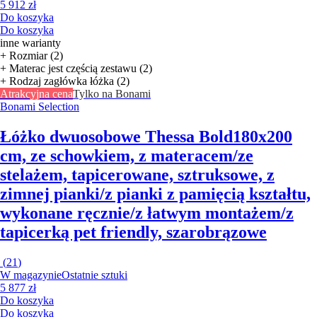
5 912 zł
Do koszyka
Do koszyka
inne warianty
+ Rozmiar (2)
+ Materac jest częścią zestawu (2)
+ Rodzaj zagłówka łóżka (2)
Atrakcyjna cena
Tylko na Bonami
Bonami Selection
Łóżko dwuosobowe Thessa Bold
180x200
cm, ze schowkiem, z materacem/ze
stelażem, tapicerowane, sztruksowe, z
zimnej pianki/z pianki z pamięcią kształtu,
wykonane ręcznie/z łatwym montażem/z
tapicerką pet friendly, szarobrązowe
(
21
)
W magazynie
Ostatnie sztuki
5 877 zł
Do koszyka
Do koszyka