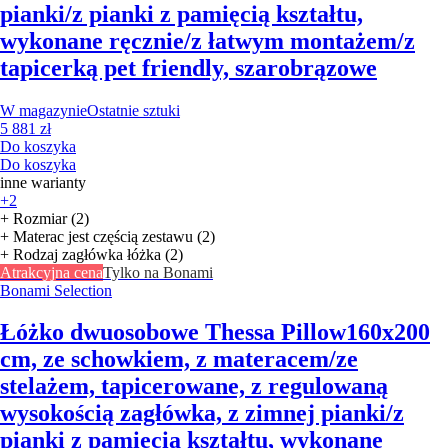
pianki/z pianki z pamięcią kształtu,
wykonane ręcznie/z łatwym montażem/z
tapicerką pet friendly, szarobrązowe
W magazynie
Ostatnie sztuki
5 881 zł
Do koszyka
Do koszyka
inne warianty
+2
+ Rozmiar (2)
+ Materac jest częścią zestawu (2)
+ Rodzaj zagłówka łóżka (2)
Atrakcyjna cena
Tylko na Bonami
Bonami Selection
Łóżko dwuosobowe Thessa Pillow
160x200
cm, ze schowkiem, z materacem/ze
stelażem, tapicerowane, z regulowaną
wysokością zagłówka, z zimnej pianki/z
pianki z pamięcią kształtu, wykonane