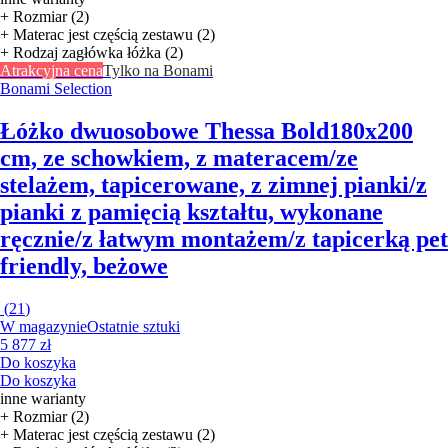
+ Rozmiar (2)
+ Materac jest częścią zestawu (2)
+ Rodzaj zagłówka łóżka (2)
Atrakcyjna cena
Tylko na Bonami
Bonami Selection
Łóżko dwuosobowe Thessa Bold
180x200
cm, ze schowkiem, z materacem/ze
stelażem, tapicerowane, z zimnej pianki/z
pianki z pamięcią kształtu, wykonane
ręcznie/z łatwym montażem/z tapicerką pet
friendly, beżowe
(
21
)
W magazynie
Ostatnie sztuki
5 877 zł
Do koszyka
Do koszyka
inne warianty
+ Rozmiar (2)
+ Materac jest częścią zestawu (2)