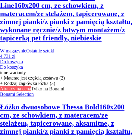
Line
160x200 cm, ze schowkiem, z
materacem/ze stelażem, tapicerowane, z
zimnej pianki/z pianki z pamięcią kształtu,
wykonane ręcznie/z łatwym montażem/z
tapicerką pet friendly, niebieskie
W magazynie
Ostatnie sztuki
4 731 zł
Do koszyka
Do koszyka
inne warianty
+ Materac jest częścią zestawu (2)
+ Rodzaj zagłówka łóżka (3)
Atrakcyjna cena
Tylko na Bonami
Bonami Selection
Łóżko dwuosobowe Thessa Bold
160x200
cm, ze schowkiem, z materacem/ze
stelażem, tapicerowane, aksamitne, z
zimnej pianki/z pianki z pamięcią kształtu,