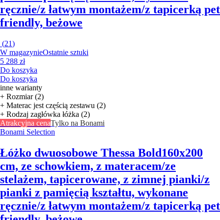
ręcznie/z łatwym montażem/z tapicerką pet
friendly, beżowe
(
21
)
W magazynie
Ostatnie sztuki
5 288 zł
Do koszyka
Do koszyka
inne warianty
+ Rozmiar (2)
+ Materac jest częścią zestawu (2)
+ Rodzaj zagłówka łóżka (2)
Atrakcyjna cena
Tylko na Bonami
Bonami Selection
Łóżko dwuosobowe Thessa Bold
160x200
cm, ze schowkiem, z materacem/ze
stelażem, tapicerowane, z zimnej pianki/z
pianki z pamięcią kształtu, wykonane
ręcznie/z łatwym montażem/z tapicerką pet
friendly, beżowe