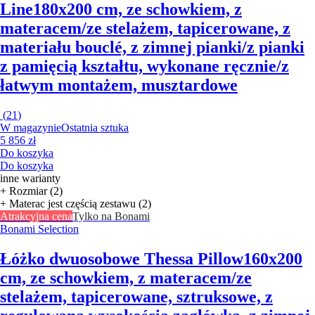
Line
180x200 cm, ze schowkiem, z
materacem/ze stelażem, tapicerowane, z
materiału bouclé, z zimnej pianki/z pianki
z pamięcią kształtu, wykonane ręcznie/z
łatwym montażem, musztardowe
(
21
)
W magazynie
Ostatnia sztuka
5 856 zł
Do koszyka
Do koszyka
inne warianty
+ Rozmiar (2)
+ Materac jest częścią zestawu (2)
Atrakcyjna cena
Tylko na Bonami
Bonami Selection
Łóżko dwuosobowe Thessa Pillow
160x200
cm, ze schowkiem, z materacem/ze
stelażem, tapicerowane, sztruksowe, z