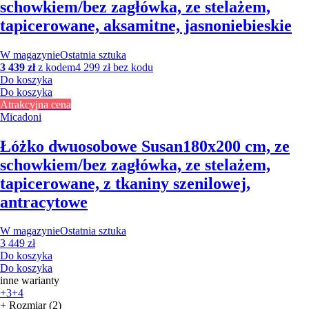
schowkiem/bez zagłówka, ze stelażem,
tapicerowane, aksamitne, jasnoniebieskie
W magazynie
Ostatnia sztuka
3 439 zł
z kodem
4 299 zł bez kodu
Do koszyka
Do koszyka
Atrakcyjna cena
Micadoni
Łóżko dwuosobowe Susan
180x200 cm, ze
schowkiem/bez zagłówka, ze stelażem,
tapicerowane, z tkaniny szenilowej,
antracytowe
W magazynie
Ostatnia sztuka
3 449 zł
Do koszyka
Do koszyka
inne warianty
+3
+4
+ Rozmiar (2)