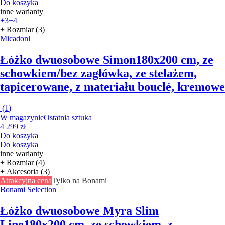
Do koszyka
inne warianty
+3
+4
+ Rozmiar (3)
Micadoni
Łóżko dwuosobowe Simon
180x200 cm, ze
schowkiem/bez zagłówka, ze stelażem,
tapicerowane, z materiału bouclé, kremowe
(
1
)
W magazynie
Ostatnia sztuka
4 299 zł
Do koszyka
Do koszyka
inne warianty
+ Rozmiar (4)
+ Akcesoria (3)
Atrakcyjna cena
Tylko na Bonami
Bonami Selection
Łóżko dwuosobowe Myra Slim
Line
180x200 cm, ze schowkiem, z