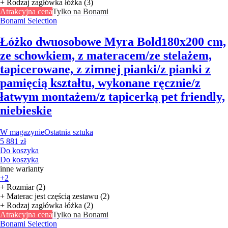
+ Rodzaj zagłówka łóżka (3)
Atrakcyjna cena
Tylko na Bonami
Bonami Selection
Łóżko dwuosobowe Myra Bold
180x200 cm,
ze schowkiem, z materacem/ze stelażem,
tapicerowane, z zimnej pianki/z pianki z
pamięcią kształtu, wykonane ręcznie/z
łatwym montażem/z tapicerką pet friendly,
niebieskie
W magazynie
Ostatnia sztuka
5 881 zł
Do koszyka
Do koszyka
inne warianty
+2
+ Rozmiar (2)
+ Materac jest częścią zestawu (2)
+ Rodzaj zagłówka łóżka (2)
Atrakcyjna cena
Tylko na Bonami
Bonami Selection