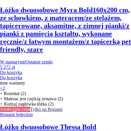
Łóżko dwuosobowe Myra Bold
160x200 cm,
ze schowkiem, z materacem/ze stelażem,
tapicerowane, aksamitne, z zimnej pianki/z
pianki z pamięcią kształtu, wykonane
ręcznie/z łatwym montażem/z tapicerką pet
friendly, szare
W magazynie
Ostatnie sztuki
5 272 zł
Do koszyka
Do koszyka
inne warianty
+2
+ Rozmiar (2)
+ Materac jest częścią zestawu (2)
+ Rodzaj zagłówka łóżka (2)
Atrakcyjna cena
Tylko na Bonami
Bonami Selection
Łóżko dwuosobowe Thessa Bold