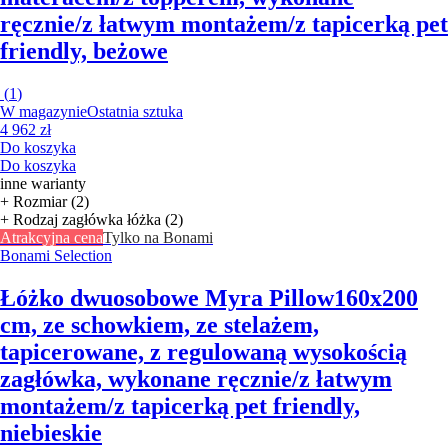
ręcznie/z łatwym montażem/z tapicerką pet
friendly, beżowe
(
1
)
W magazynie
Ostatnia sztuka
4 962 zł
Do koszyka
Do koszyka
inne warianty
+ Rozmiar (2)
+ Rodzaj zagłówka łóżka (2)
Atrakcyjna cena
Tylko na Bonami
Bonami Selection
Łóżko dwuosobowe Myra Pillow
160x200
cm, ze schowkiem, ze stelażem,
tapicerowane, z regulowaną wysokością
zagłówka, wykonane ręcznie/z łatwym
montażem/z tapicerką pet friendly,
niebieskie