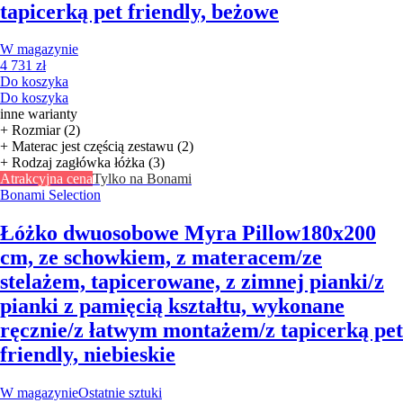
tapicerką pet friendly, beżowe
W magazynie
4 731 zł
Do koszyka
Do koszyka
inne warianty
+ Rozmiar (2)
+ Materac jest częścią zestawu (2)
+ Rodzaj zagłówka łóżka (3)
Atrakcyjna cena
Tylko na Bonami
Bonami Selection
Łóżko dwuosobowe Myra Pillow
180x200
cm, ze schowkiem, z materacem/ze
stelażem, tapicerowane, z zimnej pianki/z
pianki z pamięcią kształtu, wykonane
ręcznie/z łatwym montażem/z tapicerką pet
friendly, niebieskie
W magazynie
Ostatnie sztuki