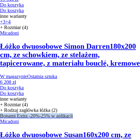
Do koszyka
Do koszyka
inne warianty
+3
+4
+ Rozmiar (4)
Micadoni
Łóżko dwuosobowe Simon Darren
180x200
cm, ze schowkiem, ze stelażem,
tapicerowane, z materiału bouclé, kremowe
W magazynie
Ostatnia sztuka
6 208 zł
Do koszyka
Do koszyka
inne warianty
+ Rozmiar (4)
+ Rodzaj zagłówka łóżka (2)
Bonami Extra -20%
-25% w aplikacji
Micadoni
Łóżko dwuosobowe Susan
160x200 cm, ze