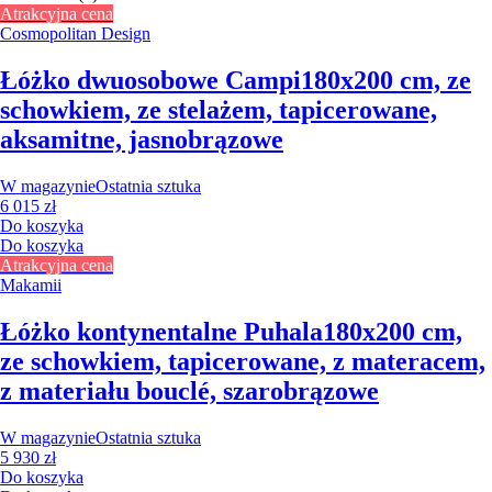
Atrakcyjna cena
Cosmopolitan Design
Łóżko dwuosobowe Campi
180x200 cm, ze
schowkiem, ze stelażem, tapicerowane,
aksamitne, jasnobrązowe
W magazynie
Ostatnia sztuka
6 015 zł
Do koszyka
Do koszyka
Atrakcyjna cena
Makamii
Łóżko kontynentalne Puhala
180x200 cm,
ze schowkiem, tapicerowane, z materacem,
z materiału bouclé, szarobrązowe
W magazynie
Ostatnia sztuka
5 930 zł
Do koszyka