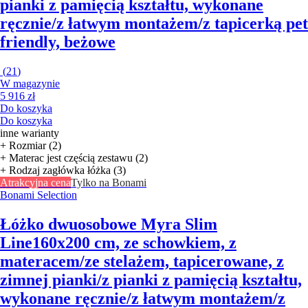
pianki z pamięcią kształtu, wykonane
ręcznie/z łatwym montażem/z tapicerką pet
friendly, beżowe
(
21
)
W magazynie
5 916 zł
Do koszyka
Do koszyka
inne warianty
+ Rozmiar (2)
+ Materac jest częścią zestawu (2)
+ Rodzaj zagłówka łóżka (3)
Atrakcyjna cena
Tylko na Bonami
Bonami Selection
Łóżko dwuosobowe Myra Slim
Line
160x200 cm, ze schowkiem, z
materacem/ze stelażem, tapicerowane, z
zimnej pianki/z pianki z pamięcią kształtu,
wykonane ręcznie/z łatwym montażem/z