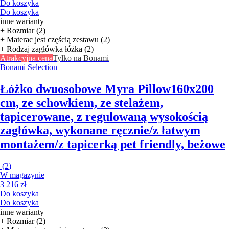
Do koszyka
Do koszyka
inne warianty
+ Rozmiar (2)
+ Materac jest częścią zestawu (2)
+ Rodzaj zagłówka łóżka (2)
Atrakcyjna cena
Tylko na Bonami
Bonami Selection
Łóżko dwuosobowe Myra Pillow
160x200
cm, ze schowkiem, ze stelażem,
tapicerowane, z regulowaną wysokością
zagłówka, wykonane ręcznie/z łatwym
montażem/z tapicerką pet friendly, beżowe
(
2
)
W magazynie
3 216 zł
Do koszyka
Do koszyka
inne warianty
+ Rozmiar (2)