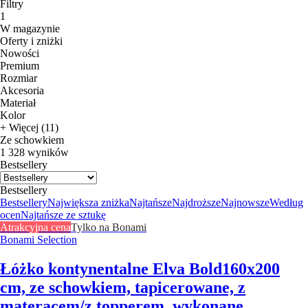
Filtry
1
W magazynie
Oferty i zniżki
Nowości
Premium
Rozmiar
Akcesoria
Materiał
Kolor
+ Więcej (11)
Ze schowkiem
1 328 wyników
Bestsellery
Bestsellery
Bestsellery
Największa zniżka
Najtańsze
Najdroższe
Najnowsze
Według
ocen
Najtańsze ze sztukę
Atrakcyjna cena
Tylko na Bonami
Bonami Selection
Łóżko kontynentalne Elva Bold
160x200
cm, ze schowkiem, tapicerowane, z
materacem/z topperem, wykonane