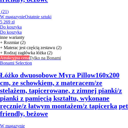
(
21
)
W magazynie
Ostatnie sztuki
5 269 zł
Do koszyka
Do koszyka
inne warianty
+ Rozmiar (2)
+ Materac jest częścią zestawu (2)
+ Rodzaj zagłówka łóżka (2)
Atrakcyjna cena
Tylko na Bonami
Bonami Selection
Łóżko dwuosobowe Myra Pillow
160x200
cm, ze schowkiem, z materacem/ze
stelażem, tapicerowane, z zimnej pianki/z
pianki z pamięcią kształtu, wykonane
ręcznie/z łatwym montażem/z tapicerką pet
friendly, beżowe
W magazynie