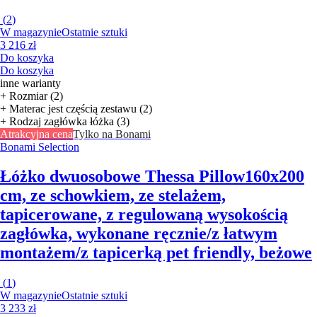
(
2
)
W magazynie
Ostatnie sztuki
3 216 zł
Do koszyka
Do koszyka
inne warianty
+ Rozmiar (2)
+ Materac jest częścią zestawu (2)
+ Rodzaj zagłówka łóżka (3)
Atrakcyjna cena
Tylko na Bonami
Bonami Selection
Łóżko dwuosobowe Thessa Pillow
160x200
cm, ze schowkiem, ze stelażem,
tapicerowane, z regulowaną wysokością
zagłówka, wykonane ręcznie/z łatwym
montażem/z tapicerką pet friendly, beżowe
(
1
)
W magazynie
Ostatnie sztuki
3 233 zł