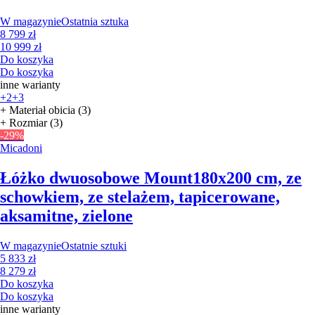
W magazynie
Ostatnia sztuka
8 799 zł
10 999 zł
Do koszyka
Do koszyka
inne warianty
+2
+3
+ Materiał obicia (3)
+ Rozmiar (3)
-29%
Micadoni
Łóżko dwuosobowe Mount
180x200 cm, ze
schowkiem, ze stelażem, tapicerowane,
aksamitne, zielone
W magazynie
Ostatnie sztuki
5 833 zł
8 279 zł
Do koszyka
Do koszyka
inne warianty