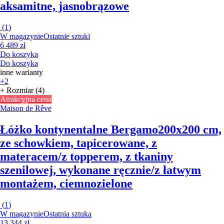
aksamitne, jasnobrązowe
(
1
)
W magazynie
Ostatnie sztuki
6 489 zł
Do koszyka
Do koszyka
inne warianty
+2
+ Rozmiar (4)
Atrakcyjna cena
Maison de Rêve
Łóżko kontynentalne Bergamo
200x200 cm,
ze schowkiem, tapicerowane, z
materacem/z topperem, z tkaniny
szenilowej, wykonane ręcznie/z łatwym
montażem, ciemnozielone
(
1
)
W magazynie
Ostatnia sztuka
13 344 zł