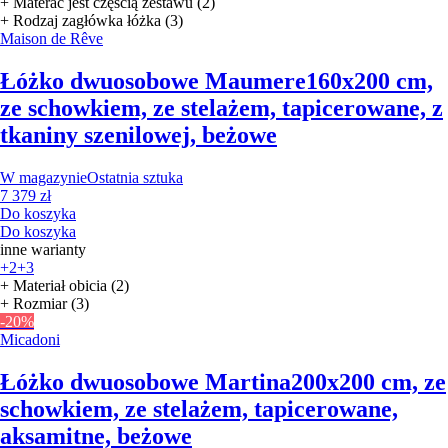
+ Materac jest częścią zestawu (2)
+ Rodzaj zagłówka łóżka (3)
Maison de Rêve
Łóżko dwuosobowe Maumere
160x200 cm,
ze schowkiem, ze stelażem, tapicerowane, z
tkaniny szenilowej, beżowe
W magazynie
Ostatnia sztuka
7 379 zł
Do koszyka
Do koszyka
inne warianty
+2
+3
+ Materiał obicia (2)
+ Rozmiar (3)
-20%
Micadoni
Łóżko dwuosobowe Martina
200x200 cm, ze
schowkiem, ze stelażem, tapicerowane,
aksamitne, beżowe