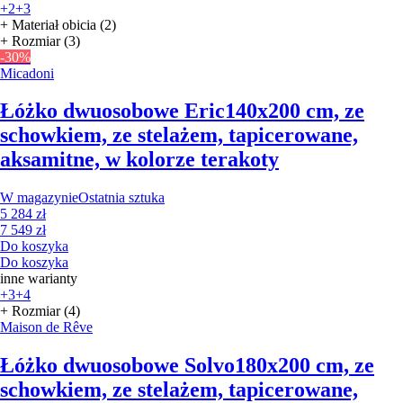
+2
+3
+ Materiał obicia (2)
+ Rozmiar (3)
-30%
Micadoni
Łóżko dwuosobowe Eric
140x200 cm, ze
schowkiem, ze stelażem, tapicerowane,
aksamitne, w kolorze terakoty
W magazynie
Ostatnia sztuka
5 284 zł
7 549 zł
Do koszyka
Do koszyka
inne warianty
+3
+4
+ Rozmiar (4)
Maison de Rêve
Łóżko dwuosobowe Solvo
180x200 cm, ze
schowkiem, ze stelażem, tapicerowane,