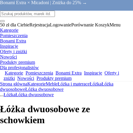
Bonami Extra × Micadoni |
Zniżka do 25% →
50 zł dla Ciebie
Rejestracja
Logowanie
Porównanie
Koszyk
Menu
Kategorie
Pomieszczenia
Bonami Extra
Inspiracje
Oferty i zniżki
Nowości
Produkty premium
Dla profesjonalistów
Kategorie
Pomieszczenia
Bonami Extra
Inspiracje
Oferty i
zniżki
Nowości
Produkty premium
Strona główna
Kategorie
Meble
Łóżka i materace
Łóżka
Łóżka
dwuosobowe
Łóżka dwuosobowe
...
Łóżka
Łóżka dwuosobowe
Łóżka dwuosobowe ze
schowkiem