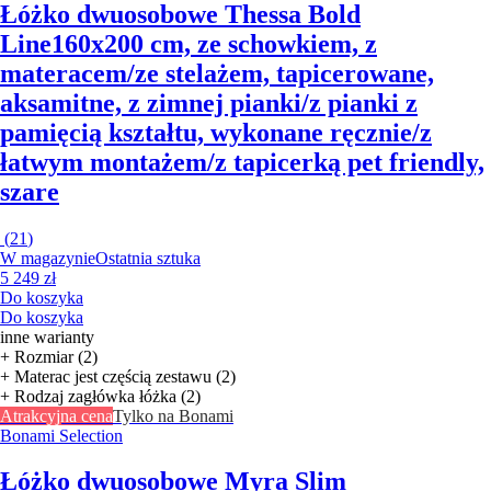
Łóżko dwuosobowe Thessa Bold
Line
160x200 cm, ze schowkiem, z
materacem/ze stelażem, tapicerowane,
aksamitne, z zimnej pianki/z pianki z
pamięcią kształtu, wykonane ręcznie/z
łatwym montażem/z tapicerką pet friendly,
szare
(
21
)
W magazynie
Ostatnia sztuka
5 249 zł
Do koszyka
Do koszyka
inne warianty
+ Rozmiar (2)
+ Materac jest częścią zestawu (2)
+ Rodzaj zagłówka łóżka (2)
Atrakcyjna cena
Tylko na Bonami
Bonami Selection
Łóżko dwuosobowe Myra Slim