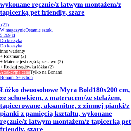
wykonane ręcznie/z łatwym montażem/z
tapicerką pet friendly, szare
(
21
)
W magazynie
Ostatnie sztuki
5 269 zł
Do koszyka
Do koszyka
inne warianty
+ Rozmiar (2)
+ Materac jest częścią zestawu (2)
+ Rodzaj zagłówka łóżka (2)
Atrakcyjna cena
Tylko na Bonami
Bonami Selection
Łóżko dwuosobowe Myra Bold
180x200 cm,
ze schowkiem, z materacem/ze stelażem,
tapicerowane, aksamitne, z zimnej pianki/z
pianki z pamięcią kształtu, wykonane
ręcznie/z łatwym montażem/z tapicerką pet
friendly, szare