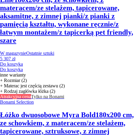
materacem/ze stelażem, tapicerowane,
aksamitne, z zimnej pianki/z pianki z
pamięcią kształtu, wykonane ręcznie/z
łatwym montażem/z tapicerką pet friendly,
szare
W magazynie
Ostatnie sztuki
5 307 zł
Do koszyka
Do koszyka
inne warianty
+ Rozmiar (2)
+ Materac jest częścią zestawu (2)
+ Rodzaj zagłówka łóżka (2)
Atrakcyjna cena
Tylko na Bonami
Bonami Selection
Łóżko dwuosobowe Myra Bold
180x200 cm,
ze schowkiem, z materacem/ze stelażem,
tapicerowane, sztruksowe, z zimnej