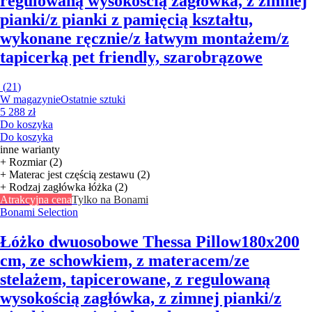
regulowaną wysokością zagłówka, z zimnej
pianki/z pianki z pamięcią kształtu,
wykonane ręcznie/z łatwym montażem/z
tapicerką pet friendly, szarobrązowe
(
21
)
W magazynie
Ostatnie sztuki
5 288 zł
Do koszyka
Do koszyka
inne warianty
+ Rozmiar (2)
+ Materac jest częścią zestawu (2)
+ Rodzaj zagłówka łóżka (2)
Atrakcyjna cena
Tylko na Bonami
Bonami Selection
Łóżko dwuosobowe Thessa Pillow
180x200
cm, ze schowkiem, z materacem/ze
stelażem, tapicerowane, z regulowaną
wysokością zagłówka, z zimnej pianki/z