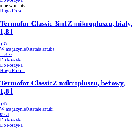
Do koszyka
inne warianty
Hugo Frosch
Termofor Classic 3in1
Z mikropluszu, biały,
1,8 l
(
3
)
W magazynie
Ostatnia sztuka
153 zł
Do koszyka
Do koszyka
Hugo Frosch
Termofor Classic
Z mikropluszu, beżowy,
1,8 l
(
4
)
W magazynie
Ostatnie sztuki
99 zł
Do koszyka
Do koszyka