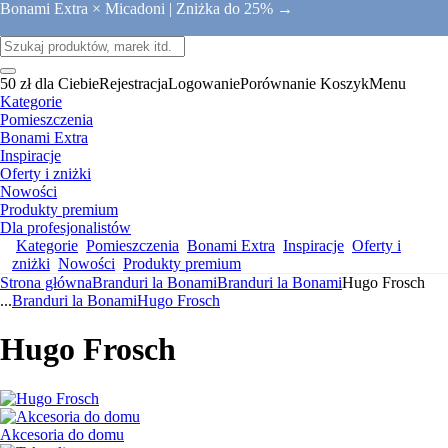
Bonami Extra × Micadoni |
Zniżka do 25% →
50 zł dla Ciebie
Rejestracja
Logowanie
Porównanie
Koszyk
Menu
Kategorie
Pomieszczenia
Bonami Extra
Inspiracje
Oferty i zniżki
Nowości
Produkty premium
Dla profesjonalistów
Kategorie
Pomieszczenia
Bonami Extra
Inspiracje
Oferty i
zniżki
Nowości
Produkty premium
Strona główna
Branduri la Bonami
Branduri la Bonami
Hugo Frosch
...
Branduri la Bonami
Hugo Frosch
Hugo Frosch
Akcesoria do domu