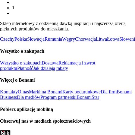
1
Sklep internetowy z codzienną dawką inspiracji i najszerszą ofertą
pięknych produktów do mieszkania.
Czechy
Polska
Słowacja
Rumunia
Węgry
Chorwacja
Litwa
Łotwa
Słoweni
Wszystko o zakupach
Wszystko o zakupach
Dostawa
Reklamacja i zwrot
produktu
Płatność
Jak działają rabaty
Więcej o Bonami
Kontakty
O nas
Marki na Bonami
Karty podarunkowe
Dla firm
Bonami
Business
Dla mediów
Program partnerski
BonamiStar
Pobierz aplikację mobilną
Obserwuj nas w mediach społecznościowych