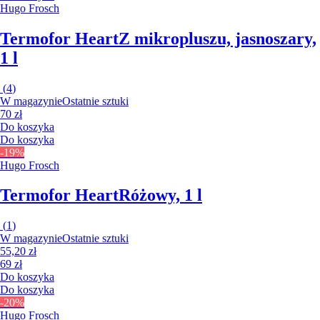
Hugo Frosch
Termofor Heart
Z mikropluszu, jasnoszary,
1 l
(
4
)
W magazynie
Ostatnie sztuki
70 zł
Do koszyka
Do koszyka
-19%
Hugo Frosch
Termofor Heart
Różowy, 1 l
(
1
)
W magazynie
Ostatnie sztuki
55,20 zł
69 zł
Do koszyka
Do koszyka
-20%
Hugo Frosch