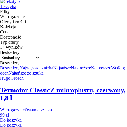
Tekstylia
Filtry
W magazynie
Oferty i zniżki
Kolekcja
Cena
Dostępność
Typ oferty
14 wyników
Bestsellery
Bestsellery
Bestsellery
Największa zniżka
Najtańsze
Najdroższe
Najnowsze
Według
ocen
Najtańsze ze sztukę
Hugo Frosch
Termofor Classic
Z mikropluszu, czerwony,
1,8 l
W magazynie
Ostatnia sztuka
99 zł
Do koszyka
Do koszyka