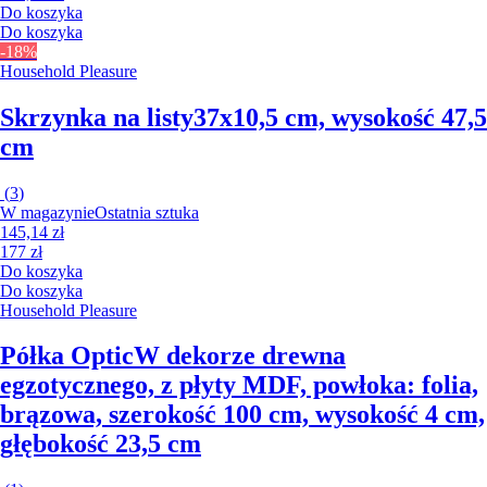
Do koszyka
Do koszyka
-18%
Household Pleasure
Skrzynka na listy
37x10,5 cm, wysokość 47,5
cm
(
3
)
W magazynie
Ostatnia sztuka
145,14 zł
177 zł
Do koszyka
Do koszyka
Household Pleasure
Półka Optic
W dekorze drewna
egzotycznego, z płyty MDF, powłoka: folia,
brązowa, szerokość 100 cm, wysokość 4 cm,
głębokość 23,5 cm