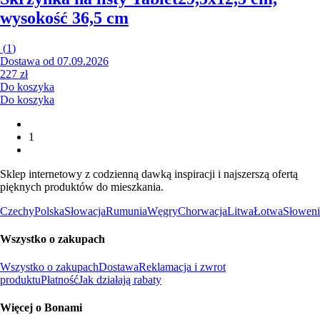
wysokość 36,5 cm
(
1
)
Dostawa od 07.09.2026
227 zł
Do koszyka
Do koszyka
1
Sklep internetowy z codzienną dawką inspiracji i najszerszą ofertą
pięknych produktów do mieszkania.
Czechy
Polska
Słowacja
Rumunia
Węgry
Chorwacja
Litwa
Łotwa
Słoweni
Wszystko o zakupach
Wszystko o zakupach
Dostawa
Reklamacja i zwrot
produktu
Płatność
Jak działają rabaty
Więcej o Bonami