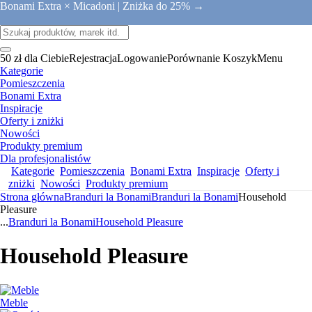
Bonami Extra × Micadoni |
Zniżka do 25% →
50 zł dla Ciebie
Rejestracja
Logowanie
Porównanie
Koszyk
Menu
Kategorie
Pomieszczenia
Bonami Extra
Inspiracje
Oferty i zniżki
Nowości
Produkty premium
Dla profesjonalistów
Kategorie
Pomieszczenia
Bonami Extra
Inspiracje
Oferty i
zniżki
Nowości
Produkty premium
Strona główna
Branduri la Bonami
Branduri la Bonami
Household
Pleasure
...
Branduri la Bonami
Household Pleasure
Household Pleasure
Meble