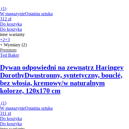
(
1
)
W magazynie
Ostatnia sztuka
312 zł
Do koszyka
Do koszyka
inne warianty
+2
+3
+ Wymiary (2)
Premium
Ted Baker
Dywan odpowiedni na zewnątrz Haringey
Dorothy
Dwustronny, syntetyczny, bouclé,
bez włosia, kremowy/w naturalnym
kolorze, 120x170 cm
(
1
)
W magazynie
Ostatnia sztuka
311 zł
Do koszyka
Do koszyka
inne warianty