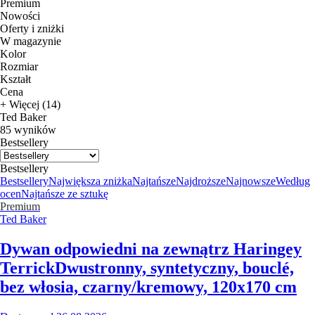
Premium
Nowości
Oferty i zniżki
W magazynie
Kolor
Rozmiar
Kształt
Cena
+ Więcej (14)
Ted Baker
85 wyników
Bestsellery
Bestsellery
Bestsellery
Największa zniżka
Najtańsze
Najdroższe
Najnowsze
Według
ocen
Najtańsze ze sztukę
Premium
Ted Baker
Dywan odpowiedni na zewnątrz Haringey
Terrick
Dwustronny, syntetyczny, bouclé,
bez włosia, czarny/kremowy, 120x170 cm