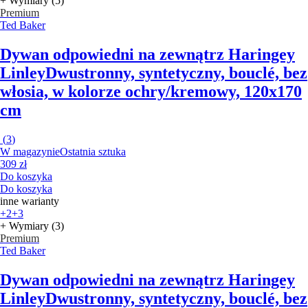
+ Wymiary (5)
Premium
Ted Baker
Dywan odpowiedni na zewnątrz Haringey
Linley
Dwustronny, syntetyczny, bouclé, bez
włosia, w kolorze ochry/kremowy, 120x170
cm
(
3
)
W magazynie
Ostatnia sztuka
309 zł
Do koszyka
Do koszyka
inne warianty
+2
+3
+ Wymiary (3)
Premium
Ted Baker
Dywan odpowiedni na zewnątrz Haringey
Linley
Dwustronny, syntetyczny, bouclé, bez