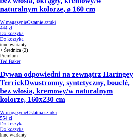
bez włosia, okrągły, kremowy/w
naturalnym kolorze, ø 160 cm
W magazynie
Ostatnie sztuki
444 zł
Do koszyka
Do koszyka
inne warianty
+ Średnica (2)
Premium
Ted Baker
Dywan odpowiedni na zewnątrz Haringey
Terrick
Dwustronny, syntetyczny, bouclé,
bez włosia, kremowy/w naturalnym
kolorze, 160x230 cm
W magazynie
Ostatnia sztuka
554 zł
Do koszyka
Do koszyka
inne warianty