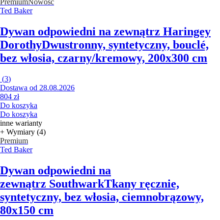
Premium
Nowość
Ted Baker
Dywan odpowiedni na zewnątrz Haringey
Dorothy
Dwustronny, syntetyczny, bouclé,
bez włosia, czarny/kremowy, 200x300 cm
(
3
)
Dostawa od 28.08.2026
804 zł
Do koszyka
Do koszyka
inne warianty
+ Wymiary (4)
Premium
Ted Baker
Dywan odpowiedni na
zewnątrz Southwark
Tkany ręcznie,
syntetyczny, bez włosia, ciemnobrązowy,
80x150 cm