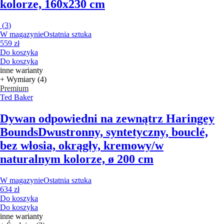
kolorze, 160x230 cm
(
3
)
W magazynie
Ostatnia sztuka
559 zł
Do koszyka
Do koszyka
inne warianty
+ Wymiary (4)
Premium
Ted Baker
Dywan odpowiedni na zewnątrz Haringey
Bounds
Dwustronny, syntetyczny, bouclé,
bez włosia, okrągły, kremowy/w
naturalnym kolorze, ø 200 cm
W magazynie
Ostatnia sztuka
634 zł
Do koszyka
Do koszyka
inne warianty