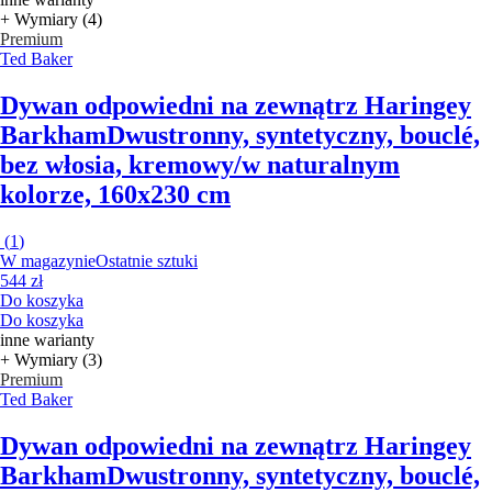
+ Wymiary (4)
Premium
Ted Baker
Dywan odpowiedni na zewnątrz Haringey
Barkham
Dwustronny, syntetyczny, bouclé,
bez włosia, kremowy/w naturalnym
kolorze, 160x230 cm
(
1
)
W magazynie
Ostatnie sztuki
544 zł
Do koszyka
Do koszyka
inne warianty
+ Wymiary (3)
Premium
Ted Baker
Dywan odpowiedni na zewnątrz Haringey
Barkham
Dwustronny, syntetyczny, bouclé,