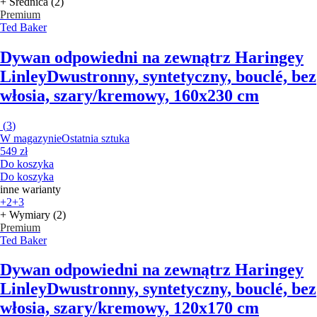
+ Średnica (2)
Premium
Ted Baker
Dywan odpowiedni na zewnątrz Haringey
Linley
Dwustronny, syntetyczny, bouclé, bez
włosia, szary/kremowy, 160x230 cm
(
3
)
W magazynie
Ostatnia sztuka
549 zł
Do koszyka
Do koszyka
inne warianty
+2
+3
+ Wymiary (2)
Premium
Ted Baker
Dywan odpowiedni na zewnątrz Haringey
Linley
Dwustronny, syntetyczny, bouclé, bez
włosia, szary/kremowy, 120x170 cm