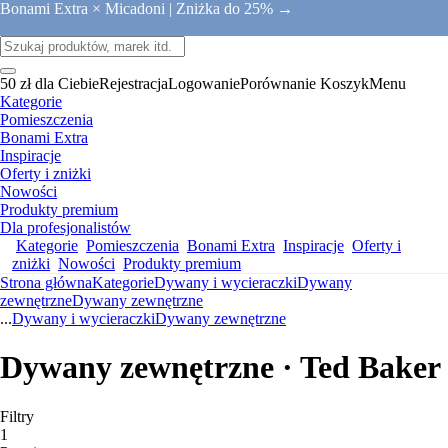
Bonami Extra × Micadoni |
Zniżka do 25% →
50 zł dla Ciebie
Rejestracja
Logowanie
Porównanie
Koszyk
Menu
Kategorie
Pomieszczenia
Bonami Extra
Inspiracje
Oferty i zniżki
Nowości
Produkty premium
Dla profesjonalistów
Kategorie
Pomieszczenia
Bonami Extra
Inspiracje
Oferty i
zniżki
Nowości
Produkty premium
Strona główna
Kategorie
Dywany i wycieraczki
Dywany
zewnętrzne
Dywany zewnętrzne
...
Dywany i wycieraczki
Dywany zewnętrzne
Dywany zewnętrzne · Ted Baker
Filtry
1