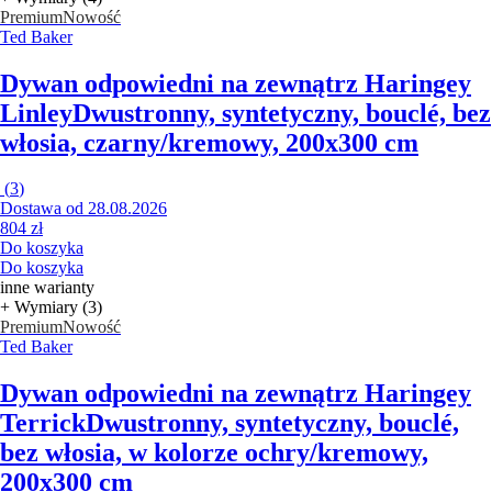
Premium
Nowość
Ted Baker
Dywan odpowiedni na zewnątrz Haringey
Linley
Dwustronny, syntetyczny, bouclé, bez
włosia, czarny/kremowy, 200x300 cm
(
3
)
Dostawa od 28.08.2026
804 zł
Do koszyka
Do koszyka
inne warianty
+ Wymiary (3)
Premium
Nowość
Ted Baker
Dywan odpowiedni na zewnątrz Haringey
Terrick
Dwustronny, syntetyczny, bouclé,
bez włosia, w kolorze ochry/kremowy,
200x300 cm