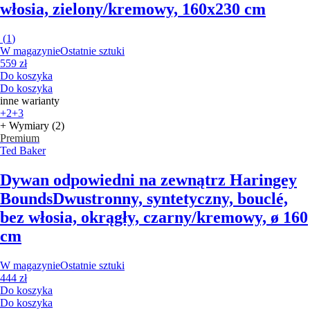
włosia, zielony/kremowy, 160x230 cm
(
1
)
W magazynie
Ostatnie sztuki
559 zł
Do koszyka
Do koszyka
inne warianty
+2
+3
+ Wymiary (2)
Premium
Ted Baker
Dywan odpowiedni na zewnątrz Haringey
Bounds
Dwustronny, syntetyczny, bouclé,
bez włosia, okrągły, czarny/kremowy, ø 160
cm
W magazynie
Ostatnie sztuki
444 zł
Do koszyka
Do koszyka