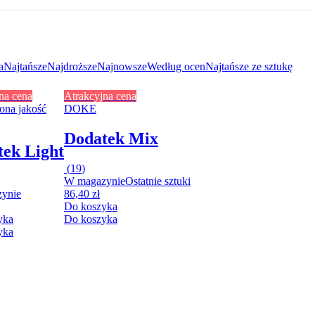
a
Najtańsze
Najdroższe
Najnowsze
Według ocen
Najtańsze ze sztukę
na cena
Atrakcyjna cena
ona jakość
DOKE
Dodatek Mix
ek Light
(
19
)
W magazynie
Ostatnie sztuki
ynie
86,40 zł
Do koszyka
yka
Do koszyka
yka