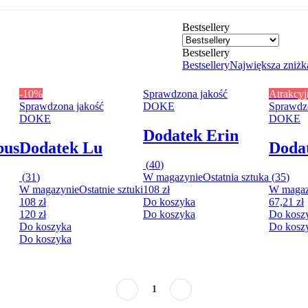
Bestsellery
Bestsellery
Bestsellery
Największa zniżk
-10%
Sprawdzona jakość
Atrakcyj
Sprawdzona jakość
DOKE
Sprawdz
DOKE
DOKE
Dodatek Erin
bus
Dodatek Lu
Dodat
(
40
)
(
31
)
W magazynie
Ostatnia sztuka
(
35
)
W magazynie
Ostatnie sztuki
108 zł
W magaz
108 zł
Do koszyka
67,21 zł
120 zł
Do koszyka
Do kosz
Do koszyka
Do kosz
Do koszyka
1