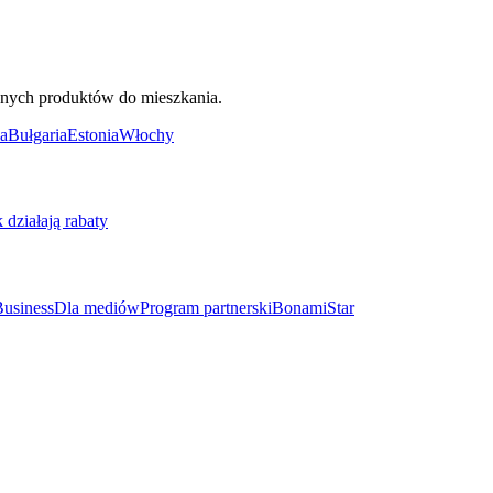
ięknych produktów do mieszkania.
a
Bułgaria
Estonia
Włochy
k działają rabaty
usiness
Dla mediów
Program partnerski
BonamiStar