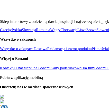
Sklep internetowy z codzienną dawką inspiracji i najszerszą ofertą p
Czechy
Polska
Słowacja
Rumunia
Węgry
Chorwacja
Litwa
Łotwa
Słoweni
Wszystko o zakupach
Wszystko o zakupach
Dostawa
Reklamacja i zwrot produktu
Płatność
Ja
Więcej o Bonami
Kontakty
O nas
Marki na Bonami
Karty podarunkowe
Dla firm
Bonami B
Pobierz aplikację mobilną
Obserwuj nas w mediach społecznościowych