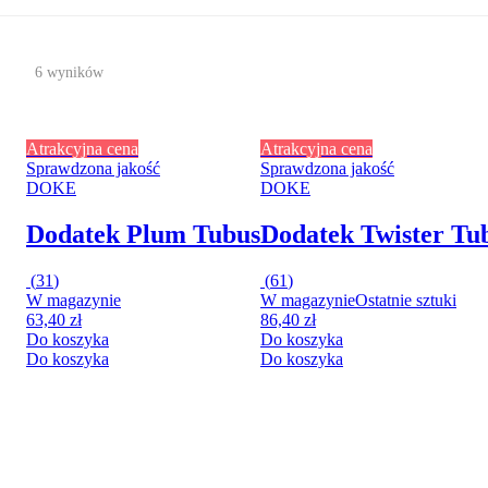
6 wyników
Atrakcyjna cena
Atrakcyjna cena
Sprawdzona jakość
Sprawdzona jakość
DOKE
DOKE
Dodatek Plum Tubus
Dodatek Twister Tu
(
31
)
(
61
)
W magazynie
W magazynie
Ostatnie sztuki
63,40 zł
86,40 zł
Do koszyka
Do koszyka
Do koszyka
Do koszyka