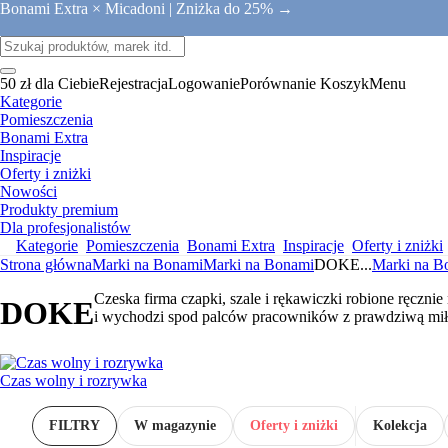
Bonami Extra × Micadoni |
Zniżka do 25% →
50 zł dla Ciebie
Rejestracja
Logowanie
Porównanie
Koszyk
Menu
Kategorie
Pomieszczenia
Bonami Extra
Inspiracje
Oferty i zniżki
Nowości
Produkty premium
Dla profesjonalistów
Kategorie
Pomieszczenia
Bonami Extra
Inspiracje
Oferty i zniżki
Strona główna
Marki na Bonami
Marki na Bonami
DOKE
...
Marki na B
Czeska firma czapki, szale i rękawiczki robione ręczni
DOKE
i wychodzi spod palców pracowników z prawdziwą mił
Czas wolny i rozrywka
FILTRY
W magazynie
Oferty i zniżki
Kolekcja