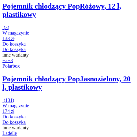
Pojemnik chłodzący Pop
Różowy, 12 l,
plastikowy
(
3
)
W magazynie
138 zł
Do koszyka
Do koszyka
inne warianty
+2
+3
Polarbox
Pojemnik chłodzący Pop
Jasnozielony, 20
l, plastikowy
(
131
)
W magazynie
174 zł
Do koszyka
Do koszyka
inne warianty
Ladelle