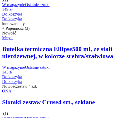
W magazynie
Ostatnie sztuki
149 zł
Do koszyka
Do koszyka
inne warianty
+ Pojemność (3)
Nowość
Mepal
Butelka termiczna Ellipse
500 ml, ze stali
nierdzewnej, w kolorze srebra/szałwiowa
W magazynie
Ostatnie sztuki
143 zł
Do koszyka
Do koszyka
Nowość
zestaw 4 szt.
ONA
Słomki zestaw Cruse
4 szt., szklane
(
1
)