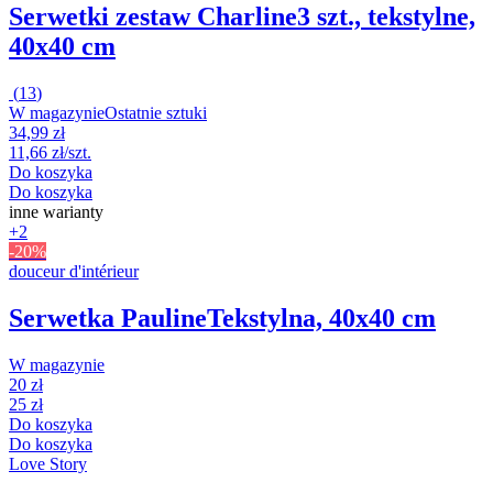
Serwetki zestaw Charline
3 szt., tekstylne,
40x40 cm
(
13
)
W magazynie
Ostatnie sztuki
34,99 zł
11,66 zł/szt.
Do koszyka
Do koszyka
inne warianty
+2
-20%
douceur d'intérieur
Serwetka Pauline
Tekstylna, 40x40 cm
W magazynie
20 zł
25 zł
Do koszyka
Do koszyka
Love Story