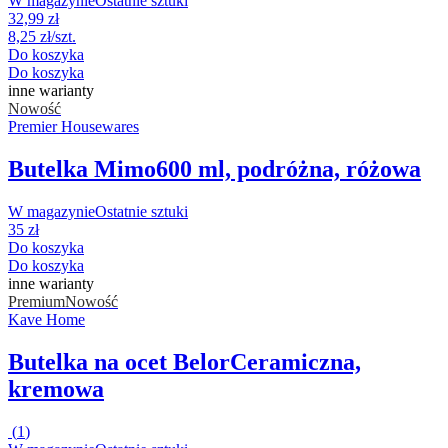
W magazynie
Ostatnie sztuki
32,99 zł
8,25 zł/szt.
Do koszyka
Do koszyka
inne warianty
Nowość
Premier Housewares
Butelka Mimo
600 ml, podróżna, różowa
W magazynie
Ostatnie sztuki
35 zł
Do koszyka
Do koszyka
inne warianty
Premium
Nowość
Kave Home
Butelka na ocet Belor
Ceramiczna,
kremowa
(
1
)