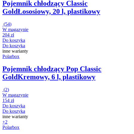
Pojemnik chłodzący Classic
Gold
Łososiowy, 20 l, plastikowy
(
54
)
W magazynie
204 zł
Do koszyka
Do koszyka
inne warianty
Polarbox
Pojemnik chłodzący Pop Classic
Gold
Kremowy, 6 l, plastikowy
(
2
)
W magazynie
154 zł
Do koszyka
Do koszyka
inne warianty
+2
Polarbox