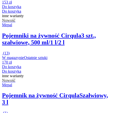
153 zł
Do koszyka
Do koszyka
inne warianty
Nowość
Mepal
Pojemniki na żywność Cirqula
3 szt.,
szałwiowe, 500 ml/1 l/2 l
(
13
)
W magazynie
Ostatnie sztuki
170 zł
Do koszyka
Do koszyka
inne warianty
Nowość
Mepal
Pojemnik na żywność Cirqula
Szałwiowy,
3 l
(
1
)