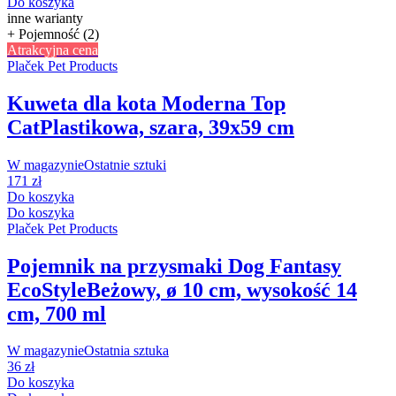
Do koszyka
inne warianty
+ Pojemność (2)
Atrakcyjna cena
Plaček Pet Products
Kuweta dla kota Moderna Top
Cat
Plastikowa, szara, 39x59 cm
W magazynie
Ostatnie sztuki
171 zł
Do koszyka
Do koszyka
Plaček Pet Products
Pojemnik na przysmaki Dog Fantasy
EcoStyle
Beżowy, ø 10 cm, wysokość 14
cm, 700 ml
W magazynie
Ostatnia sztuka
36 zł
Do koszyka