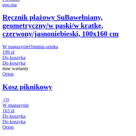
noo.ma
Ręcznik plażowy Su
Bawełniany,
geometryczny/w paski/w kratkę,
czerwony/jasnoniebieski, 100x160 cm
W magazynie
Ostatnia sztuka
199 zł
Do koszyka
Do koszyka
inne warianty
Orion
Kosz piknikowy
(
3
)
W magazynie
163 zł
Do koszyka
Do koszyka
Orion