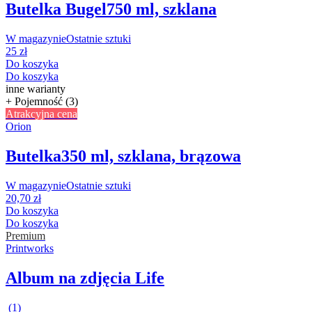
Butelka Bugel
750 ml, szklana
W magazynie
Ostatnie sztuki
25 zł
Do koszyka
Do koszyka
inne warianty
+ Pojemność (3)
Atrakcyjna cena
Orion
Butelka
350 ml, szklana, brązowa
W magazynie
Ostatnie sztuki
20,70 zł
Do koszyka
Do koszyka
Premium
Printworks
Album na zdjęcia Life
(
1
)