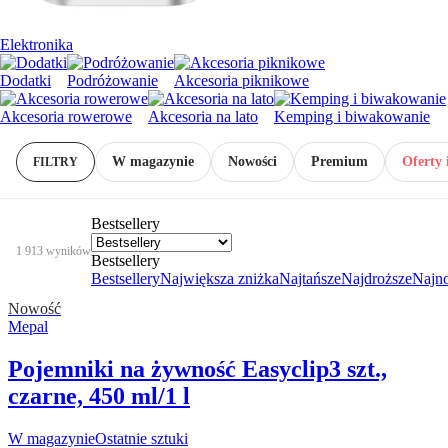
Elektronika
Dodatki
Podróżowanie
Akcesoria piknikowe
Akcesoria rowerowe
Akcesoria na lato
Kemping i biwakowanie
W magazynie
Nowości
Premium
Oferty 
FILTRY
Bestsellery
1 913 wyników
Bestsellery
Bestsellery
Największa zniżka
Najtańsze
Najdroższe
Najn
Nowość
Mepal
Pojemniki na żywność Easyclip
3 szt.,
czarne, 450 ml/1 l
W magazynie
Ostatnie sztuki