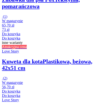
pomarańczowa
(
1
)
W magazynie
65,70 zł
73 zł
Do koszyka
Do koszyka
inne warianty
Atrakcyjna cena
Love Story
Kuweta dla kota
Plastikowa, beżowa,
42x51 cm
(
2
)
W magazynie
56,70 zł
Do koszyka
Do koszyka
Love Story