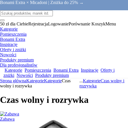
Bonami Extra × Micadoni |
Zniżka do 25% →
50 zł dla Ciebie
Rejestracja
Logowanie
Porównanie
Koszyk
Menu
Kategorie
Pomieszczenia
Bonami Extra
Inspiracje
Oferty i zniżki
Nowości
Produkty premium
Dla profesjonalistów
Kategorie
Pomieszczenia
Bonami Extra
Inspiracje
Oferty i
zniżki
Nowości
Produkty premium
Strona główna
Kategorie
Kategorie
Czas
...
Kategorie
Czas wolny i
wolny i rozrywka
rozrywka
Czas wolny i rozrywka
Zabawa