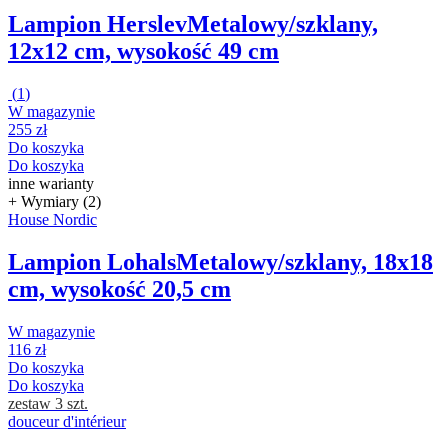
Lampion Herslev
Metalowy/szklany,
12x12 cm, wysokość 49 cm
(
1
)
W magazynie
255 zł
Do koszyka
Do koszyka
inne warianty
+ Wymiary (2)
House Nordic
Lampion Lohals
Metalowy/szklany, 18x18
cm, wysokość 20,5 cm
W magazynie
116 zł
Do koszyka
Do koszyka
zestaw 3 szt.
douceur d'intérieur