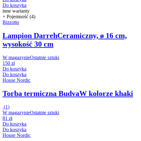
Do koszyka
inne warianty
+ Pojemność (4)
Bizzotto
Lampion Darreh
Ceramiczny, ø 16 cm,
wysokość 30 cm
W magazynie
Ostatnie sztuki
150 zł
Do koszyka
Do koszyka
House Nordic
Torba termiczna Budva
W kolorze khaki
(
1
)
W magazynie
Ostatnie sztuki
81 zł
Do koszyka
Do koszyka
House Nordic