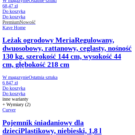
W magazynie
Ostatnie sztuki
68,47 zł
Do koszyka
Do koszyka
Premium
Nowość
Kave Home
Leżak ogrodowy Meria
Regulowany,
dwuosobowy, rattanowy, ceglasty, nośność
130 kg, szerokość 144 cm, wysokość 44
cm, głębokość 218 cm
W magazynie
Ostatnia sztuka
6 847 zł
Do koszyka
Do koszyka
inne warianty
+ Wymiary (2)
Curver
Pojemnik śniadaniowy dla
dzieci
Plastikowy, niebieski, 1,8 l