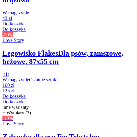
W magazynie
43 zł
Do koszyka
Do koszyka
-20%
Love Story
Legowisko Flakes
Dla psów, zamszowe,
beżowe, 87x55 cm
(
1
)
W magazynie
Ostatnie sztuki
100 zł
125 zł
Do koszyka
Do koszyka
inne warianty
+ Wymiary (3)
-10%
Love Story
Zabawka dla psa Fox
Tekstylna,