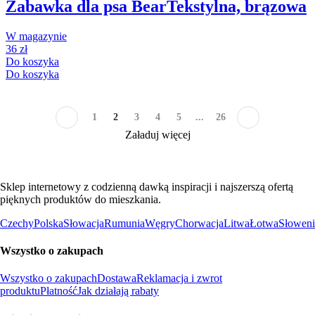
Zabawka dla psa Bear
Tekstylna, brązowa
W magazynie
36 zł
Do koszyka
Do koszyka
1
2
3
4
5
...
26
Załaduj więcej
Sklep internetowy z codzienną dawką inspiracji i najszerszą ofertą
pięknych produktów do mieszkania.
Czechy
Polska
Słowacja
Rumunia
Węgry
Chorwacja
Litwa
Łotwa
Słoweni
Wszystko o zakupach
Wszystko o zakupach
Dostawa
Reklamacja i zwrot
produktu
Płatność
Jak działają rabaty