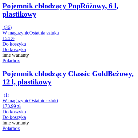
Pojemnik chłodzący Pop
Różowy, 6 l,
plastikowy
(
36
)
W magazynie
Ostatnia sztuka
154 zł
Do koszyka
Do koszyka
inne warianty
Polarbox
Pojemnik chłodzący Classic Gold
Beżowy,
12 l, plastikowy
(
1
)
W magazynie
Ostatnie sztuki
173,99 zł
Do koszyka
Do koszyka
inne warianty
Polarbox