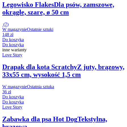
Legowisko Flakes
Dla psów, zamszowe,
okrągłe, szare, ø 50 cm
(
7
)
W magazynie
Ostatnie sztuki
148 zł
Do koszyka
Do koszyka
inne warianty
Love Story
Drapak dla kota Scratchy
Z juty, brązowy,
33x55 cm, wysokość 1,5 cm
W magazynie
Ostatnia sztuka
36 zł
Do koszyka
Do koszyka
Love Story
Zabawka dla psa Hot Dog
Tekstylna,
brązowa