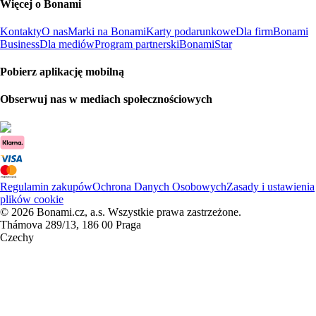
Więcej o Bonami
Kontakty
O nas
Marki na Bonami
Karty podarunkowe
Dla firm
Bonami
Business
Dla mediów
Program partnerski
BonamiStar
Pobierz aplikację mobilną
Obserwuj nas w mediach społecznościowych
Regulamin zakupów
Ochrona Danych Osobowych
Zasady i ustawienia
plików cookie
© 2026 Bonami.cz, a.s. Wszystkie prawa zastrzeżone.
Thámova 289/13, 186 00 Praga
Czechy