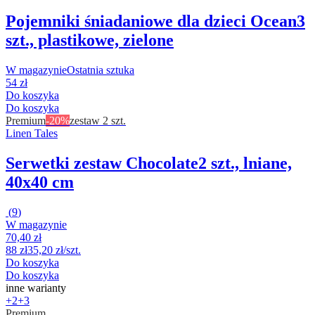
Pojemniki śniadaniowe dla dzieci Ocean
3
szt., plastikowe, zielone
W magazynie
Ostatnia sztuka
54 zł
Do koszyka
Do koszyka
Premium
-20%
zestaw 2 szt.
Linen Tales
Serwetki zestaw Chocolate
2 szt., lniane,
40x40 cm
(
9
)
W magazynie
70,40 zł
88 zł
35,20 zł/szt.
Do koszyka
Do koszyka
inne warianty
+2
+3
Premium