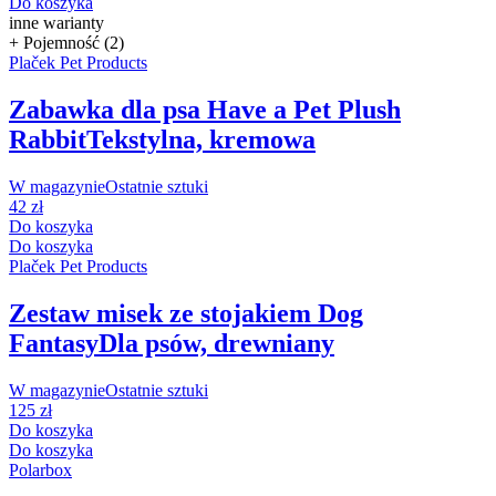
Do koszyka
inne warianty
+ Pojemność (2)
Plaček Pet Products
Zabawka dla psa Have a Pet Plush
Rabbit
Tekstylna, kremowa
W magazynie
Ostatnie sztuki
42 zł
Do koszyka
Do koszyka
Plaček Pet Products
Zestaw misek ze stojakiem Dog
Fantasy
Dla psów, drewniany
W magazynie
Ostatnie sztuki
125 zł
Do koszyka
Do koszyka
Polarbox